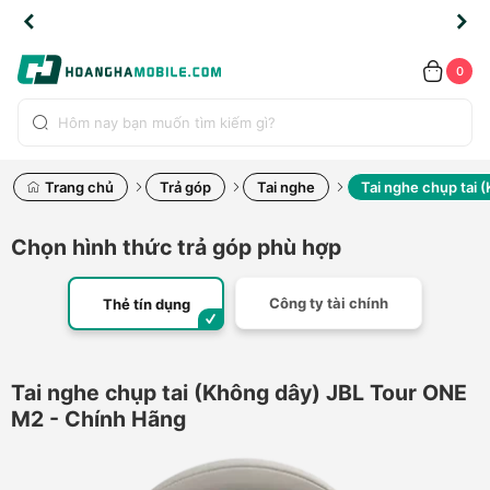
TLINE
TLINE
HẨM
HẨM
cao
cao
cao
LỖI
LỖI
UYỂN
UYỂN
0.2091
0.2091
HÍNH
HÍNH
toàn
toàn
toàn
ĐỔI
ĐỔI
OÀN
OÀN
0
ÃNG
ÃNG
LIỀN
LIỀN
bộ
bộ
bộ
UỐC
UỐC
sản
sản
sản
(*)
(*)
hẩm
hẩm
hẩm
Trang chủ
Trả góp
Tai nghe
Tai nghe chụp tai
Chọn hình thức trả góp phù hợp
Công ty tài chính
Thẻ tín dụng
Tai nghe chụp tai (Không dây) JBL Tour ONE
M2 - Chính Hãng