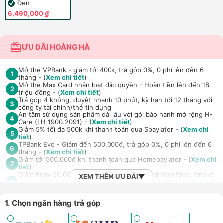
Đen
6,490,000 ₫
ƯU ĐÃI HOÀNG HÀ
Mở thẻ VPBank - giảm tới 400k, trả góp 0%, 0 phí lên đến 6
1
tháng - (
Xem chi tiết
)
Mở thẻ Max Card nhận loạt đặc quyền - Hoàn tiền lên đến 18
2
triệu đồng - (
Xem chi tiết
)
Trả góp 4 không, duyệt nhanh 10 phút, kỳ hạn tới 12 tháng với
3
công ty tài chính/thẻ tín dụng
An tâm sử dụng sản phẩm dài lâu với gói bảo hành mở rộng H-
4
Care (LH 1900.2091) - (
Xem chi tiết
)
Giảm 5% tối đa 500k khi thanh toán qua Spaylater - (
Xem chi
5
tiết
)
TPBank Evo - Giảm đến 500.000đ, trả góp 0%, 0 phí lên đến 6
6
tháng - (
Xem chi tiết
)
Giảm tới 500.000đ khi thanh toán qua Homepaylater - (
Xem chi
7
tiết
)
Giảm ngay 50.000đ khi mua gói cước di động Mobifone, Vnsky
XEM THÊM ƯU ĐÃI
lên tới 6GB data/ngày - Trải nghiệm 5G chỉ 99k/tháng - (
Xem chi
8
tiết
)
Nhận báo giá tốt nhất cho khách hàng doanh nghiệp B2B khi
9
1. Chọn ngân hàng trả góp
mua số lượng lớn - (
Xem chi tiết
)