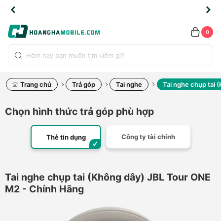
TLINE
TLINE
HẨM
HẨM
cao
cao
cao
LỖI
LỖI
UYỂN
UYỂN
0.2091
0.2091
HÍNH
HÍNH
toàn
toàn
toàn
ĐỔI
ĐỔI
OÀN
OÀN
0
ÃNG
ÃNG
LIỀN
LIỀN
bộ
bộ
bộ
UỐC
UỐC
sản
sản
sản
(*)
(*)
hẩm
hẩm
hẩm
Trang chủ
Trả góp
Tai nghe
Tai nghe chụp tai
Chọn hình thức trả góp phù hợp
Công ty tài chính
Thẻ tín dụng
Tai nghe chụp tai (Không dây) JBL Tour ONE
M2 - Chính Hãng