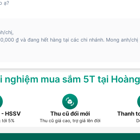
o ạ?
h/chị,
0,000 ₫ và đang hết hàng tại các chi nhánh. Mong anh/ch
i nghiệm mua sắm 5T tại Hoàn
 - HSSV
Thu cũ đổi mới
Thanh to
g tới 5%
Thu cũ giá cao, trợ giá lên đời
D