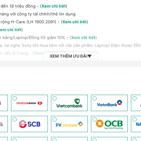
đến 18 triệu đồng - (
Xem chi tiết
)
háng với công ty tài chính/thẻ tín dụng
 rộng H-Care (LH 1900.2091) - (
Xem chi tiết
)
em chi tiết
)
h bảng/Laptop/Đồng hồ giảm 10% - (
Xem chi tiết
)
, tai nghe Sony khi mua kèm với các sản phẩm: Laptop/ Điện thoại/ Đồ
n đến 6 tháng - (
Xem chi tiết
)
XEM THÊM ƯU ĐÃI
 (
Xem chi tiết
)
 Vnsky lên tới 6GB data/ngày - Trải nghiệm 5G chỉ 99k/tháng - (
Xem ch
2B khi mua số lượng lớn - (
Xem chi tiết
)