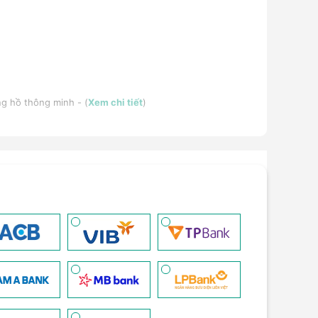
ng hồ thông minh - (
Xem chi tiết
)
i tiết
)