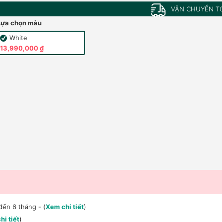
VẬN CHUYỂN T
Lựa chọn màu
White
13,990,000 ₫
đến 6 tháng - (
Xem chi tiết
)
hi tiết
)