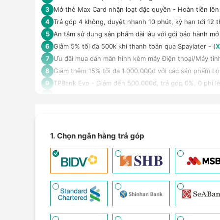
Mở thẻ Max Card nhận loạt đặc quyền - Hoàn tiền lên 
3
Trả góp 4 không, duyệt nhanh 10 phút, kỳ hạn tới 12 t
4
An tâm sử dụng sản phẩm dài lâu với gói bảo hành mở
5
Giảm 5% tối đa 500k khi thanh toán qua Spaylater - (
X
6
Ưu đãi mua dán màn hình kèm máy Điện thoại/Máy tín
7
Giảm thêm 15% tối đa 1.000.000đ với các sản phẩm Loa
8
TPBank Evo - Giảm đến 500.000đ, trả góp 0%, 0 phí lê
9
Giảm tới 500.000đ khi thanh toán qua Homepaylater -
10
Giảm ngay 50.000đ khi mua gói cước di động Mobifone,
11
Nhận báo giá tốt nhất cho khách hàng doanh nghiệp B
12
1. Chọn ngân hàng trả góp