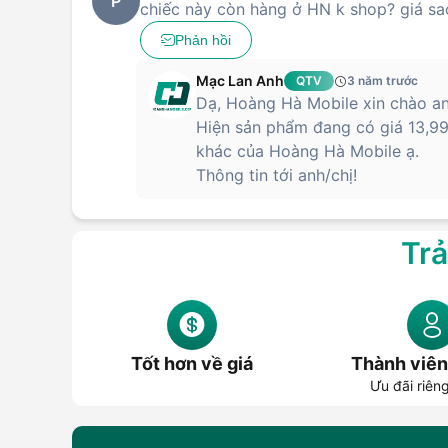
P
chiếc này còn hàng ở HN k shop? giá sa
Phản hồi
Mạc Lan Anh
QTV
3 năm trước
Dạ, Hoàng Hà Mobile xin chào an
Hiện sản phẩm đang có giá 13,99
khác của Hoàng Hà Mobile ạ.
Thông tin tới anh/chị!
Trả
Tốt hơn về giá
Thành viên
Ưu đãi riên