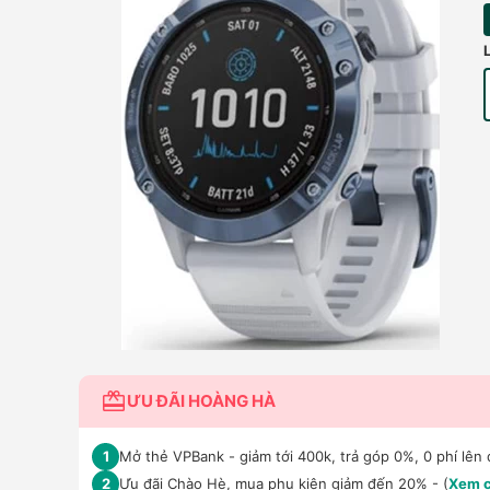
ƯU ĐÃI HOÀNG HÀ
Mở thẻ VPBank - giảm tới 400k, trả góp 0%, 0 phí lên 
1
Ưu đãi Chào Hè, mua phụ kiện giảm đến 20% - (
Xem c
2