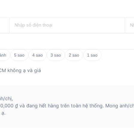
 ảnh
5 sao
4 sao
3 sao
2 sao
1 sao
CM không ạ và giá
h/chị,
0,000 ₫ và đang hết hàng trên toàn hệ thống. Mong anh/c
 ạ.