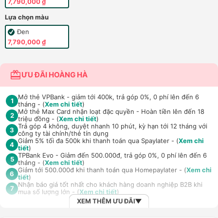
7,790,000 ₫
Lựa chọn màu
Đen
7,790,000 ₫
ƯU ĐÃI HOÀNG HÀ
Mở thẻ VPBank - giảm tới 400k, trả góp 0%, 0 phí lên đến 6
1
tháng - (
Xem chi tiết
)
Mở thẻ Max Card nhận loạt đặc quyền - Hoàn tiền lên đến 18
2
triệu đồng - (
Xem chi tiết
)
Trả góp 4 không, duyệt nhanh 10 phút, kỳ hạn tới 12 tháng với
3
công ty tài chính/thẻ tín dụng
Giảm 5% tối đa 500k khi thanh toán qua Spaylater - (
Xem chi
4
tiết
)
TPBank Evo - Giảm đến 500.000đ, trả góp 0%, 0 phí lên đến 6
5
tháng - (
Xem chi tiết
)
Giảm tới 500.000đ khi thanh toán qua Homepaylater - (
Xem chi
6
tiết
)
Nhận báo giá tốt nhất cho khách hàng doanh nghiệp B2B khi
7
mua số lượng lớn - (
Xem chi tiết
)
XEM THÊM ƯU ĐÃI