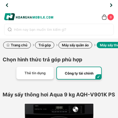
TLINE
TLINE
HẨM
HẨM
cao
cao
cao
LỖI
LỖI
UYỂN
UYỂN
0.2091
0.2091
HÍNH
HÍNH
toàn
toàn
toàn
ĐỔI
ĐỔI
OÀN
OÀN
0
ÃNG
ÃNG
LIỀN
LIỀN
bộ
bộ
bộ
UỐC
UỐC
sản
sản
sản
(*)
(*)
hẩm
hẩm
hẩm
Trang chủ
Trả góp
Máy sấy quần áo
Máy sấy th
Chọn hình thức trả góp phù hợp
Thẻ tín dụng
Công ty tài chính
Máy sấy thông hơi Aqua 9 kg AQH-V901K PS