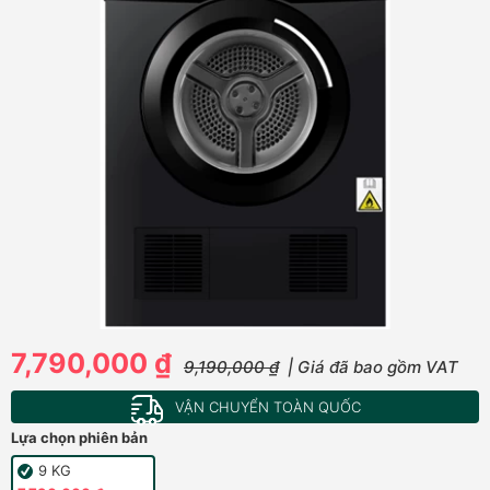
7,790,000 ₫
9,190,000 ₫
| Giá đã bao gồm VAT
VẬN CHUYỂN TOÀN QUỐC
Lựa chọn phiên bản
9 KG