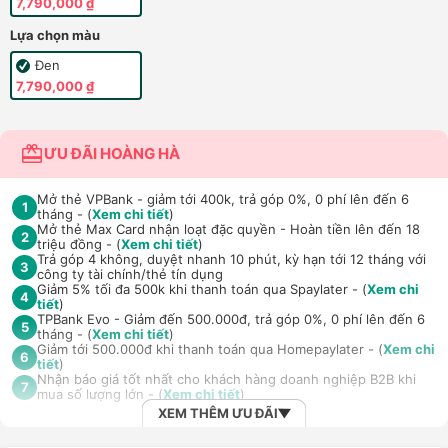
7,790,000 ₫
Lựa chọn màu
Đen
7,790,000 ₫
ƯU ĐÃI HOÀNG HÀ
Mở thẻ VPBank - giảm tới 400k, trả góp 0%, 0 phí lên đến 6
1
tháng - (
Xem chi tiết
)
Mở thẻ Max Card nhận loạt đặc quyền - Hoàn tiền lên đến 18
2
triệu đồng - (
Xem chi tiết
)
Trả góp 4 không, duyệt nhanh 10 phút, kỳ hạn tới 12 tháng với
3
công ty tài chính/thẻ tín dụng
Giảm 5% tối đa 500k khi thanh toán qua Spaylater - (
Xem chi
4
tiết
)
TPBank Evo - Giảm đến 500.000đ, trả góp 0%, 0 phí lên đến 6
5
tháng - (
Xem chi tiết
)
Giảm tới 500.000đ khi thanh toán qua Homepaylater - (
Xem chi
6
tiết
)
Nhận báo giá tốt nhất cho khách hàng doanh nghiệp B2B khi
7
mua số lượng lớn - (
Xem chi tiết
)
XEM THÊM ƯU ĐÃI