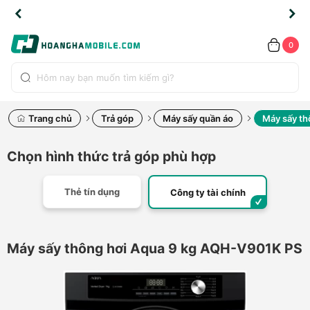
TLINE
TLINE
HẨM
HẨM
cao
cao
cao
LỖI
LỖI
UYỂN
UYỂN
0.2091
0.2091
HÍNH
HÍNH
toàn
toàn
toàn
ĐỔI
ĐỔI
OÀN
OÀN
0
ÃNG
ÃNG
LIỀN
LIỀN
bộ
bộ
bộ
UỐC
UỐC
sản
sản
sản
(*)
(*)
hẩm
hẩm
hẩm
Trang chủ
Trả góp
Máy sấy quần áo
Máy sấy th
Chọn hình thức trả góp phù hợp
Thẻ tín dụng
Công ty tài chính
Máy sấy thông hơi Aqua 9 kg AQH-V901K PS