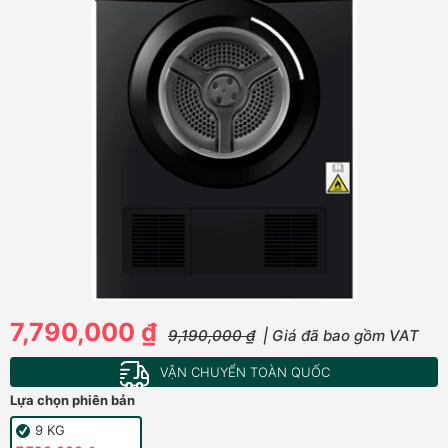
7,790,000 ₫
9,190,000 ₫
| Giá đã bao gồm VAT
VẬN CHUYỂN TOÀN QUỐC
Lựa chọn phiên bản
9 KG