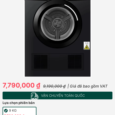
7,790,000 ₫
9,190,000 ₫
| Giá đã bao gồm VAT
VẬN CHUYỂN TOÀN QUỐC
Lựa chọn phiên bản
9 KG