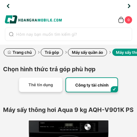
TLINE
TLINE
HẨM
HẨM
cao
cao
cao
LỖI
LỖI
UYỂN
UYỂN
0.2091
0.2091
HÍNH
HÍNH
toàn
toàn
toàn
ĐỔI
ĐỔI
OÀN
OÀN
0
ÃNG
ÃNG
LIỀN
LIỀN
bộ
bộ
bộ
UỐC
UỐC
sản
sản
sản
(*)
(*)
hẩm
hẩm
hẩm
Trang chủ
Trả góp
Máy sấy quần áo
Máy sấy th
Chọn hình thức trả góp phù hợp
Thẻ tín dụng
Công ty tài chính
Máy sấy thông hơi Aqua 9 kg AQH-V901K PS