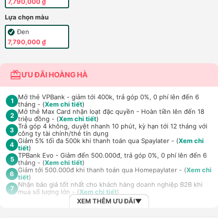
7,790,000 ₫
Lựa chọn màu
Đen
7,790,000 ₫
ƯU ĐÃI HOÀNG HÀ
Mở thẻ VPBank - giảm tới 400k, trả góp 0%, 0 phí lên đến 6
1
tháng - (
Xem chi tiết
)
Mở thẻ Max Card nhận loạt đặc quyền - Hoàn tiền lên đến 18
2
triệu đồng - (
Xem chi tiết
)
Trả góp 4 không, duyệt nhanh 10 phút, kỳ hạn tới 12 tháng với
3
công ty tài chính/thẻ tín dụng
Giảm 5% tối đa 500k khi thanh toán qua Spaylater - (
Xem chi
4
tiết
)
TPBank Evo - Giảm đến 500.000đ, trả góp 0%, 0 phí lên đến 6
5
tháng - (
Xem chi tiết
)
Giảm tới 500.000đ khi thanh toán qua Homepaylater - (
Xem chi
6
tiết
)
Nhận báo giá tốt nhất cho khách hàng doanh nghiệp B2B khi
7
mua số lượng lớn - (
Xem chi tiết
)
XEM THÊM ƯU ĐÃI