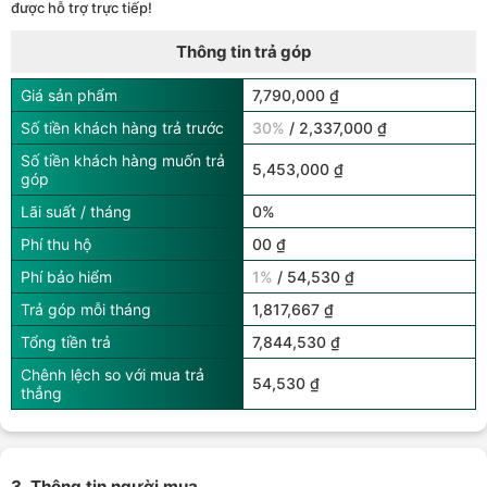
được hỗ trợ trực tiếp!
Thông tin trả góp
Giá sản phẩm
7,790,000 ₫
Số tiền khách hàng trả trước
30%
/ 2,337,000 ₫
Số tiền khách hàng muốn trả
5,453,000 ₫
góp
Lãi suất / tháng
0%
Phí thu hộ
00 ₫
Phí bảo hiểm
1%
/ 54,530 ₫
Trả góp mỗi tháng
1,817,667 ₫
Tổng tiền trả
7,844,530 ₫
Chênh lệch so với mua trả
54,530 ₫
thẳng
3. Thông tin người mua