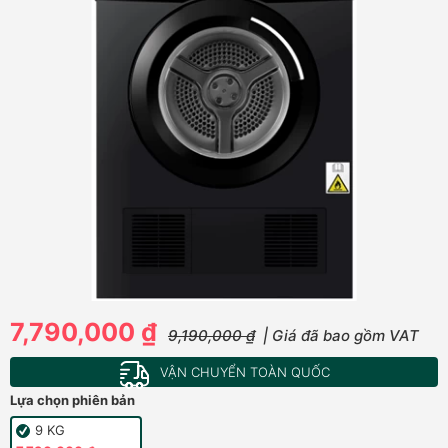
7,790,000 ₫
9,190,000 ₫
| Giá đã bao gồm VAT
VẬN CHUYỂN TOÀN QUỐC
Lựa chọn phiên bản
9 KG