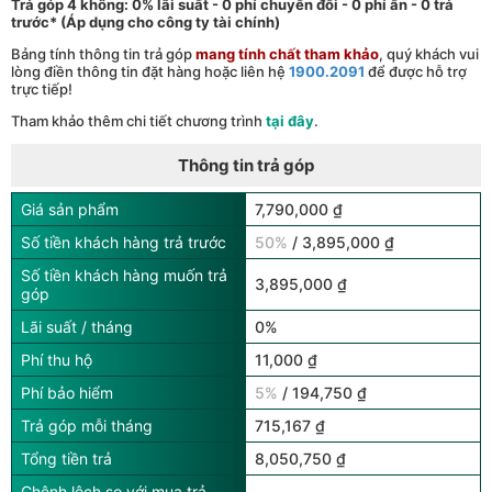
Trả góp 4 không: 0% lãi suất - 0 phí chuyển đổi - 0 phí ẩn - 0 trả
trước* (Áp dụng cho công ty tài chính)
Bảng tính thông tin trả góp
mang tính chất tham khảo
, quý khách vui
lòng điền thông tin đặt hàng hoặc liên hệ
1900.2091
để được hỗ trợ
trực tiếp!
Tham khảo thêm chi tiết chương trình
tại đây
.
Thông tin trả góp
Giá sản phẩm
7,790,000 ₫
Số tiền khách hàng trả trước
50%
/ 3,895,000 ₫
Số tiền khách hàng muốn trả
3,895,000 ₫
góp
Lãi suất / tháng
0%
Phí thu hộ
11,000 ₫
Phí bảo hiểm
5%
/ 194,750 ₫
Trả góp mỗi tháng
715,167 ₫
Tổng tiền trả
8,050,750 ₫
Chênh lệch so với mua trả