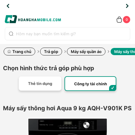
TLINE
TLINE
HẨM
HẨM
cao
cao
cao
LỖI
LỖI
UYỂN
UYỂN
0.2091
0.2091
HÍNH
HÍNH
toàn
toàn
toàn
ĐỔI
ĐỔI
OÀN
OÀN
0
ÃNG
ÃNG
LIỀN
LIỀN
bộ
bộ
bộ
UỐC
UỐC
sản
sản
sản
(*)
(*)
hẩm
hẩm
hẩm
Trang chủ
Trả góp
Máy sấy quần áo
Máy sấy th
Chọn hình thức trả góp phù hợp
Thẻ tín dụng
Công ty tài chính
Máy sấy thông hơi Aqua 9 kg AQH-V901K PS