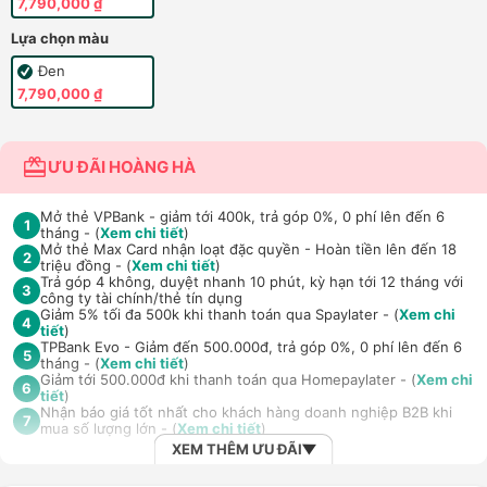
7,790,000 ₫
Lựa chọn màu
Đen
7,790,000 ₫
ƯU ĐÃI HOÀNG HÀ
Mở thẻ VPBank - giảm tới 400k, trả góp 0%, 0 phí lên đến 6
1
tháng - (
Xem chi tiết
)
Mở thẻ Max Card nhận loạt đặc quyền - Hoàn tiền lên đến 18
2
triệu đồng - (
Xem chi tiết
)
Trả góp 4 không, duyệt nhanh 10 phút, kỳ hạn tới 12 tháng với
3
công ty tài chính/thẻ tín dụng
Giảm 5% tối đa 500k khi thanh toán qua Spaylater - (
Xem chi
4
tiết
)
TPBank Evo - Giảm đến 500.000đ, trả góp 0%, 0 phí lên đến 6
5
tháng - (
Xem chi tiết
)
Giảm tới 500.000đ khi thanh toán qua Homepaylater - (
Xem chi
6
tiết
)
Nhận báo giá tốt nhất cho khách hàng doanh nghiệp B2B khi
7
mua số lượng lớn - (
Xem chi tiết
)
XEM THÊM ƯU ĐÃI