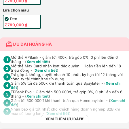
7,790,000 ₫
Lựa chọn màu
Đen
7,790,000 ₫
ƯU ĐÃI HOÀNG HÀ
Mở thẻ VPBank - giảm tới 400k, trả góp 0%, 0 phí lên đến 6
1
tháng - (
Xem chi tiết
)
Mở thẻ Max Card nhận loạt đặc quyền - Hoàn tiền lên đến 18
2
triệu đồng - (
Xem chi tiết
)
Trả góp 4 không, duyệt nhanh 10 phút, kỳ hạn tới 12 tháng với
3
công ty tài chính/thẻ tín dụng
Giảm 5% tối đa 500k khi thanh toán qua Spaylater - (
Xem chi
4
tiết
)
TPBank Evo - Giảm đến 500.000đ, trả góp 0%, 0 phí lên đến 6
5
tháng - (
Xem chi tiết
)
Giảm tới 500.000đ khi thanh toán qua Homepaylater - (
Xem chi
6
tiết
)
Nhận báo giá tốt nhất cho khách hàng doanh nghiệp B2B khi
7
mua số lượng lớn - (
Xem chi tiết
)
XEM THÊM ƯU ĐÃI