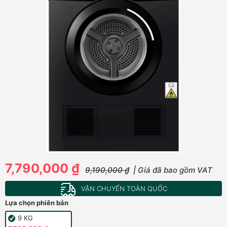
7,790,000 ₫
9,190,000 ₫
| Giá đã bao gồm VAT
VẬN CHUYỂN TOÀN QUỐC
Lựa chọn phiên bản
9 KG