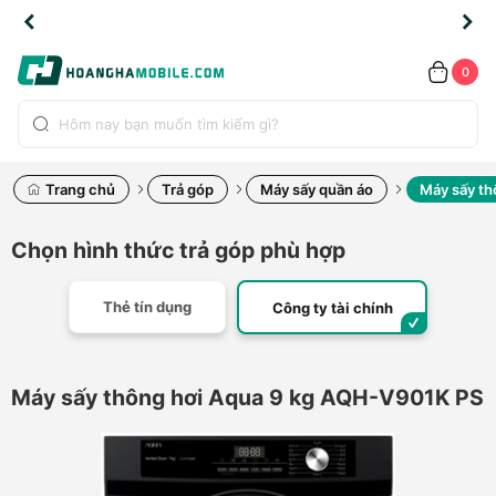
TLINE
TLINE
HẨM
HẨM
cao
cao
cao
LỖI
LỖI
UYỂN
UYỂN
0.2091
0.2091
HÍNH
HÍNH
toàn
toàn
toàn
ĐỔI
ĐỔI
OÀN
OÀN
0
ÃNG
ÃNG
LIỀN
LIỀN
bộ
bộ
bộ
UỐC
UỐC
sản
sản
sản
(*)
(*)
hẩm
hẩm
hẩm
Trang chủ
Trả góp
Máy sấy quần áo
Máy sấy th
Chọn hình thức trả góp phù hợp
Thẻ tín dụng
Công ty tài chính
Máy sấy thông hơi Aqua 9 kg AQH-V901K PS