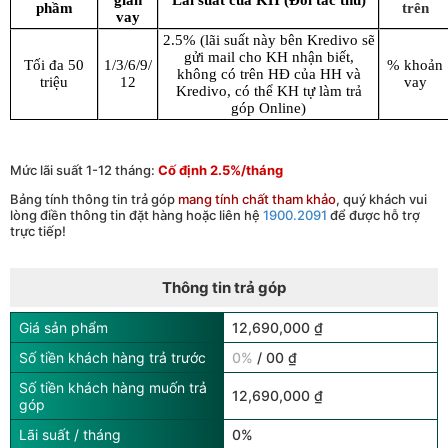
gian
Lãi suất của KH (Đối tác thu)
phầm
trên
vay
2.5% (lãi suất này bên Kredivo sẽ
gửi mail cho KH nhận biết,
Tối đa 50
1/3/6/9/
% khoản
không có trên HĐ của HH và
triệu
12
vay
Kredivo, có thể KH tự làm trả
góp Online)
Mức lãi suất 1-12 tháng:
Cố định 2.5%/tháng
Bảng tính thông tin trả góp
mang tính chất tham khảo
, quý khách vui
lòng điền thông tin đặt hàng hoặc liên hệ
1900.2091
để được hỗ trợ
trực tiếp!
Thông tin trả góp
Giá sản phẩm
12,690,000 ₫
Số tiền khách hàng trả trước
0%
/ 00 ₫
Số tiền khách hàng muốn trả
12,690,000 ₫
góp
Lãi suất / tháng
0%