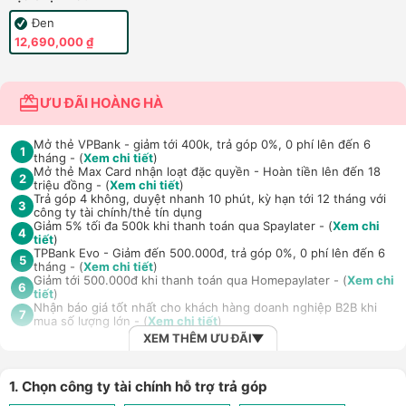
Đen
12,690,000 ₫
ƯU ĐÃI HOÀNG HÀ
Mở thẻ VPBank - giảm tới 400k, trả góp 0%, 0 phí lên đến 6
1
tháng - (
Xem chi tiết
)
Mở thẻ Max Card nhận loạt đặc quyền - Hoàn tiền lên đến 18
2
triệu đồng - (
Xem chi tiết
)
Trả góp 4 không, duyệt nhanh 10 phút, kỳ hạn tới 12 tháng với
3
công ty tài chính/thẻ tín dụng
Giảm 5% tối đa 500k khi thanh toán qua Spaylater - (
Xem chi
4
tiết
)
TPBank Evo - Giảm đến 500.000đ, trả góp 0%, 0 phí lên đến 6
5
tháng - (
Xem chi tiết
)
Giảm tới 500.000đ khi thanh toán qua Homepaylater - (
Xem chi
6
tiết
)
Nhận báo giá tốt nhất cho khách hàng doanh nghiệp B2B khi
7
mua số lượng lớn - (
Xem chi tiết
)
XEM THÊM ƯU ĐÃI
1. Chọn công ty tài chính hỗ trợ trả góp