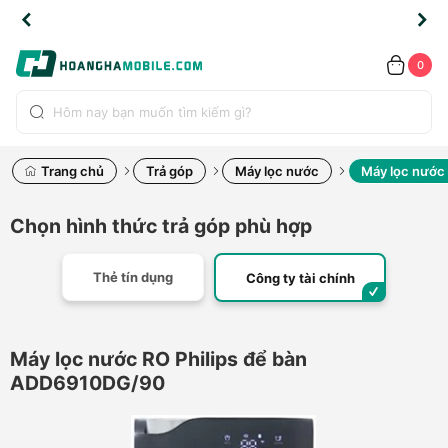
TLINE
TLINE
HẨM
HẨM
cao
cao
cao
LỖI
LỖI
UYỂN
UYỂN
0.2091
0.2091
HÍNH
HÍNH
toàn
toàn
toàn
ĐỔI
ĐỔI
OÀN
OÀN
0
ÃNG
ÃNG
LIỀN
LIỀN
bộ
bộ
bộ
UỐC
UỐC
sản
sản
sản
(*)
(*)
hẩm
hẩm
hẩm
Trang chủ
Trả góp
Máy lọc nước
Máy lọc nước
Chọn hình thức trả góp phù hợp
Thẻ tín dụng
Công ty tài chính
Máy lọc nước RO Philips để bàn
ADD6910DG/90