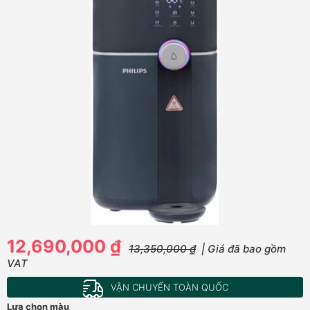
12,690,000 ₫
13,350,000 ₫
| Giá đã bao gồm
VAT
VẬN CHUYỂN TOÀN QUỐC
Lựa chọn màu