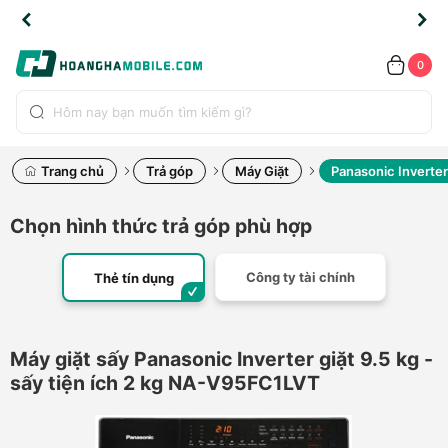
TLINE
TLINE
HẨM
HẨM
cao
cao
cao
LỖI
LỖI
UYỂN
UYỂN
0.2091
0.2091
HÍNH
HÍNH
toàn
toàn
toàn
ĐỔI
ĐỔI
OÀN
OÀN
0
ÃNG
ÃNG
LIỀN
LIỀN
bộ
bộ
bộ
UỐC
UỐC
sản
sản
sản
(*)
(*)
hẩm
hẩm
hẩm
Trang chủ
Trả góp
Máy Giặt
Panasonic Inverter
Chọn hình thức trả góp phù hợp
Công ty tài chính
Thẻ tín dụng
Máy giặt sấy Panasonic Inverter giặt 9.5 kg -
sấy tiện ích 2 kg NA-V95FC1LVT