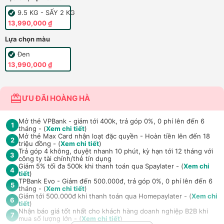
9.5 KG - SẤY 2 KG
13,990,000 ₫
Lựa chọn màu
Đen
13,990,000 ₫
ƯU ĐÃI HOÀNG HÀ
Mở thẻ VPBank - giảm tới 400k, trả góp 0%, 0 phí lên đến 6
1
tháng - (
Xem chi tiết
)
Mở thẻ Max Card nhận loạt đặc quyền - Hoàn tiền lên đến 18
2
triệu đồng - (
Xem chi tiết
)
Trả góp 4 không, duyệt nhanh 10 phút, kỳ hạn tới 12 tháng với
3
công ty tài chính/thẻ tín dụng
Giảm 5% tối đa 500k khi thanh toán qua Spaylater - (
Xem chi
4
tiết
)
TPBank Evo - Giảm đến 500.000đ, trả góp 0%, 0 phí lên đến 6
5
tháng - (
Xem chi tiết
)
Giảm tới 500.000đ khi thanh toán qua Homepaylater - (
Xem chi
6
tiết
)
Nhận báo giá tốt nhất cho khách hàng doanh nghiệp B2B khi
7
mua số lượng lớn - (
Xem chi tiết
)