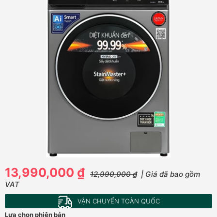
13,990,000 ₫
12,990,000 ₫
| Giá đã bao gồm
VAT
VẬN CHUYỂN TOÀN QUỐC
Lựa chọn phiên bản