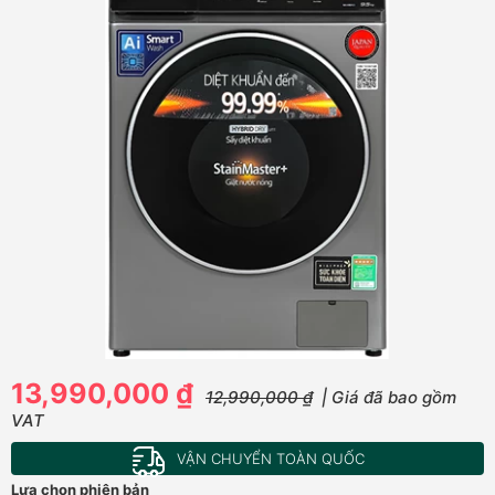
13,990,000 ₫
12,990,000 ₫
| Giá đã bao gồm
VAT
VẬN CHUYỂN TOÀN QUỐC
Lựa chọn phiên bản