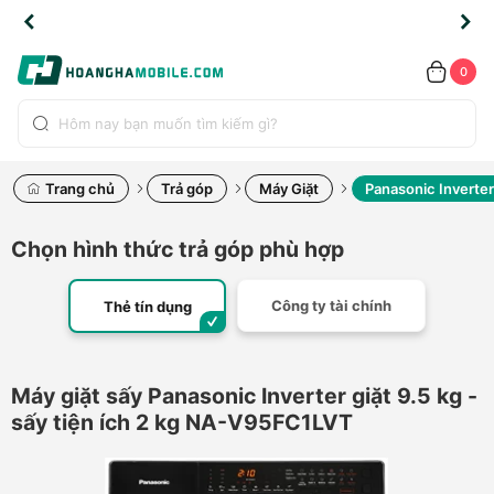
TLINE
TLINE
HẨM
HẨM
cao
cao
cao
LỖI
LỖI
UYỂN
UYỂN
0.2091
0.2091
HÍNH
HÍNH
toàn
toàn
toàn
ĐỔI
ĐỔI
OÀN
OÀN
0
ÃNG
ÃNG
LIỀN
LIỀN
bộ
bộ
bộ
UỐC
UỐC
sản
sản
sản
(*)
(*)
hẩm
hẩm
hẩm
Trang chủ
Trả góp
Máy Giặt
Panasonic Inverter
Chọn hình thức trả góp phù hợp
Công ty tài chính
Thẻ tín dụng
Máy giặt sấy Panasonic Inverter giặt 9.5 kg -
sấy tiện ích 2 kg NA-V95FC1LVT