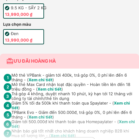
9.5 KG - SẤY 2 KG
13,990,000 ₫
Lựa chọn màu
Đen
13,990,000 ₫
ƯU ĐÃI HOÀNG HÀ
Mở thẻ VPBank - giảm tới 400k, trả góp 0%, 0 phí lên đến 6
1
tháng - (
Xem chi tiết
)
Mở thẻ Max Card nhận loạt đặc quyền - Hoàn tiền lên đến 18
2
triệu đồng - (
Xem chi tiết
)
Trả góp 4 không, duyệt nhanh 10 phút, kỳ hạn tới 12 tháng với
3
công ty tài chính/thẻ tín dụng
Giảm 5% tối đa 500k khi thanh toán qua Spaylater - (
Xem chi
4
tiết
)
TPBank Evo - Giảm đến 500.000đ, trả góp 0%, 0 phí lên đến 6
5
tháng - (
Xem chi tiết
)
Giảm tới 500.000đ khi thanh toán qua Homepaylater - (
Xem chi
6
tiết
)
Nhận báo giá tốt nhất cho khách hàng doanh nghiệp B2B khi
7
mua số lượng lớn - (
Xem chi tiết
)