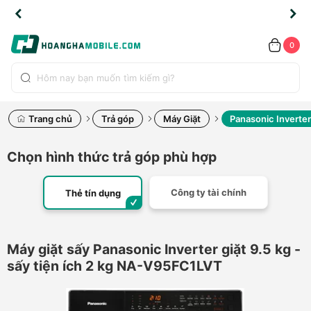
TLINE
TLINE
HẨM
HẨM
cao
cao
cao
LỖI
LỖI
UYỂN
UYỂN
0.2091
0.2091
HÍNH
HÍNH
toàn
toàn
toàn
ĐỔI
ĐỔI
OÀN
OÀN
0
ÃNG
ÃNG
LIỀN
LIỀN
bộ
bộ
bộ
UỐC
UỐC
sản
sản
sản
(*)
(*)
hẩm
hẩm
hẩm
Trang chủ
Trả góp
Máy Giặt
Panasonic Inverter
Chọn hình thức trả góp phù hợp
Công ty tài chính
Thẻ tín dụng
Máy giặt sấy Panasonic Inverter giặt 9.5 kg -
sấy tiện ích 2 kg NA-V95FC1LVT