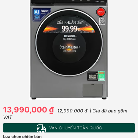
13,990,000 ₫
12,990,000 ₫
| Giá đã bao gồm
VAT
VẬN CHUYỂN TOÀN QUỐC
Lựa chọn phiên bản