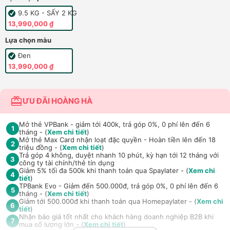
9.5 KG - SẤY 2 KG
13,990,000 ₫
Lựa chọn màu
Đen
13,990,000 ₫
ƯU ĐÃI HOÀNG HÀ
Mở thẻ VPBank - giảm tới 400k, trả góp 0%, 0 phí lên đến 6
1
tháng - (
Xem chi tiết
)
Mở thẻ Max Card nhận loạt đặc quyền - Hoàn tiền lên đến 18
2
triệu đồng - (
Xem chi tiết
)
Trả góp 4 không, duyệt nhanh 10 phút, kỳ hạn tới 12 tháng với
3
công ty tài chính/thẻ tín dụng
Giảm 5% tối đa 500k khi thanh toán qua Spaylater - (
Xem chi
4
tiết
)
TPBank Evo - Giảm đến 500.000đ, trả góp 0%, 0 phí lên đến 6
5
tháng - (
Xem chi tiết
)
Giảm tới 500.000đ khi thanh toán qua Homepaylater - (
Xem chi
6
tiết
)
Nhận báo giá tốt nhất cho khách hàng doanh nghiệp B2B khi
7
mua số lượng lớn - (
Xem chi tiết
)