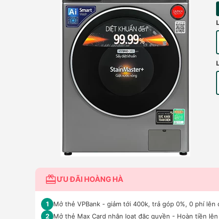
ƯU ĐÃI HOÀNG HÀ
Mở thẻ VPBank - giảm tới 400k, trả góp 0%, 0 phí lên 
1
Mở thẻ Max Card nhận loạt đặc quyền - Hoàn tiền lên 
2