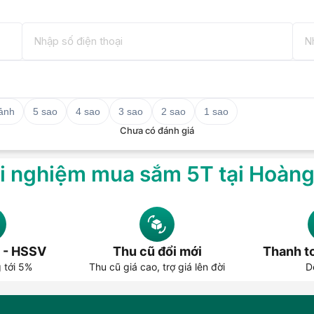
 ảnh
5 sao
4 sao
3 sao
2 sao
1 sao
Chưa có đánh giá
i nghiệm mua sắm 5T tại Hoàn
 - HSSV
Thu cũ đổi mới
Thanh to
g tới 5%
Thu cũ giá cao, trợ giá lên đời
D