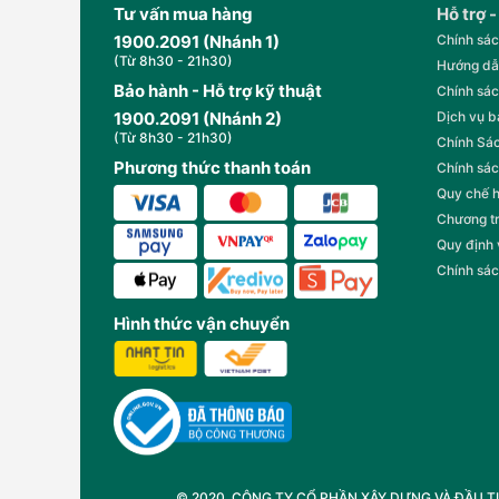
Tư vấn mua hàng
Hỗ trợ -
1900.2091 (Nhánh 1)
Chính sác
(Từ 8h30 - 21h30)
Hướng dẫ
Bảo hành - Hỗ trợ kỹ thuật
Chính sác
1900.2091 (Nhánh 2)
Dịch vụ 
(Từ 8h30 - 21h30)
Chính Sác
Phương thức thanh toán
Chính sác
Quy chế 
Chương t
Quy định
Chính sác
Hình thức vận chuyển
© 2020. CÔNG TY CỔ PHẦN XÂY DỰNG VÀ ĐẦU TƯ T