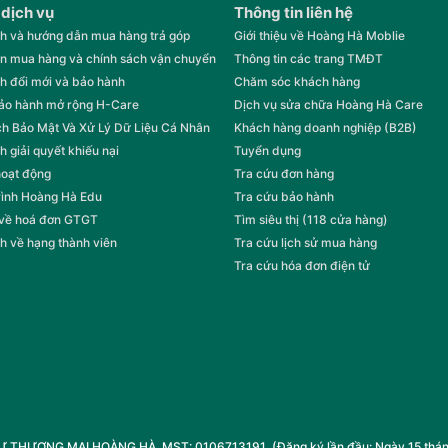
 dịch vụ
Thông tin liên hệ
h và hướng dẫn mua hàng trả góp
Giới thiệu về Hoàng Hà Moblie
n mua hàng và chính sách vận chuyển
Thông tin các trang TMĐT
h đổi mới và bảo hành
Chăm sóc khách hàng
bảo hành mở rộng H-Care
Dịch vụ sửa chữa Hoàng Hà Care
h Bảo Mật Và Xử Lý Dữ Liệu Cá Nhân
Khách hàng doanh nghiệp (B2B)
h giải quyết khiếu nại
Tuyển dụng
hoạt động
Tra cứu đơn hàng
rình Hoàng Hà Edu
Tra cứu bảo hành
 về hoá đơn GTGT
Tìm siêu thị (118 cửa hàng)
h về hạng thành viên
Tra cứu lịch sử mua hàng
Tra cứu hóa đơn điện tử
HƯƠNG MẠI HOÀNG HÀ. MST: 0106713191. (Đăng ký lần đầu: Ngày 15 tháng 1