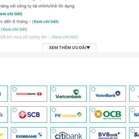
háng với công ty tài chính/thẻ tín dụng
em chi tiết
)
n đến 6 tháng - (
Xem chi tiết
)
 (
Xem chi tiết
)
2B khi mua số lượng lớn - (
Xem chi tiết
)
XEM THÊM ƯU ĐÃI