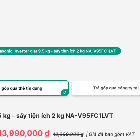
asonic Inverter giặt 9.5 kg - sấy tiện ích 2 kg NA-V95FC1LVT
Trả góp qua công ty tài
ả góp qua thẻ tín dụng
.5 kg - sấy tiện ích 2 kg NA-V95FC1LVT
13,990,000 ₫
12,990,000 ₫
| Giá đã bao gồm VAT