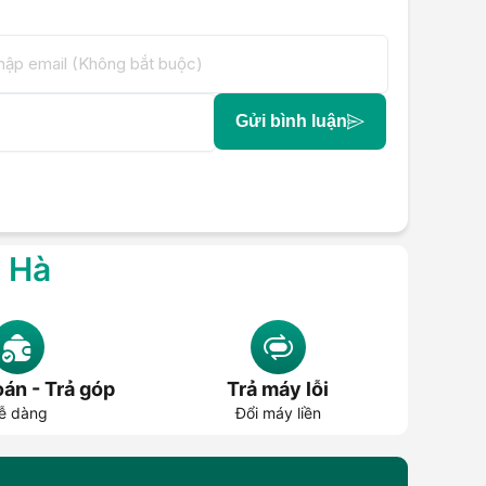
Gửi bình luận
g Hà
án - Trả góp
Trả máy lỗi
ễ dàng
Đổi máy liền