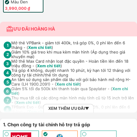
Màu Đen
3,990,000 ₫
ƯU ĐÃI HOÀNG HÀ
Mở thẻ VPBank - giảm tới 400k, trả góp 0%, 0 phí lên đến 6
1
tháng - (
Xem chi tiết
)
Giảm 10% giá treo khi mua kèm màn hình (Áp dụng theo giá
2
khuyến mại)
Mở thẻ Max Card nhận loạt đặc quyền - Hoàn tiền lên đến 18
3
triệu đồng - (
Xem chi tiết
)
Trả góp 4 không, duyệt nhanh 10 phút, kỳ hạn tới 12 tháng với
4
công ty tài chính/thẻ tín dụng
An tâm sử dụng sản phẩm dài lâu với gói bảo hành mở rộng H-
5
Care (LH 1900.2091) - (
Xem chi tiết
)
Giảm 5% tối đa 500k khi thanh toán qua Spaylater - (
Xem chi
6
tiết
)
Thu mua tất cả các dòng màn hình máy tính cũ từ 15 inch trở lên
7
- (
Xem chi tiết
)
TPBank Evo - Giảm đến 500.000đ, trả góp 0%, 0 phí lên đến 6
XEM THÊM ƯU ĐÃI
8
tháng - (
Xem chi tiết
)
Giảm tới 500.000đ khi thanh toán qua Homepaylater - (
Xem chi
9
tiết
)
1. Chọn công ty tài chính hỗ trợ trả góp
Nhận báo giá tốt nhất cho khách hàng doanh nghiệp B2B khi
10
mua số lượng lớn - (
Xem chi tiết
)