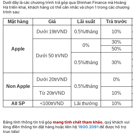
Dưới đây là các chương trình trả góp qua Shinhan Finance mà Hoàng
Hà triển khai, khách hàng có thể cân nhắc và chọn 1 trong các chương
trình sau:
Mặt hàng
Giá
Lãi suất
Trả trước
Dưới 19trVND
0.5%/tháng
10%
30%
0%
Apple
50%
Dưới 50 trVND
0.5%/tháng
30%
Dưới 20trVND
0%
Non Apple
0.5%/tháng
Từ 20trVND
10%
All SP
<100trVND
Lãi thường
10%
Bảng tính thông tin trả góp
mang tính chất tham khảo
, quý khách vui
lòng điền thông tin đặt hàng hoặc liên hệ
1900.2091
để được hỗ trợ
trực tiếp!