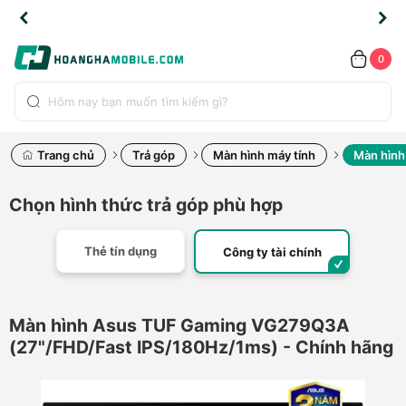
TLINE
TLINE
HẨM
HẨM
cao
cao
cao
LỖI
LỖI
UYỂN
UYỂN
0.2091
0.2091
HÍNH
HÍNH
toàn
toàn
toàn
ĐỔI
ĐỔI
OÀN
OÀN
0
ÃNG
ÃNG
LIỀN
LIỀN
bộ
bộ
bộ
UỐC
UỐC
sản
sản
sản
(*)
(*)
hẩm
hẩm
hẩm
Trang chủ
Trả góp
Màn hình máy tính
Màn hình
Chọn hình thức trả góp phù hợp
Thẻ tín dụng
Công ty tài chính
Màn hình Asus TUF Gaming VG279Q3A
(27"/FHD/Fast IPS/180Hz/1ms) - Chính hãng