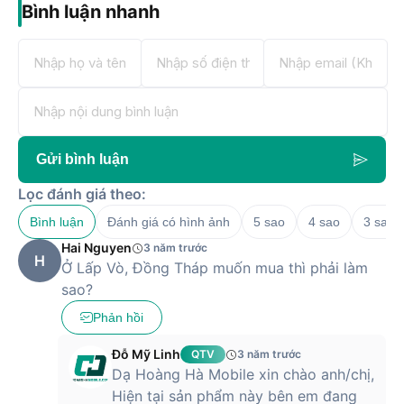
Bình luận nhanh
Gửi bình luận
Lọc đánh giá theo:
Bình luận
Đánh giá có hình ảnh
5 sao
4 sao
3 sao
Hai Nguyen
3 năm trước
H
Ở Lấp Vò, Đồng Tháp muốn mua thì phải làm
sao?
Phản hồi
Đỗ Mỹ Linh
QTV
3 năm trước
Dạ Hoàng Hà Mobile xin chào anh/chị,
Hiện tại sản phẩm này bên em đang