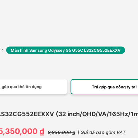
Màn hình Samsung Odyssey G5 G55C LS32CG552EEXXV
 góp qua thẻ tín dụng
Trả góp qua công ty tài
S32CG552EEXXV (32 inch/QHD/VA/165Hz/1ms/
5,350,000 ₫
8,836,000 ₫
| Giá đã bao gồm VAT