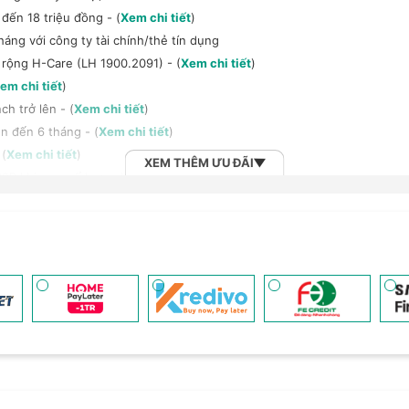
đến 18 triệu đồng - (
Xem chi tiết
)
háng với công ty tài chính/thẻ tín dụng
 rộng H-Care (LH 1900.2091) - (
Xem chi tiết
)
em chi tiết
)
h trở lên - (
Xem chi tiết
)
n đến 6 tháng - (
Xem chi tiết
)
 (
Xem chi tiết
)
XEM THÊM ƯU ĐÃI
2B khi mua số lượng lớn - (
Xem chi tiết
)