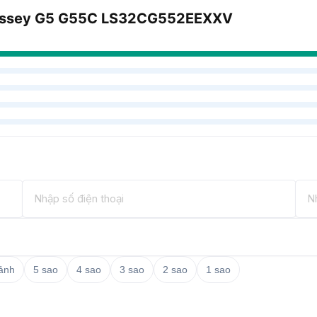
dyssey G5 G55C LS32CG552EEXXV
 ảnh
5 sao
4 sao
3 sao
2 sao
1 sao