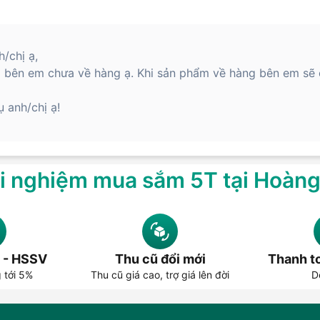
/chị ạ,
bên em chưa về hàng ạ. Khi sản phẩm về hàng bên em sẽ cậ
 anh/chị ạ!
i nghiệm mua sắm 5T tại Hoàn
 - HSSV
Thu cũ đổi mới
Thanh to
g tới 5%
Thu cũ giá cao, trợ giá lên đời
D