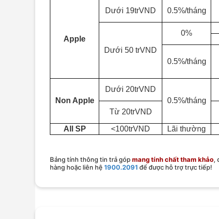
Dưới 19trVND
0.5%/tháng
0%
Apple
Dưới 50 trVND
0.5%/tháng
Dưới 20trVND
Non Apple
0.5%/tháng
Từ 20trVND
All SP
<100trVND
Lãi thường
Bảng tính thông tin trả góp
mang tính chất tham khảo
,
hàng hoặc liên hệ
1900.2091
để được hỗ trợ trực tiếp!