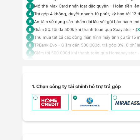
Mở thẻ Max Card nhận loạt đặc quyền - Hoàn tiền lên 
3
Trả góp 4 không, duyệt nhanh 10 phút, kỳ hạn tới 12 t
4
An tâm sử dụng sản phẩm dài lâu với gói bảo hành mở
5
Giảm 5% tối đa 500k khi thanh toán qua Spaylater - (
X
6
Thu mua tất cả các dòng màn hình máy tính cũ từ 15 inc
7
TPBank Evo - Giảm đến 500.000đ, trả góp 0%, 0 phí lê
8
Giảm tới 500.000đ khi thanh toán qua Homepaylater -
9
Nhận báo giá tốt nhất cho khách hàng doanh nghiệp B
10
1. Chọn công ty tài chính hỗ trợ trả góp