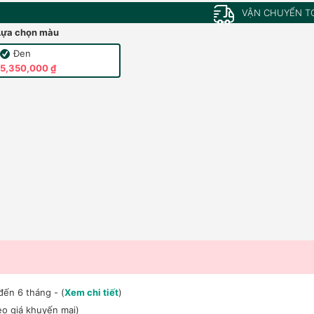
VẬN CHUYỂN T
Lựa chọn màu
Đen
5,350,000 ₫
đến 6 tháng - (
Xem chi tiết
)
o giá khuyến mại)