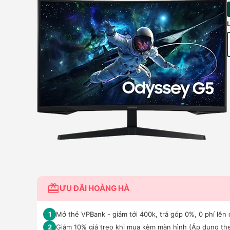
ƯU ĐÃI HOÀNG HÀ
Mở thẻ VPBank - giảm tới 400k, trả góp 0%, 0 phí lên 
1
Giảm 10% giá treo khi mua kèm màn hình (Áp dụng the
2