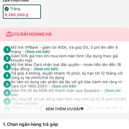
Lựa chọn màu
Trắng
6,290,000 ₫
ƯU ĐÃI HOÀNG HÀ
Mở thẻ VPBank - giảm tới 400k, trả góp 0%, 0 phí lên đến 6
1
tháng - (
Xem chi tiết
)
Giảm 10% giá treo khi mua kèm màn hình (Áp dụng theo giá
2
khuyến mại)
Mở thẻ Max Card nhận loạt đặc quyền - Hoàn tiền lên đến 18
3
triệu đồng - (
Xem chi tiết
)
Trả góp 4 không, duyệt nhanh 10 phút, kỳ hạn tới 12 tháng với
4
công ty tài chính/thẻ tín dụng
An tâm sử dụng sản phẩm dài lâu với gói bảo hành mở rộng H-
5
Care (LH 1900.2091) - (
Xem chi tiết
)
Giảm 5% tối đa 500k khi thanh toán qua Spaylater - (
Xem chi
6
tiết
)
Thu mua tất cả các dòng màn hình máy tính cũ từ 15 inch trở lên
7
- (
Xem chi tiết
)
TPBank Evo - Giảm đến 500.000đ, trả góp 0%, 0 phí lên đến 6
XEM THÊM ƯU ĐÃI
8
tháng - (
Xem chi tiết
)
Giảm tới 500.000đ khi thanh toán qua Homepaylater - (
Xem chi
9
tiết
)
1. Chọn ngân hàng trả góp
Nhận báo giá tốt nhất cho khách hàng doanh nghiệp B2B khi
10