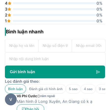
4
0%
3
0%
2
0%
1
0%
Bình luận nhanh
Gửi bình luận
Lọc đánh giá theo:
Bình luận
Đánh giá có hình ảnh
5 sao
4 sao
3 sao
Võ Phi Cước
năm ngoái
V
Màn hình ở Long Xuyên, An Giang có k ạ
Phản hồi