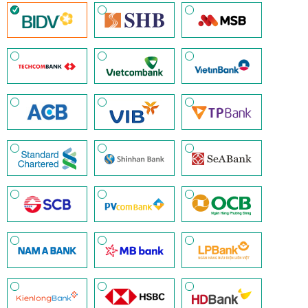
mua số lượng lớn - (
Xem chi tiết
)