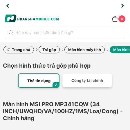
TLINE
TLINE
HẨM
HẨM
cao
cao
cao
LỖI
LỖI
UYỂN
UYỂN
0.2091
0.2091
HÍNH
HÍNH
toàn
toàn
toàn
ĐỔI
ĐỔI
OÀN
OÀN
0
ÃNG
ÃNG
LIỀN
LIỀN
bộ
bộ
bộ
UỐC
UỐC
sản
sản
sản
(*)
(*)
hẩm
hẩm
hẩm
Trang chủ
Trả góp
Màn hình máy tính
Màn hình
Chọn hình thức trả góp phù hợp
Công ty tài chính
Thẻ tín dụng
Màn hình MSI PRO MP341CQW (34
INCH/UWQHD/VA/100HZ/1MS/Loa/Cong) -
Chính hãng