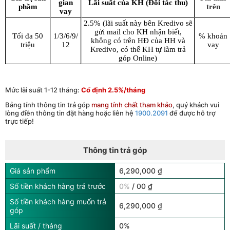
gian
Lãi suất của KH (Đối tác thu)
phầm
trên
vay
2.5% (lãi suất này bên Kredivo sẽ
gửi mail cho KH nhận biết,
Tối đa 50
1/3/6/9/
% khoản
không có trên HĐ của HH và
triệu
12
vay
Kredivo, có thể KH tự làm trả
góp Online)
Mức lãi suất 1-12 tháng:
Cố định 2.5%/tháng
Bảng tính thông tin trả góp
mang tính chất tham khảo
, quý khách vui
lòng điền thông tin đặt hàng hoặc liên hệ
1900.2091
để được hỗ trợ
trực tiếp!
Thông tin trả góp
Giá sản phẩm
6,290,000 ₫
Số tiền khách hàng trả trước
0%
/ 00 ₫
Số tiền khách hàng muốn trả
6,290,000 ₫
góp
Lãi suất / tháng
0%