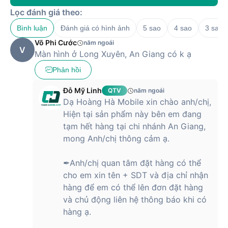
Lọc đánh giá theo:
Bình luận
Đánh giá có hình ảnh
5 sao
4 sao
3 sao
Võ Phi Cước
năm ngoái
V
Màn hình ở Long Xuyên, An Giang có k ạ
Phản hồi
Đỗ Mỹ Linh
QTV
năm ngoái
Dạ Hoàng Hà Mobile xin chào anh/chị,
Hiện tại sản phẩm này bên em đang
tạm hết hàng tại chi nhánh An Giang,
mong Anh/chị thông cảm ạ.
✒Anh/chị quan tâm đặt hàng có thể
cho em xin tên + SDT và địa chỉ nhận
hàng để em có thể lên đơn đặt hàng
và chủ động liên hệ thông báo khi có
hàng ạ.