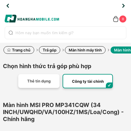
TLINE
TLINE
HẨM
HẨM
cao
cao
cao
LỖI
LỖI
UYỂN
UYỂN
0.2091
0.2091
HÍNH
HÍNH
toàn
toàn
toàn
ĐỔI
ĐỔI
OÀN
OÀN
0
ÃNG
ÃNG
LIỀN
LIỀN
bộ
bộ
bộ
UỐC
UỐC
sản
sản
sản
(*)
(*)
hẩm
hẩm
hẩm
Trang chủ
Trả góp
Màn hình máy tính
Màn hình
Chọn hình thức trả góp phù hợp
Thẻ tín dụng
Công ty tài chính
Màn hình MSI PRO MP341CQW (34
INCH/UWQHD/VA/100HZ/1MS/Loa/Cong) -
Chính hãng