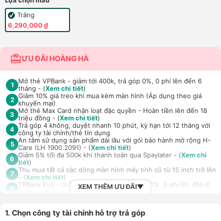
Lựa chọn màu
Trắng
6,290,000 ₫
ƯU ĐÃI HOÀNG HÀ
Mở thẻ VPBank - giảm tới 400k, trả góp 0%, 0 phí lên đến 6
1
tháng - (
Xem chi tiết
)
Giảm 10% giá treo khi mua kèm màn hình (Áp dụng theo giá
2
khuyến mại)
Mở thẻ Max Card nhận loạt đặc quyền - Hoàn tiền lên đến 18
3
triệu đồng - (
Xem chi tiết
)
Trả góp 4 không, duyệt nhanh 10 phút, kỳ hạn tới 12 tháng với
4
công ty tài chính/thẻ tín dụng
An tâm sử dụng sản phẩm dài lâu với gói bảo hành mở rộng H-
5
Care (LH 1900.2091) - (
Xem chi tiết
)
Giảm 5% tối đa 500k khi thanh toán qua Spaylater - (
Xem chi
6
tiết
)
Thu mua tất cả các dòng màn hình máy tính cũ từ 15 inch trở lên
7
- (
Xem chi tiết
)
TPBank Evo - Giảm đến 500.000đ, trả góp 0%, 0 phí lên đến 6
XEM THÊM ƯU ĐÃI
8
tháng - (
Xem chi tiết
)
Giảm tới 500.000đ khi thanh toán qua Homepaylater - (
Xem chi
9
tiết
)
1. Chọn công ty tài chính hỗ trợ trả góp
Nhận báo giá tốt nhất cho khách hàng doanh nghiệp B2B khi
10