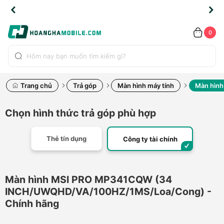
TLINE
TLINE
HẨM
HẨM
cao
cao
cao
LỖI
LỖI
UYỂN
UYỂN
0.2091
0.2091
HÍNH
HÍNH
toàn
toàn
toàn
ĐỔI
ĐỔI
OÀN
OÀN
0
ÃNG
ÃNG
LIỀN
LIỀN
bộ
bộ
bộ
UỐC
UỐC
sản
sản
sản
(*)
(*)
hẩm
hẩm
hẩm
Trang chủ
Trả góp
Màn hình máy tính
Màn hình
Chọn hình thức trả góp phù hợp
Thẻ tín dụng
Công ty tài chính
Màn hình MSI PRO MP341CQW (34
INCH/UWQHD/VA/100HZ/1MS/Loa/Cong) -
Chính hãng