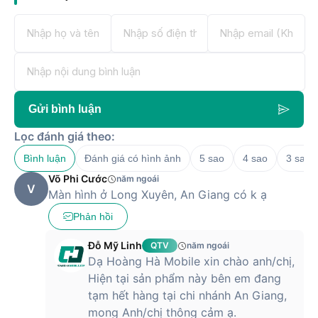
Gửi bình luận
Lọc đánh giá theo:
Bình luận
Đánh giá có hình ảnh
5 sao
4 sao
3 sao
Võ Phi Cước
năm ngoái
V
Màn hình ở Long Xuyên, An Giang có k ạ
Phản hồi
Đỗ Mỹ Linh
QTV
năm ngoái
Dạ Hoàng Hà Mobile xin chào anh/chị,
Hiện tại sản phẩm này bên em đang
tạm hết hàng tại chi nhánh An Giang,
mong Anh/chị thông cảm ạ.