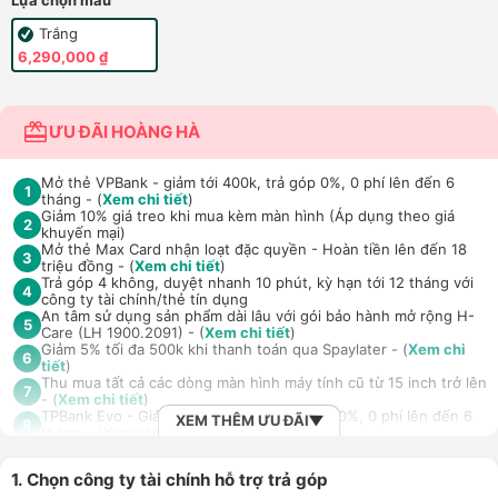
Lựa chọn màu
Trắng
6,290,000 ₫
ƯU ĐÃI HOÀNG HÀ
Mở thẻ VPBank - giảm tới 400k, trả góp 0%, 0 phí lên đến 6
1
tháng - (
Xem chi tiết
)
Giảm 10% giá treo khi mua kèm màn hình (Áp dụng theo giá
2
khuyến mại)
Mở thẻ Max Card nhận loạt đặc quyền - Hoàn tiền lên đến 18
3
triệu đồng - (
Xem chi tiết
)
Trả góp 4 không, duyệt nhanh 10 phút, kỳ hạn tới 12 tháng với
4
công ty tài chính/thẻ tín dụng
An tâm sử dụng sản phẩm dài lâu với gói bảo hành mở rộng H-
5
Care (LH 1900.2091) - (
Xem chi tiết
)
Giảm 5% tối đa 500k khi thanh toán qua Spaylater - (
Xem chi
6
tiết
)
Thu mua tất cả các dòng màn hình máy tính cũ từ 15 inch trở lên
7
- (
Xem chi tiết
)
TPBank Evo - Giảm đến 500.000đ, trả góp 0%, 0 phí lên đến 6
XEM THÊM ƯU ĐÃI
8
tháng - (
Xem chi tiết
)
Giảm tới 500.000đ khi thanh toán qua Homepaylater - (
Xem chi
9
tiết
)
1. Chọn công ty tài chính hỗ trợ trả góp
Nhận báo giá tốt nhất cho khách hàng doanh nghiệp B2B khi
10