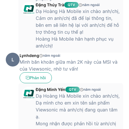
Đặng Thúy Trà
QTV
năm ngoái
Dạ Hoàng Hà Mobile xin chào anh/chị,
Cảm ơn anh/chị đã để lại thông tin,
bên em sẽ liên hệ lại với anh/chị để hỗ
trợ thông tin cụ thể ạ!
Hoàng Hà Mobile hân hạnh phục vụ
anh/chị!
Lynhdeng
năm ngoái
L
Mình băn khoăn giữa màn 2K này của MSI và
của Viewsonic, nhờ tư vấn!
Phản hồi
Đặng Minh Yến
QTV
năm ngoái
Dạ Hoàng Hà Mobile xin chào anh/chị,
Dạ mình cho em xin tên sản phẩm
Viewsonic mà anh/chị đang quan tâm
ạ.
Mong nhận được phản hồi từ anh/chị