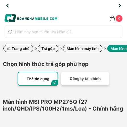
TLINE
TLINE
HẨM
HẨM
cao
cao
cao
LỖI
LỖI
UYỂN
UYỂN
0.2091
0.2091
HÍNH
HÍNH
toàn
toàn
toàn
ĐỔI
ĐỔI
OÀN
OÀN
0
ÃNG
ÃNG
LIỀN
LIỀN
bộ
bộ
bộ
UỐC
UỐC
sản
sản
sản
(*)
(*)
hẩm
hẩm
hẩm
Trang chủ
Trả góp
Màn hình máy tính
Màn hìn
Chọn hình thức trả góp phù hợp
Công ty tài chính
Thẻ tín dụng
Màn hình MSI PRO MP275Q (27
inch/QHD/IPS/100Hz/1ms/Loa) - Chính hãng