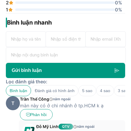
2
0%
1
0%
Bình luận nhanh
Gửi bình luận
Lọc đánh giá theo:
Bình luận
Đánh giá có hình ảnh
5 sao
4 sao
3 sao
Trần Thế Công
năm ngoái
T
màn này có ở chi nhánh ở tp.HCM k ạ
Phản hồi
Đỗ Mỹ Linh
QTV
năm ngoái