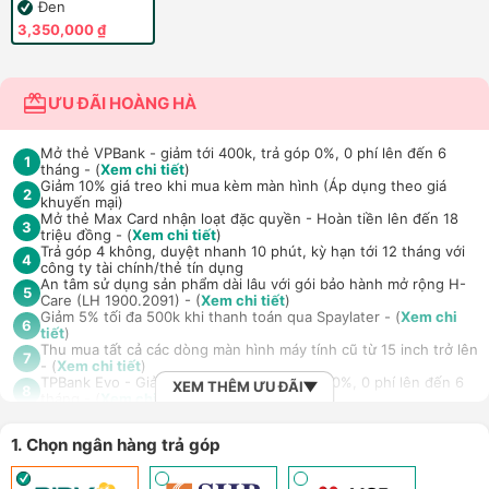
Đen
3,350,000 ₫
ƯU ĐÃI HOÀNG HÀ
Mở thẻ VPBank - giảm tới 400k, trả góp 0%, 0 phí lên đến 6
1
tháng - (
Xem chi tiết
)
Giảm 10% giá treo khi mua kèm màn hình (Áp dụng theo giá
2
khuyến mại)
Mở thẻ Max Card nhận loạt đặc quyền - Hoàn tiền lên đến 18
3
triệu đồng - (
Xem chi tiết
)
Trả góp 4 không, duyệt nhanh 10 phút, kỳ hạn tới 12 tháng với
4
công ty tài chính/thẻ tín dụng
An tâm sử dụng sản phẩm dài lâu với gói bảo hành mở rộng H-
5
Care (LH 1900.2091) - (
Xem chi tiết
)
Giảm 5% tối đa 500k khi thanh toán qua Spaylater - (
Xem chi
6
tiết
)
Thu mua tất cả các dòng màn hình máy tính cũ từ 15 inch trở lên
7
- (
Xem chi tiết
)
TPBank Evo - Giảm đến 500.000đ, trả góp 0%, 0 phí lên đến 6
XEM THÊM ƯU ĐÃI
8
tháng - (
Xem chi tiết
)
Giảm tới 500.000đ khi thanh toán qua Homepaylater - (
Xem chi
9
tiết
)
1. Chọn ngân hàng trả góp
Nhận báo giá tốt nhất cho khách hàng doanh nghiệp B2B khi
10
mua số lượng lớn - (
Xem chi tiết
)