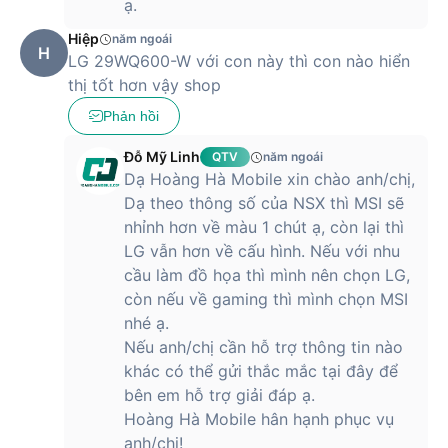
ạ.
Hiệp
năm ngoái
H
LG 29WQ600-W với con này thì con nào hiển
thị tốt hơn vậy shop
Phản hồi
Đỗ Mỹ Linh
QTV
năm ngoái
Dạ Hoàng Hà Mobile xin chào anh/chị,
Dạ theo thông số của NSX thì MSI sẽ
nhỉnh hơn về màu 1 chút ạ, còn lại thì
LG vẫn hơn về cấu hình. Nếu với nhu
cầu làm đồ họa thì mình nên chọn LG,
còn nếu về gaming thì mình chọn MSI
nhé ạ.
Nếu anh/chị cần hỗ trợ thông tin nào
khác có thể gửi thắc mắc tại đây để
bên em hỗ trợ giải đáp ạ.
Hoàng Hà Mobile hân hạnh phục vụ
anh/chị!