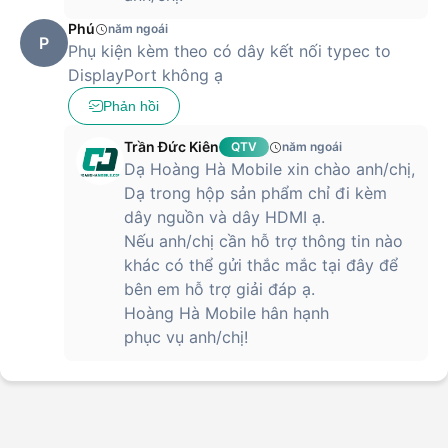
Phú
năm ngoái
P
Phụ kiện kèm theo có dây kết nối typec to
DisplayPort không ạ
Phản hồi
Trần Đức Kiên
QTV
năm ngoái
Dạ Hoàng Hà Mobile xin chào anh/chị,
Dạ trong hộp sản phẩm chỉ đi kèm
dây nguồn và dây HDMI ạ.
Nếu anh/chị cần hỗ trợ thông tin nào
khác có thể gửi thắc mắc tại đây để
bên em hỗ trợ giải đáp ạ.
Hoàng Hà Mobile hân hạnh
phục vụ anh/chị!