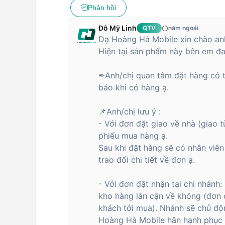
Phản hồi
Đỗ Mỹ Linh
QTV
năm ngoái
Dạ Hoàng Hà Mobile xin chào anh
Hiện tại sản phẩm này bên em đa
✒Anh/chị quan tâm đặt hàng có t
báo khi có hàng ạ.
📌Anh/chị lưu ý :
- Với đơn đặt giao về nhà (giao 
phiếu mua hàng ạ.
Sau khi đặt hàng sẽ có nhân viên 
trao đổi chi tiết về đơn ạ.
- Với đơn đặt nhận tại chi nhánh
kho hàng lân cận về không (đơn 
khách tới mua). Nhánh sẽ chủ độn
Hoàng Hà Mobile hân hạnh phục 