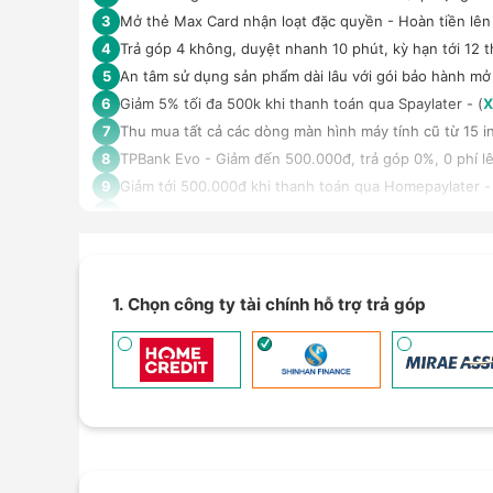
Mở thẻ Max Card nhận loạt đặc quyền - Hoàn tiền lên 
3
Trả góp 4 không, duyệt nhanh 10 phút, kỳ hạn tới 12 t
4
An tâm sử dụng sản phẩm dài lâu với gói bảo hành mở
5
Giảm 5% tối đa 500k khi thanh toán qua Spaylater - (
X
6
Thu mua tất cả các dòng màn hình máy tính cũ từ 15 inc
7
TPBank Evo - Giảm đến 500.000đ, trả góp 0%, 0 phí lê
8
Giảm tới 500.000đ khi thanh toán qua Homepaylater -
9
Nhận báo giá tốt nhất cho khách hàng doanh nghiệp B
10
1. Chọn công ty tài chính hỗ trợ trả góp