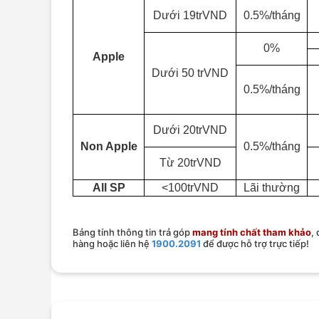
Dưới 19trVND
0.5%/tháng
0%
Apple
Dưới 50 trVND
0.5%/tháng
Dưới 20trVND
Non Apple
0.5%/tháng
Từ 20trVND
All SP
<100trVND
Lãi thường
Bảng tính thông tin trả góp
mang tính chất tham khảo
,
hàng hoặc liên hệ
1900.2091
để được hỗ trợ trực tiếp!