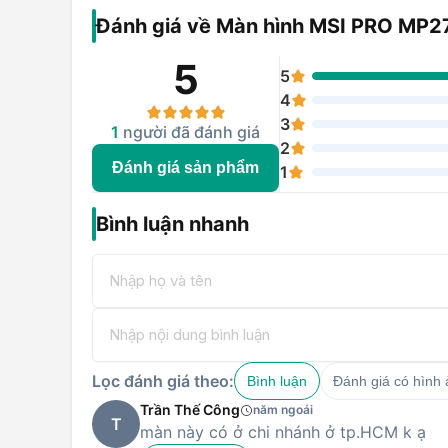
Đánh giá về Màn hình MSI PRO MP
5
5
4
3
1
người đã đánh giá
2
Đánh giá sản phẩm
1
Bình luận nhanh
Lọc đánh giá theo:
Bình luận
Đánh giá có hình
Trần Thế Công
năm ngoái
T
màn này có ở chi nhánh ở tp.HCM k ạ