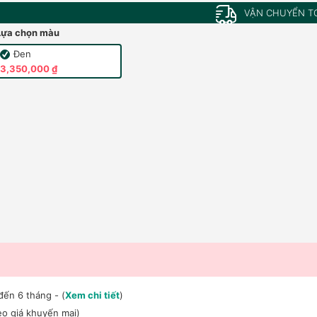
VẬN CHUYỂN T
Lựa chọn màu
Đen
3,350,000 ₫
đến 6 tháng - (
Xem chi tiết
)
o giá khuyến mại)