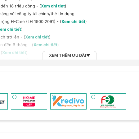
đến 18 triệu đồng - (
Xem chi tiết
)
háng với công ty tài chính/thẻ tín dụng
 rộng H-Care (LH 1900.2091) - (
Xem chi tiết
)
em chi tiết
)
h trở lên - (
Xem chi tiết
)
n đến 6 tháng - (
Xem chi tiết
)
 (
Xem chi tiết
)
XEM THÊM ƯU ĐÃI
2B khi mua số lượng lớn - (
Xem chi tiết
)