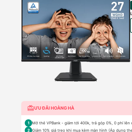
ƯU ĐÃI HOÀNG HÀ
Mở thẻ VPBank - giảm tới 400k, trả góp 0%, 0 phí lên 
1
Giảm 10% giá treo khi mua kèm màn hình (Áp dụng the
2