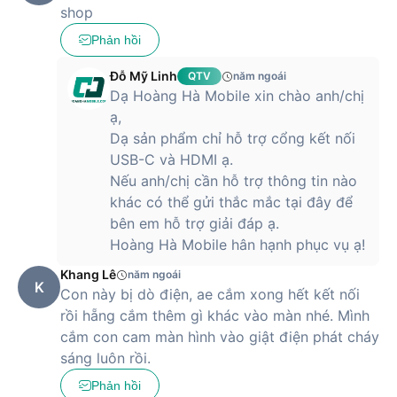
shop
Phản hồi
Đỗ Mỹ Linh
QTV
năm ngoái
Dạ Hoàng Hà Mobile xin chào anh/chị
ạ,
Dạ sản phẩm chỉ hỗ trợ cổng kết nối
USB-C và HDMI ạ.
Nếu anh/chị cần hỗ trợ thông tin nào
khác có thể gửi thắc mắc tại đây để
bên em hỗ trợ giải đáp ạ.
Hoàng Hà Mobile hân hạnh phục vụ ạ!
Khang Lê
năm ngoái
K
Con này bị dò điện, ae cắm xong hết kết nối
rồi hẵng cắm thêm gì khác vào màn nhé. Mình
cắm con cam màn hình vào giật điện phát cháy
sáng luôn rồi.
Phản hồi