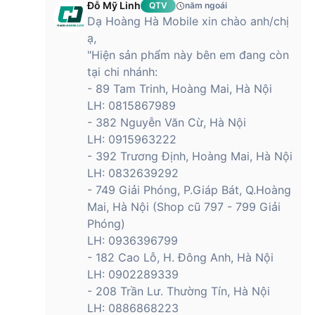
Đỗ Mỹ Linh
QTV
năm ngoái
Dạ Hoàng Hà Mobile xin chào anh/chị
ạ,
"Hiện sản phẩm này bên em đang còn
tại chi nhánh:
- 89 Tam Trinh, Hoàng Mai, Hà Nội
LH: 0815867989
- 382 Nguyễn Văn Cừ, Hà Nội
LH: 0915963222
- 392 Trương Định, Hoàng Mai, Hà Nội
LH: 0832639292
- 749 Giải Phóng, P.Giáp Bát, Q.Hoàng
Mai, Hà Nội (Shop cũ 797 - 799 Giải
Phóng)
LH: 0936396799
- 182 Cao Lỗ, H. Đông Anh, Hà Nội
LH: 0902289339
- 208 Trần Lư. Thường Tín, Hà Nội
LH: 0886868223