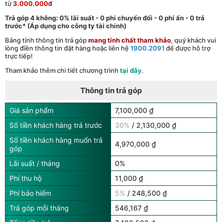
từ
3.000.000đ
Trả góp 4 không: 0% lãi suất - 0 phí chuyển đổi - 0 phí ẩn - 0 trả
trước* (Áp dụng cho công ty tài chính)
Bảng tính thông tin trả góp
mang tính chất tham khảo
, quý khách vui
lòng điền thông tin đặt hàng hoặc liên hệ
1900.2091
để được hỗ trợ
trực tiếp!
Tham khảo thêm chi tiết chương trình
tại đây
.
Thông tin trả góp
Giá sản phẩm
7,100,000 ₫
Số tiền khách hàng trả trước
30%
/ 2,130,000 ₫
Số tiền khách hàng muốn trả
4,970,000 ₫
góp
Lãi suất / tháng
0%
Phí thu hộ
11,000 ₫
Phí bảo hiểm
5%
/ 248,500 ₫
Trả góp mỗi tháng
546,167 ₫