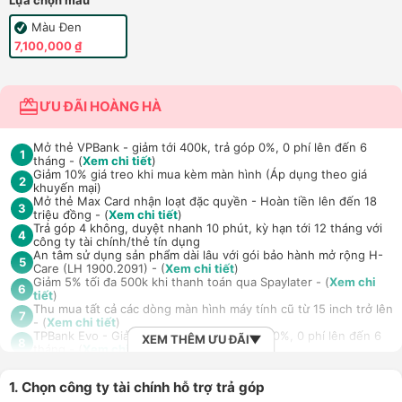
Lựa chọn màu
Màu Đen
7,100,000 ₫
ƯU ĐÃI HOÀNG HÀ
Mở thẻ VPBank - giảm tới 400k, trả góp 0%, 0 phí lên đến 6
1
tháng - (
Xem chi tiết
)
Giảm 10% giá treo khi mua kèm màn hình (Áp dụng theo giá
2
khuyến mại)
Mở thẻ Max Card nhận loạt đặc quyền - Hoàn tiền lên đến 18
3
triệu đồng - (
Xem chi tiết
)
Trả góp 4 không, duyệt nhanh 10 phút, kỳ hạn tới 12 tháng với
4
công ty tài chính/thẻ tín dụng
An tâm sử dụng sản phẩm dài lâu với gói bảo hành mở rộng H-
5
Care (LH 1900.2091) - (
Xem chi tiết
)
Giảm 5% tối đa 500k khi thanh toán qua Spaylater - (
Xem chi
6
tiết
)
Thu mua tất cả các dòng màn hình máy tính cũ từ 15 inch trở lên
7
- (
Xem chi tiết
)
TPBank Evo - Giảm đến 500.000đ, trả góp 0%, 0 phí lên đến 6
XEM THÊM ƯU ĐÃI
8
tháng - (
Xem chi tiết
)
Giảm tới 500.000đ khi thanh toán qua Homepaylater - (
Xem chi
9
tiết
)
1. Chọn công ty tài chính hỗ trợ trả góp
Nhận báo giá tốt nhất cho khách hàng doanh nghiệp B2B khi
10