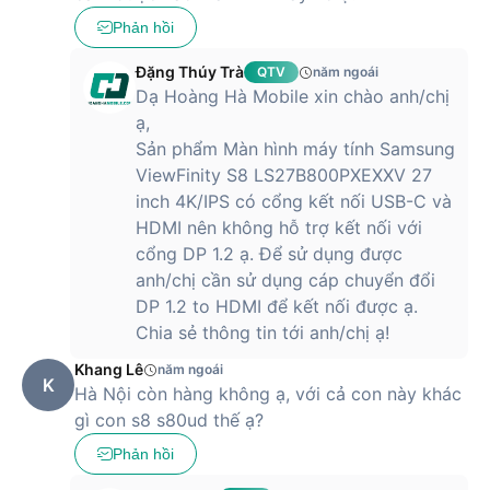
Phản hồi
Đặng Thúy Trà
QTV
năm ngoái
Dạ Hoàng Hà Mobile xin chào anh/chị
ạ,
Sản phẩm Màn hình máy tính Samsung
ViewFinity S8 LS27B800PXEXXV 27
inch 4K/IPS có cổng kết nối USB-C và
HDMI nên không hỗ trợ kết nối với
cổng DP 1.2 ạ. Để sử dụng được
anh/chị cần sử dụng cáp chuyển đổi
DP 1.2 to HDMI để kết nối được ạ.
Chia sẻ thông tin tới anh/chị ạ!
Khang Lê
năm ngoái
K
Hà Nội còn hàng không ạ, với cả con này khác
gì con s8 s80ud thế ạ?
Phản hồi