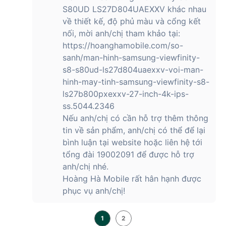
S80UD LS27D804UAEXXV khác nhau
về thiết kế, độ phủ màu và cổng kết
nối, mời anh/chị tham khảo tại:
https://hoanghamobile.com/so-
sanh/man-hinh-samsung-viewfinity-
s8-s80ud-ls27d804uaexxv-voi-man-
hinh-may-tinh-samsung-viewfinity-s8-
ls27b800pxexxv-27-inch-4k-ips-
ss.5044.2346
Nếu anh/chị có cần hỗ trợ thêm thông
tin về sản phẩm, anh/chị có thể để lại
bình luận tại website hoặc liên hệ tới
tổng đài 19002091 để được hỗ trợ
anh/chị nhé.
Hoàng Hà Mobile rất hân hạnh được
phục vụ anh/chị!
1
2