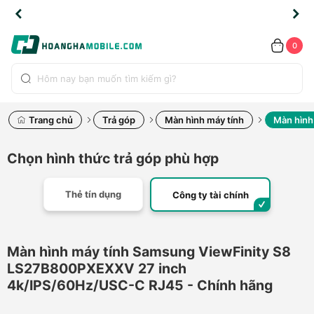
TLINE
TLINE
HẨM
HẨM
cao
cao
cao
LỖI
LỖI
UYỂN
UYỂN
0.2091
0.2091
HÍNH
HÍNH
toàn
toàn
toàn
ĐỔI
ĐỔI
OÀN
OÀN
0
ÃNG
ÃNG
LIỀN
LIỀN
bộ
bộ
bộ
UỐC
UỐC
sản
sản
sản
(*)
(*)
hẩm
hẩm
hẩm
Trang chủ
Trả góp
Màn hình máy tính
Màn hình
Chọn hình thức trả góp phù hợp
Thẻ tín dụng
Công ty tài chính
Màn hình máy tính Samsung ViewFinity S8
LS27B800PXEXXV 27 inch
4k/IPS/60Hz/USC-C RJ45 - Chính hãng