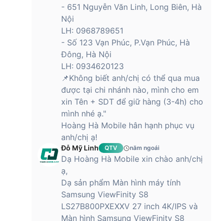
- 651 Nguyễn Văn Linh, Long Biên, Hà
Nội
LH: 0968789651
- Số 123 Vạn Phúc, P.Vạn Phúc, Hà
Đông, Hà Nội
LH: 0934620123
📌Không biết anh/chị có thể qua mua
được tại chi nhánh nào, mình cho em
xin Tên + SDT để giữ hàng (3-4h) cho
mình nhé ạ."
Hoàng Hà Mobile hân hạnh phục vụ
anh/chị ạ!
Đỗ Mỹ Linh
QTV
năm ngoái
Dạ Hoàng Hà Mobile xin chào anh/chị
ạ,
Dạ sản phẩm Màn hình máy tính
Samsung ViewFinity S8
LS27B800PXEXXV 27 inch 4K/IPS và
Màn hình Samsung ViewFinity S8