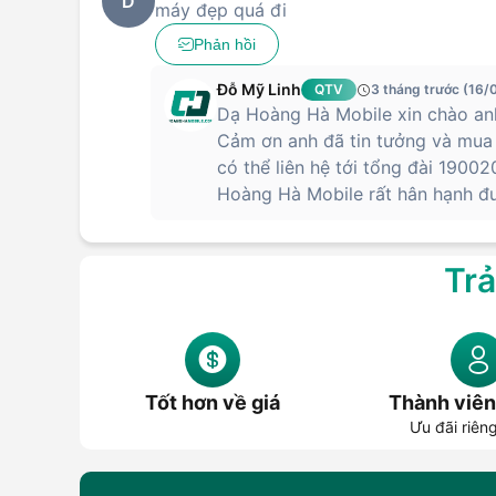
D
máy đẹp quá đi
Phản hồi
Đỗ Mỹ Linh
QTV
3 tháng trước (16/
Dạ Hoàng Hà Mobile xin chào an
Cảm ơn anh đã tin tưởng và mua 
có thể liên hệ tới tổng đài 19002
Hoàng Hà Mobile rất hân hạnh đ
Trả
Tốt hơn về giá
Thành viên
Ưu đãi riên