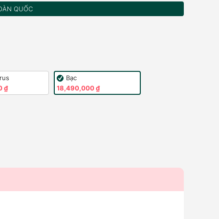
OÀN QUỐC
rus
Bạc
0 ₫
18,490,000 ₫