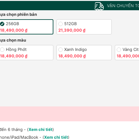
VẬN CHUYỂN T
Lựa chọn phiên bản
256GB
512GB
18,490,000 ₫
21,390,000 ₫
Lựa chọn màu
Hồng Phớt
Xanh Indigo
Vàng Cit
18,490,000 ₫
18,490,000 ₫
18,490,00
đến 6 tháng - (
Xem chi tiết
)
Phone/iPad/MacBook - (
Xem chi tiết
)