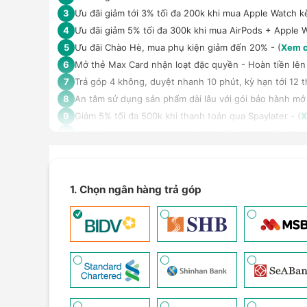
Ưu đãi giảm tới 3% tối đa 200k khi mua Apple Watch 
3
Ưu đãi giảm 5% tối đa 300k khi mua AirPods + Apple 
4
Ưu đãi Chào Hè, mua phụ kiện giảm đến 20% - (
Xem c
5
Mở thẻ Max Card nhận loạt đặc quyền - Hoàn tiền lên 
6
Trả góp 4 không, duyệt nhanh 10 phút, kỳ hạn tới 12 t
7
An tâm sử dụng sản phẩm dài lâu với gói bảo hành mở
8
Giảm 5% tối đa 500k khi thanh toán qua Spaylater - (
X
9
Ưu đãi mua dán màn hình kèm máy Điện thoại/Máy tín
10
Giảm thêm 15% tối đa 1.000.000đ với các sản phẩm Loa
11
TPBank Evo - Giảm đến 500.000đ, trả góp 0%, 0 phí lê
12
Giảm tới 500.000đ khi thanh toán qua Homepaylater -
13
1. Chọn ngân hàng trả góp
Nhận báo giá tốt nhất cho khách hàng doanh nghiệp B
14