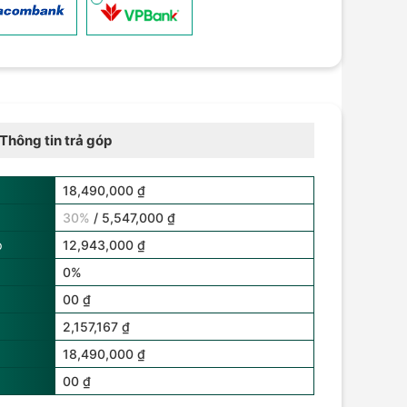
Thông tin trả góp
18,490,000 ₫
30%
/ 5,547,000 ₫
p
12,943,000 ₫
0%
00 ₫
2,157,167 ₫
18,490,000 ₫
00 ₫