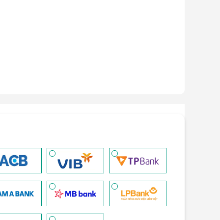
ng hồ thông minh - (
Xem chi tiết
)