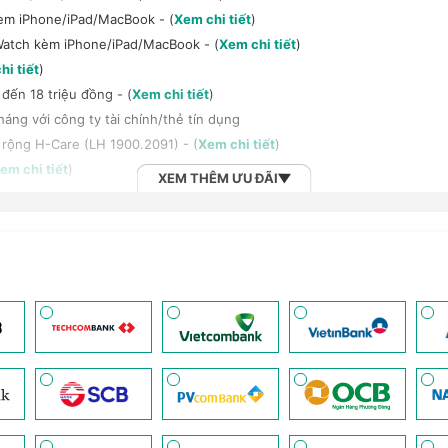
kèm iPhone/iPad/MacBook - (
Xem chi tiết
)
Watch kèm iPhone/iPad/MacBook - (
Xem chi tiết
)
hi tiết
)
đến 18 triệu đồng - (
Xem chi tiết
)
háng với công ty tài chính/thẻ tín dụng
 rộng H-Care (LH 1900.2091) - (
Xem chi tiết
)
em chi tiết
)
XEM THÊM ƯU ĐÃI
h bảng/Laptop/Đồng hồ giảm 10% - (
Xem chi tiết
)
, tai nghe Sony khi mua kèm với các sản phẩm: Laptop/ Điện thoại/ Đồ
n đến 6 tháng - (
Xem chi tiết
)
 (
Xem chi tiết
)
2B khi mua số lượng lớn - (
Xem chi tiết
)