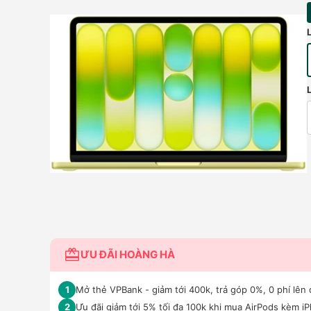
ƯU ĐÃI HOÀNG HÀ
Mở thẻ VPBank - giảm tới 400k, trả góp 0%, 0 phí lên 
1
Ưu đãi giảm tới 5% tối đa 100k khi mua AirPods kèm i
2