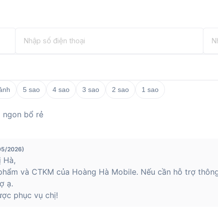
 ảnh
5 sao
4 sao
3 sao
2 sao
1 sao
à ngon bổ rẻ
05/2026)
 Hà,
phẩm và CTKM của Hoàng Hà Mobile. Nếu cần hỗ trợ thông t
ợ ạ.
ợc phục vụ chị!