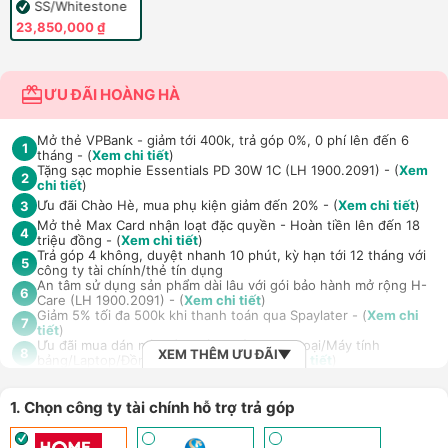
Silver SS/Whitestone
23,850,000 ₫
ƯU ĐÃI HOÀNG HÀ
Mở thẻ VPBank - giảm tới 400k, trả góp 0%, 0 phí lên đến 6
1
tháng - (
Xem chi tiết
)
Tặng sạc mophie Essentials PD 30W 1C (LH 1900.2091) - (
Xem
2
chi tiết
)
Ưu đãi Chào Hè, mua phụ kiện giảm đến 20% - (
Xem chi tiết
)
3
Mở thẻ Max Card nhận loạt đặc quyền - Hoàn tiền lên đến 18
4
triệu đồng - (
Xem chi tiết
)
Trả góp 4 không, duyệt nhanh 10 phút, kỳ hạn tới 12 tháng với
5
công ty tài chính/thẻ tín dụng
An tâm sử dụng sản phẩm dài lâu với gói bảo hành mở rộng H-
6
Care (LH 1900.2091) - (
Xem chi tiết
)
Giảm 5% tối đa 500k khi thanh toán qua Spaylater - (
Xem chi
7
tiết
)
Ưu đãi mua dán màn hình kèm máy Điện thoại/Máy tính
8
XEM THÊM ƯU ĐÃI
bảng/Laptop/Đồng hồ giảm 10% - (
Xem chi tiết
)
Giảm thêm 15% tối đa 1.000.000đ với các sản phẩm Loa, tai nghe
Sony khi mua kèm với các sản phẩm: Laptop/ Điện thoại/ Đồng
9
hồ thông minh - (
Xem chi tiết
)
1. Chọn công ty tài chính hỗ trợ trả góp
TPBank Evo - Giảm đến 500.000đ, trả góp 0%, 0 phí lên đến 6
10
tháng - (
Xem chi tiết
)