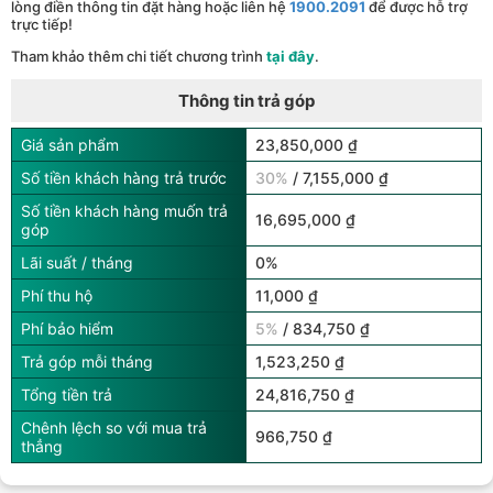
lòng điền thông tin đặt hàng hoặc liên hệ
1900.2091
để được hỗ trợ
trực tiếp!
Tham khảo thêm chi tiết chương trình
tại đây
.
Thông tin trả góp
Giá sản phẩm
23,850,000 ₫
Số tiền khách hàng trả trước
30%
/ 7,155,000 ₫
Số tiền khách hàng muốn trả
16,695,000 ₫
góp
Lãi suất / tháng
0%
Phí thu hộ
11,000 ₫
Phí bảo hiểm
5%
/ 834,750 ₫
Trả góp mỗi tháng
1,523,250 ₫
Tổng tiền trả
24,816,750 ₫
Chênh lệch so với mua trả
966,750 ₫
thẳng