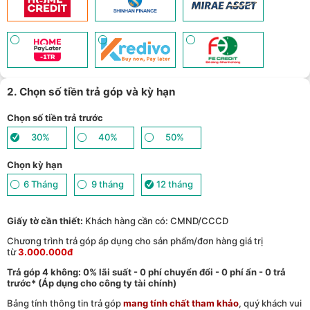
Giảm tới 500.000đ khi thanh toán qua Homepaylater - (
Xem chi
11
tiết
)
Giảm ngay 50.000đ khi mua gói cước di động Mobifone, Vnsky
lên tới 6GB data/ngày - Trải nghiệm 5G chỉ 99k/tháng - (
Xem chi
12
tiết
)
Nhận báo giá tốt nhất cho khách hàng doanh nghiệp B2B khi
13
mua số lượng lớn - (
Xem chi tiết
)
2. Chọn số tiền trả góp và kỳ hạn
Chọn số tiền trả trước
30%
40%
50%
Chọn kỳ hạn
6 Tháng
9 tháng
12 tháng
Giấy tờ cần thiết:
Khách hàng cần có: CMND/CCCD
Chương trình trả góp áp dụng cho sản phẩm/đơn hàng giá trị
từ
3.000.000đ
Trả góp 4 không: 0% lãi suất - 0 phí chuyển đổi - 0 phí ẩn - 0 trả
trước* (Áp dụng cho công ty tài chính)
Bảng tính thông tin trả góp
mang tính chất tham khảo
, quý khách vui