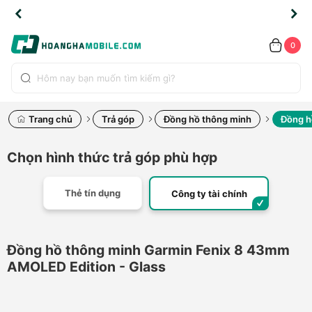
TLINE
TLINE
HẨM
HẨM
cao
cao
cao
LỖI
LỖI
UYỂN
UYỂN
0.2091
0.2091
HÍNH
HÍNH
toàn
toàn
toàn
ĐỔI
ĐỔI
OÀN
OÀN
0
ÃNG
ÃNG
LIỀN
LIỀN
bộ
bộ
bộ
UỐC
UỐC
sản
sản
sản
(*)
(*)
hẩm
hẩm
hẩm
Trang chủ
Trả góp
Đồng hồ thông minh
Đồng h
Chọn hình thức trả góp phù hợp
Thẻ tín dụng
Công ty tài chính
Đồng hồ thông minh Garmin Fenix 8 43mm
AMOLED Edition - Glass