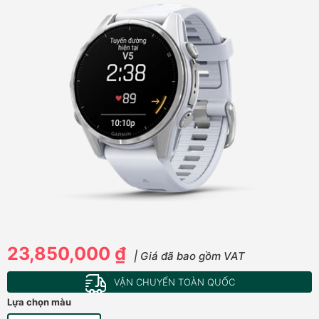
23,850,000 ₫
| Giá đã bao gồm VAT
VẬN CHUYỂN TOÀN QUỐC
Lựa chọn màu