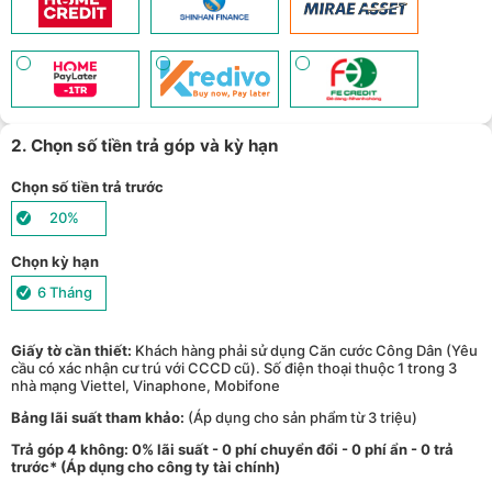
Giảm tới 500.000đ khi thanh toán qua Homepaylater - (
Xem chi
11
tiết
)
Giảm ngay 50.000đ khi mua gói cước di động Mobifone, Vnsky
lên tới 6GB data/ngày - Trải nghiệm 5G chỉ 99k/tháng - (
Xem chi
12
tiết
)
Nhận báo giá tốt nhất cho khách hàng doanh nghiệp B2B khi
13
mua số lượng lớn - (
Xem chi tiết
)
2. Chọn số tiền trả góp và kỳ hạn
Chọn số tiền trả trước
20%
Chọn kỳ hạn
6 Tháng
Giấy tờ cần thiết:
Khách hàng phải sử dụng Căn cước Công Dân (Yêu
cầu có xác nhận cư trú với CCCD cũ). Số điện thoại thuộc 1 trong 3
nhà mạng Viettel, Vinaphone, Mobifone
Bảng lãi suất tham khảo:
(Áp dụng cho sản phẩm từ 3 triệu)
Trả góp 4 không: 0% lãi suất - 0 phí chuyển đổi - 0 phí ẩn - 0 trả
trước* (Áp dụng cho công ty tài chính)