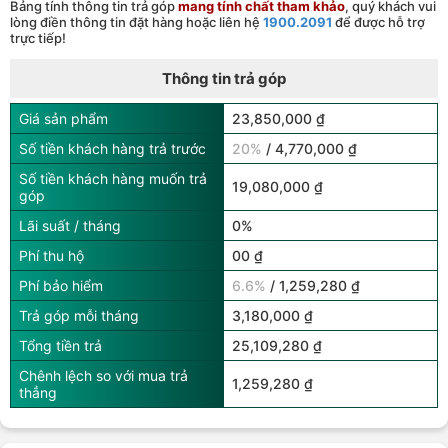
Bảng tính thông tin trả góp
mang tính chất tham khảo
, quý khách vui
lòng điền thông tin đặt hàng hoặc liên hệ
1900.2091
để được hỗ trợ
trực tiếp!
Thông tin trả góp
Giá sản phẩm
23,850,000 ₫
Số tiền khách hàng trả trước
20%
/ 4,770,000 ₫
Số tiền khách hàng muốn trả
19,080,000 ₫
góp
Lãi suất / tháng
0%
Phí thu hộ
00 ₫
Phí bảo hiểm
6.6%
/ 1,259,280 ₫
Trả góp mỗi tháng
3,180,000 ₫
Tổng tiền trả
25,109,280 ₫
Chênh lệch so với mua trả
1,259,280 ₫
thẳng