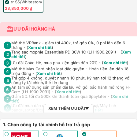
Silver SS/Whitestone
23,850,000 ₫
ƯU ĐÃI HOÀNG HÀ
Mở thẻ VPBank - giảm tới 400k, trả góp 0%, 0 phí lên đến 6
1
tháng - (
Xem chi tiết
)
Tặng sạc mophie Essentials PD 30W 1C (LH 1900.2091) - (
Xem
2
chi tiết
)
Ưu đãi Chào Hè, mua phụ kiện giảm đến 20% - (
Xem chi tiết
)
3
Mở thẻ Max Card nhận loạt đặc quyền - Hoàn tiền lên đến 18
4
triệu đồng - (
Xem chi tiết
)
Trả góp 4 không, duyệt nhanh 10 phút, kỳ hạn tới 12 tháng với
5
công ty tài chính/thẻ tín dụng
An tâm sử dụng sản phẩm dài lâu với gói bảo hành mở rộng H-
6
Care (LH 1900.2091) - (
Xem chi tiết
)
Giảm 5% tối đa 500k khi thanh toán qua Spaylater - (
Xem chi
7
tiết
)
Ưu đãi mua dán màn hình kèm máy Điện thoại/Máy tính
8
XEM THÊM ƯU ĐÃI
bảng/Laptop/Đồng hồ giảm 10% - (
Xem chi tiết
)
Giảm thêm 15% tối đa 1.000.000đ với các sản phẩm Loa, tai nghe
Sony khi mua kèm với các sản phẩm: Laptop/ Điện thoại/ Đồng
9
hồ thông minh - (
Xem chi tiết
)
1. Chọn công ty tài chính hỗ trợ trả góp
TPBank Evo - Giảm đến 500.000đ, trả góp 0%, 0 phí lên đến 6
10
tháng - (
Xem chi tiết
)