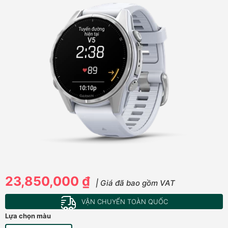
23,850,000 ₫
| Giá đã bao gồm VAT
VẬN CHUYỂN TOÀN QUỐC
Lựa chọn màu