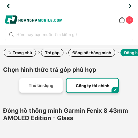
TLINE
TLINE
HẨM
HẨM
cao
cao
cao
LỖI
LỖI
UYỂN
UYỂN
0.2091
0.2091
HÍNH
HÍNH
toàn
toàn
toàn
ĐỔI
ĐỔI
OÀN
OÀN
0
ÃNG
ÃNG
LIỀN
LIỀN
bộ
bộ
bộ
UỐC
UỐC
sản
sản
sản
(*)
(*)
hẩm
hẩm
hẩm
Trang chủ
Trả góp
Đồng hồ thông minh
Đồng h
Chọn hình thức trả góp phù hợp
Thẻ tín dụng
Công ty tài chính
Đồng hồ thông minh Garmin Fenix 8 43mm
AMOLED Edition - Glass