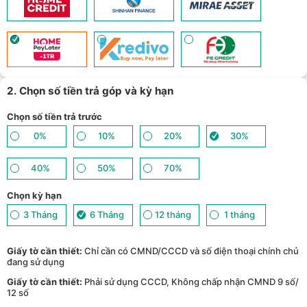
Giảm tới 500.000đ khi thanh toán qua Homepaylater - (
Xem chi
11
tiết
)
Giảm ngay 50.000đ khi mua gói cước di động Mobifone, Vnsky
lên tới 6GB data/ngày - Trải nghiệm 5G chỉ 99k/tháng - (
Xem chi
12
tiết
)
Nhận báo giá tốt nhất cho khách hàng doanh nghiệp B2B khi
13
mua số lượng lớn - (
Xem chi tiết
)
2. Chọn số tiền trả góp và kỳ hạn
Chọn số tiền trả trước
0%
10%
20%
30%
40%
50%
70%
Chọn kỳ hạn
3 Tháng
6 Tháng
12 tháng
1 tháng
Giấy tờ cần thiết:
Chỉ cần có CMND/CCCD và số điện thoại chính chủ
đang sử dụng
Giấy tờ cần thiết:
Phải sử dụng CCCD, Không chấp nhận CMND 9 số/
12 số