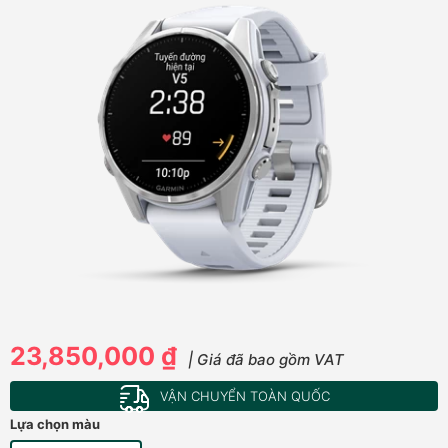
23,850,000 ₫
| Giá đã bao gồm VAT
VẬN CHUYỂN TOÀN QUỐC
Lựa chọn màu