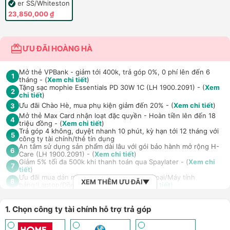
Silver SS/Whitestone
23,850,000 ₫
ƯU ĐÃI HOÀNG HÀ
Mở thẻ VPBank - giảm tới 400k, trả góp 0%, 0 phí lên đến 6
1
tháng - (
Xem chi tiết
)
Tặng sạc mophie Essentials PD 30W 1C (LH 1900.2091) - (
Xem
2
chi tiết
)
Ưu đãi Chào Hè, mua phụ kiện giảm đến 20% - (
Xem chi tiết
)
3
Mở thẻ Max Card nhận loạt đặc quyền - Hoàn tiền lên đến 18
4
triệu đồng - (
Xem chi tiết
)
Trả góp 4 không, duyệt nhanh 10 phút, kỳ hạn tới 12 tháng với
5
công ty tài chính/thẻ tín dụng
An tâm sử dụng sản phẩm dài lâu với gói bảo hành mở rộng H-
6
Care (LH 1900.2091) - (
Xem chi tiết
)
Giảm 5% tối đa 500k khi thanh toán qua Spaylater - (
Xem chi
7
tiết
)
Ưu đãi mua dán màn hình kèm máy Điện thoại/Máy tính
8
XEM THÊM ƯU ĐÃI
bảng/Laptop/Đồng hồ giảm 10% - (
Xem chi tiết
)
Giảm thêm 15% tối đa 1.000.000đ với các sản phẩm Loa, tai nghe
Sony khi mua kèm với các sản phẩm: Laptop/ Điện thoại/ Đồng
9
hồ thông minh - (
Xem chi tiết
)
1. Chọn công ty tài chính hỗ trợ trả góp
TPBank Evo - Giảm đến 500.000đ, trả góp 0%, 0 phí lên đến 6
10
tháng - (
Xem chi tiết
)