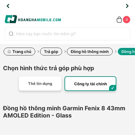
TLINE
TLINE
HẨM
HẨM
cao
cao
cao
LỖI
LỖI
UYỂN
UYỂN
0.2091
0.2091
HÍNH
HÍNH
toàn
toàn
toàn
ĐỔI
ĐỔI
OÀN
OÀN
0
ÃNG
ÃNG
LIỀN
LIỀN
bộ
bộ
bộ
UỐC
UỐC
sản
sản
sản
(*)
(*)
hẩm
hẩm
hẩm
Trang chủ
Trả góp
Đồng hồ thông minh
Đồng h
Chọn hình thức trả góp phù hợp
Thẻ tín dụng
Công ty tài chính
Đồng hồ thông minh Garmin Fenix 8 43mm
AMOLED Edition - Glass