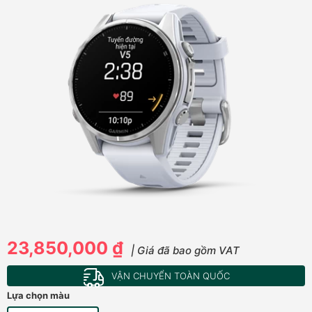
23,850,000 ₫
| Giá đã bao gồm VAT
VẬN CHUYỂN TOÀN QUỐC
Lựa chọn màu