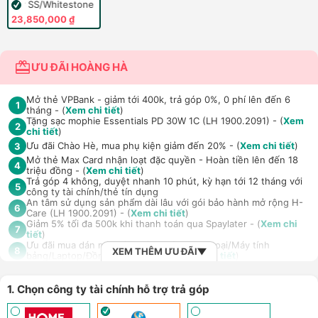
Silver SS/Whitestone
23,850,000 ₫
ƯU ĐÃI HOÀNG HÀ
Mở thẻ VPBank - giảm tới 400k, trả góp 0%, 0 phí lên đến 6
1
tháng - (
Xem chi tiết
)
Tặng sạc mophie Essentials PD 30W 1C (LH 1900.2091) - (
Xem
2
chi tiết
)
Ưu đãi Chào Hè, mua phụ kiện giảm đến 20% - (
Xem chi tiết
)
3
Mở thẻ Max Card nhận loạt đặc quyền - Hoàn tiền lên đến 18
4
triệu đồng - (
Xem chi tiết
)
Trả góp 4 không, duyệt nhanh 10 phút, kỳ hạn tới 12 tháng với
5
công ty tài chính/thẻ tín dụng
An tâm sử dụng sản phẩm dài lâu với gói bảo hành mở rộng H-
6
Care (LH 1900.2091) - (
Xem chi tiết
)
Giảm 5% tối đa 500k khi thanh toán qua Spaylater - (
Xem chi
7
tiết
)
Ưu đãi mua dán màn hình kèm máy Điện thoại/Máy tính
8
XEM THÊM ƯU ĐÃI
bảng/Laptop/Đồng hồ giảm 10% - (
Xem chi tiết
)
Giảm thêm 15% tối đa 1.000.000đ với các sản phẩm Loa, tai nghe
Sony khi mua kèm với các sản phẩm: Laptop/ Điện thoại/ Đồng
9
hồ thông minh - (
Xem chi tiết
)
1. Chọn công ty tài chính hỗ trợ trả góp
TPBank Evo - Giảm đến 500.000đ, trả góp 0%, 0 phí lên đến 6
10
tháng - (
Xem chi tiết
)