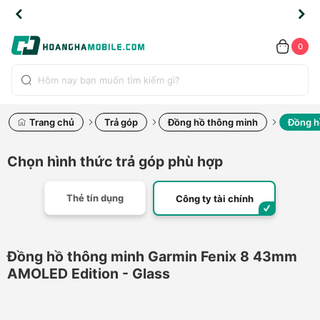
TLINE
TLINE
HẨM
HẨM
cao
cao
cao
LỖI
LỖI
UYỂN
UYỂN
0.2091
0.2091
HÍNH
HÍNH
toàn
toàn
toàn
ĐỔI
ĐỔI
OÀN
OÀN
0
ÃNG
ÃNG
LIỀN
LIỀN
bộ
bộ
bộ
UỐC
UỐC
sản
sản
sản
(*)
(*)
hẩm
hẩm
hẩm
Trang chủ
Trả góp
Đồng hồ thông minh
Đồng h
Chọn hình thức trả góp phù hợp
Thẻ tín dụng
Công ty tài chính
Đồng hồ thông minh Garmin Fenix 8 43mm
AMOLED Edition - Glass