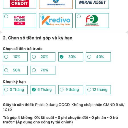
Giảm tới 500.000đ khi thanh toán qua Homepaylater - (
Xem chi
11
tiết
)
Giảm ngay 50.000đ khi mua gói cước di động Mobifone, Vnsky
lên tới 6GB data/ngày - Trải nghiệm 5G chỉ 99k/tháng - (
Xem chi
12
tiết
)
Nhận báo giá tốt nhất cho khách hàng doanh nghiệp B2B khi
13
mua số lượng lớn - (
Xem chi tiết
)
2. Chọn số tiền trả góp và kỳ hạn
Chọn số tiền trả trước
10%
20%
30%
40%
50%
70%
Chọn kỳ hạn
3 Tháng
6 Tháng
9 tháng
12 tháng
Giấy tờ cần thiết:
Phải sử dụng CCCD, Không chấp nhận CMND 9 số/
12 số
Trả góp 4 không: 0% lãi suất - 0 phí chuyển đổi - 0 phí ẩn - 0 trả
trước* (Áp dụng cho công ty tài chính)