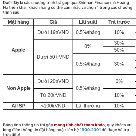
Dưới đây là các chương trình trả góp qua Shinhan Finance mà Hoàng
Hà triển khai, khách hàng có thể cân nhắc và chọn 1 trong các chương
trình sau:
Mặt hàng
Giá
Lãi suất
Trả trước
Dưới 19trVND
0.5%/tháng
10%
30%
0%
Apple
50%
Dưới 50 trVND
0.5%/tháng
30%
Dưới 20trVND
0%
Non Apple
0.5%/tháng
Từ 20trVND
10%
All SP
<100trVND
Lãi thường
10%
Bảng tính thông tin trả góp
mang tính chất tham khảo
, quý khách vui
lòng điền thông tin đặt hàng hoặc liên hệ
1900.2091
để được hỗ trợ
trực tiếp!