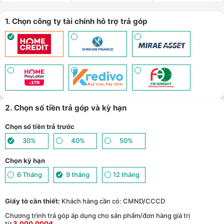
Nhận báo giá tốt nhất cho khách hàng doanh nghiệp B2B khi
8
mua số lượng lớn - (
Xem chi tiết
)
1. Chọn công ty tài chính hỗ trợ trả góp
2. Chọn số tiền trả góp và kỳ hạn
Chọn số tiền trả trước
30%
40%
50%
Chọn kỳ hạn
6 Tháng
9 tháng
12 tháng
Giấy tờ cần thiết:
Khách hàng cần có: CMND/CCCD
Chương trình trả góp áp dụng cho sản phẩm/đơn hàng giá trị
từ
3.000.000đ