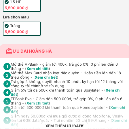
1.5 HP
5,590,000 ₫
Lựa chọn màu
Trắng
5,590,000 ₫
ƯU ĐÃI HOÀNG HÀ
Mở thẻ VPBank - giảm tới 400k, trả góp 0%, 0 phí lên đến 6
1
tháng - (
Xem chi tiết
)
Mở thẻ Max Card nhận loạt đặc quyền - Hoàn tiền lên đến 18
2
triệu đồng - (
Xem chi tiết
)
Trả góp 4 không, duyệt nhanh 10 phút, kỳ hạn tới 12 tháng với
3
công ty tài chính/thẻ tín dụng
Giảm 5% tối đa 500k khi thanh toán qua Spaylater - (
Xem chi
4
tiết
)
TPBank Evo - Giảm đến 500.000đ, trả góp 0%, 0 phí lên đến 6
5
tháng - (
Xem chi tiết
)
Giảm tới 500.000đ khi thanh toán qua Homepaylater - (
Xem chi
6
tiết
)
Giảm ngay 50.000đ khi mua gói cước di động Mobifone, Vnsky
lên tới 6GB data/ngày - Trải nghiệm 5G chỉ 99k/tháng - (
Xem chi
7
tiết
)
XEM THÊM ƯU ĐÃI