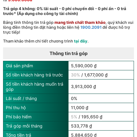
Trả góp 4 không: 0% lãi suất - 0 phí chuyển đổi - 0 phí ẩn - 0 trả
trước* (Áp dụng cho công ty tài chính)
Bảng tính thông tin trả góp
mang tính chất tham khảo
, quý khách vui
lòng điền thông tin đặt hàng hoặc liên hệ
1900.2091
để được hỗ trợ
trực tiếp!
Tham khảo thêm chi tiết chương trình
tại đây
.
Thông tin trả góp
Giá sản phẩm
5,590,000 ₫
Số tiền khách hàng trả trước
30%
/ 1,677,000 ₫
Số tiền khách hàng muốn trả
3,913,000 ₫
góp
Lãi suất / tháng
0%
Phí thu hộ
11,000 ₫
Phí bảo hiểm
5%
/ 195,650 ₫
Trả góp mỗi tháng
533,778 ₫
Tổng tiền trả
5,884,650 ₫