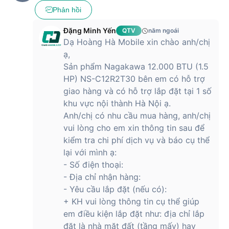
Phản hồi
Đặng Minh Yến
QTV
năm ngoái
Dạ Hoàng Hà Mobile xin chào anh/chị
ạ,
Sản phẩm Nagakawa 12.000 BTU (1.5
HP) NS-C12R2T30 bên em có hỗ trợ
giao hàng và có hỗ trợ lắp đặt tại 1 số
khu vực nội thành Hà Nội ạ.
Anh/chị có nhu cầu mua hàng, anh/chị
vui lòng cho em xin thông tin sau để
kiểm tra chi phí dịch vụ và báo cụ thể
lại với mình ạ:
- Số điện thoại:
- Địa chỉ nhận hàng:
- Yêu cầu lắp đặt (nếu có):
+ KH vui lòng thông tin cụ thể giúp
em điều kiện lắp đặt như: địa chỉ lắp
đặt là nhà mặt đất (tầng mấy) hay