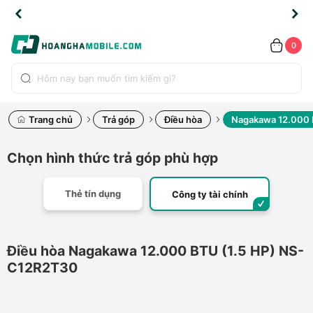
TLINE
TLINE
HẨM
HẨM
cao
cao
cao
LỖI
LỖI
UYỂN
UYỂN
0.2091
0.2091
HÍNH
HÍNH
toàn
toàn
toàn
ĐỔI
ĐỔI
OÀN
OÀN
0
ÃNG
ÃNG
LIỀN
LIỀN
bộ
bộ
bộ
UỐC
UỐC
sản
sản
sản
(*)
(*)
hẩm
hẩm
hẩm
Trang chủ
Trả góp
Điều hòa
Nagakawa 12.000 
Chọn hình thức trả góp phù hợp
Thẻ tín dụng
Công ty tài chính
Điều hòa Nagakawa 12.000 BTU (1.5 HP) NS-
C12R2T30