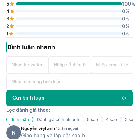
5
100%
4
0%
3
0%
2
0%
1
0%
Bình luận nhanh
Gửi bình luận
Lọc đánh giá theo:
Bình luận
Đánh giá có hình ảnh
5 sao
4 sao
3 sao
Nguyễn việt anh
năm ngoái
N
Giao hàng và lắp đặt sao b