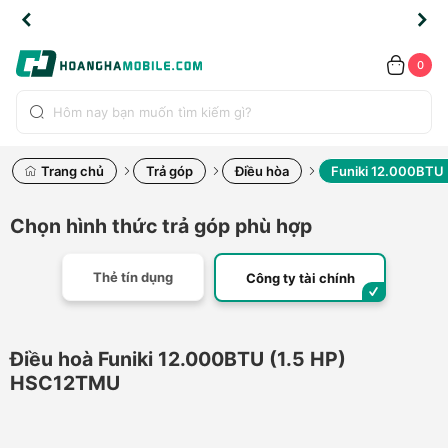
TLINE
TLINE
HẨM
HẨM
cao
cao
cao
LỖI
LỖI
UYỂN
UYỂN
0.2091
0.2091
HÍNH
HÍNH
toàn
toàn
toàn
ĐỔI
ĐỔI
OÀN
OÀN
0
ÃNG
ÃNG
LIỀN
LIỀN
bộ
bộ
bộ
UỐC
UỐC
sản
sản
sản
(*)
(*)
hẩm
hẩm
hẩm
Trang chủ
Trả góp
Điều hòa
Funiki 12.000BTU
Chọn hình thức trả góp phù hợp
Thẻ tín dụng
Công ty tài chính
Điều hoà Funiki 12.000BTU (1.5 HP)
HSC12TMU