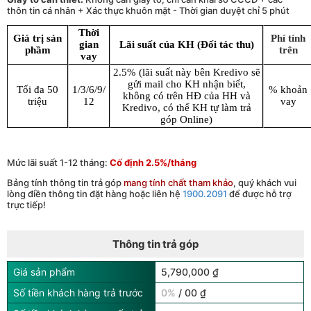
thôn tin cá nhân + Xác thực khuôn mặt - Thời gian duyệt chỉ 5 phút
Thời
Giá trị sản
Phí tính
gian
Lãi suất của KH (Đối tác thu)
phầm
trên
vay
2.5% (lãi suất này bên Kredivo sẽ
gửi mail cho KH nhận biết,
Tối đa 50
1/3/6/9/
% khoản
không có trên HĐ của HH và
triệu
12
vay
Kredivo, có thể KH tự làm trả
góp Online)
Mức lãi suất 1-12 tháng:
Cố định 2.5%/tháng
Bảng tính thông tin trả góp
mang tính chất tham khảo
, quý khách vui
lòng điền thông tin đặt hàng hoặc liên hệ
1900.2091
để được hỗ trợ
trực tiếp!
Thông tin trả góp
Giá sản phẩm
5,790,000 ₫
Số tiền khách hàng trả trước
0%
/ 00 ₫