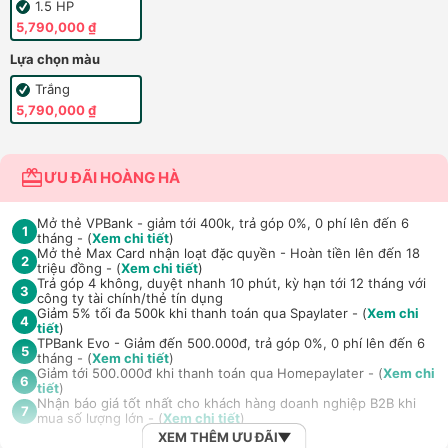
1.5 HP
5,790,000 ₫
Lựa chọn màu
Trắng
5,790,000 ₫
ƯU ĐÃI HOÀNG HÀ
Mở thẻ VPBank - giảm tới 400k, trả góp 0%, 0 phí lên đến 6
1
tháng - (
Xem chi tiết
)
Mở thẻ Max Card nhận loạt đặc quyền - Hoàn tiền lên đến 18
2
triệu đồng - (
Xem chi tiết
)
Trả góp 4 không, duyệt nhanh 10 phút, kỳ hạn tới 12 tháng với
3
công ty tài chính/thẻ tín dụng
Giảm 5% tối đa 500k khi thanh toán qua Spaylater - (
Xem chi
4
tiết
)
TPBank Evo - Giảm đến 500.000đ, trả góp 0%, 0 phí lên đến 6
5
tháng - (
Xem chi tiết
)
Giảm tới 500.000đ khi thanh toán qua Homepaylater - (
Xem chi
6
tiết
)
Nhận báo giá tốt nhất cho khách hàng doanh nghiệp B2B khi
7
mua số lượng lớn - (
Xem chi tiết
)
XEM THÊM ƯU ĐÃI