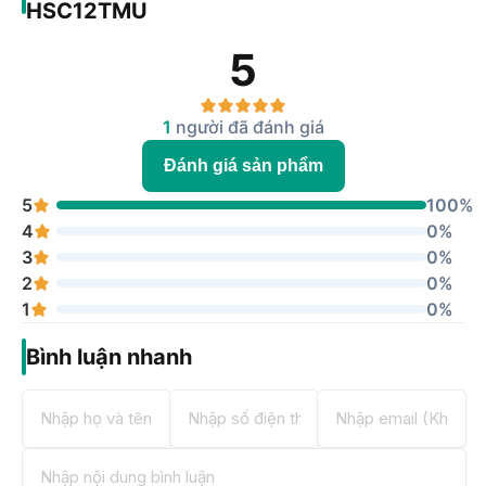
HSC12TMU
5
1
người đã đánh giá
Đánh giá sản phẩm
5
100%
4
0%
3
0%
2
0%
1
0%
Bình luận nhanh