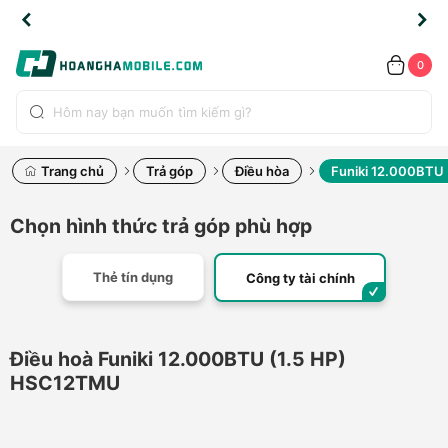
TLINE
TLINE
HẨM
HẨM
cao
cao
cao
LỖI
LỖI
UYỂN
UYỂN
0.2091
0.2091
HÍNH
HÍNH
toàn
toàn
toàn
ĐỔI
ĐỔI
OÀN
OÀN
0
ÃNG
ÃNG
LIỀN
LIỀN
bộ
bộ
bộ
UỐC
UỐC
sản
sản
sản
(*)
(*)
hẩm
hẩm
hẩm
Trang chủ
Trả góp
Điều hòa
Funiki 12.000BTU
Chọn hình thức trả góp phù hợp
Thẻ tín dụng
Công ty tài chính
Điều hoà Funiki 12.000BTU (1.5 HP)
HSC12TMU