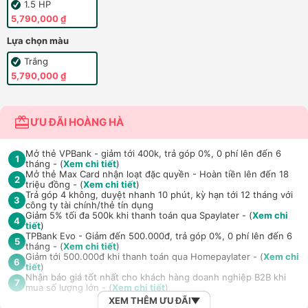
1.5 HP
5,790,000 ₫
Lựa chọn màu
Trắng
5,790,000 ₫
ƯU ĐÃI HOÀNG HÀ
Mở thẻ VPBank - giảm tới 400k, trả góp 0%, 0 phí lên đến 6
1
tháng - (
Xem chi tiết
)
Mở thẻ Max Card nhận loạt đặc quyền - Hoàn tiền lên đến 18
2
triệu đồng - (
Xem chi tiết
)
Trả góp 4 không, duyệt nhanh 10 phút, kỳ hạn tới 12 tháng với
3
công ty tài chính/thẻ tín dụng
Giảm 5% tối đa 500k khi thanh toán qua Spaylater - (
Xem chi
4
tiết
)
TPBank Evo - Giảm đến 500.000đ, trả góp 0%, 0 phí lên đến 6
5
tháng - (
Xem chi tiết
)
Giảm tới 500.000đ khi thanh toán qua Homepaylater - (
Xem chi
6
tiết
)
Nhận báo giá tốt nhất cho khách hàng doanh nghiệp B2B khi
7
mua số lượng lớn - (
Xem chi tiết
)
XEM THÊM ƯU ĐÃI