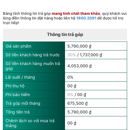
Bảng tính thông tin trả góp
mang tính chất tham khảo
, quý khách vui
lòng điền thông tin đặt hàng hoặc liên hệ
1900.2091
để được hỗ trợ
trực tiếp!
Thông tin trả góp
Giá sản phẩm
5,790,000 ₫
Số tiền khách hàng trả trước
30%
/ 1,737,000 ₫
Số tiền khách hàng muốn trả
4,053,000 ₫
góp
Lãi suất / tháng
0%
Phí thu hộ
00 ₫
Phí bảo hiểm
0%
/ 00 ₫
Trả góp mỗi tháng
675,500 ₫
Tổng tiền trả
5,790,000 ₫
Chênh lệch so với mua trả
00 ₫
thẳng