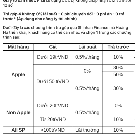
Giấy tờ cần thiết:
Phải sử dụng CCCD, Không chấp nhận CMND 9 số/
12 số
Trả góp 4 không: 0% lãi suất - 0 phí chuyển đổi - 0 phí ẩn - 0 trả
trước* (Áp dụng cho công ty tài chính)
Dưới đây là các chương trình trả góp qua Shinhan Finance mà Hoàng
Hà triển khai, khách hàng có thể cân nhắc và chọn 1 trong các chương
trình sau:
Mặt hàng
Giá
Lãi suất
Trả trước
Dưới 19trVND
0.5%/tháng
10%
30%
0%
Apple
50%
Dưới 50 trVND
0.5%/tháng
30%
Dưới 20trVND
0%
Non Apple
0.5%/tháng
Từ 20trVND
10%
All SP
<100trVND
Lãi thường
10%