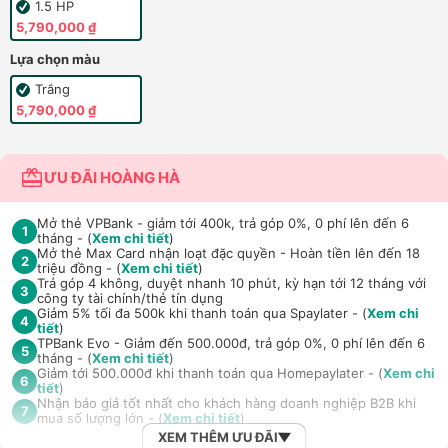
1.5 HP
5,790,000 ₫
Lựa chọn màu
Trắng
5,790,000 ₫
ƯU ĐÃI HOÀNG HÀ
Mở thẻ VPBank - giảm tới 400k, trả góp 0%, 0 phí lên đến 6
1
tháng - (
Xem chi tiết
)
Mở thẻ Max Card nhận loạt đặc quyền - Hoàn tiền lên đến 18
2
triệu đồng - (
Xem chi tiết
)
Trả góp 4 không, duyệt nhanh 10 phút, kỳ hạn tới 12 tháng với
3
công ty tài chính/thẻ tín dụng
Giảm 5% tối đa 500k khi thanh toán qua Spaylater - (
Xem chi
4
tiết
)
TPBank Evo - Giảm đến 500.000đ, trả góp 0%, 0 phí lên đến 6
5
tháng - (
Xem chi tiết
)
Giảm tới 500.000đ khi thanh toán qua Homepaylater - (
Xem chi
6
tiết
)
Nhận báo giá tốt nhất cho khách hàng doanh nghiệp B2B khi
7
mua số lượng lớn - (
Xem chi tiết
)
XEM THÊM ƯU ĐÃI