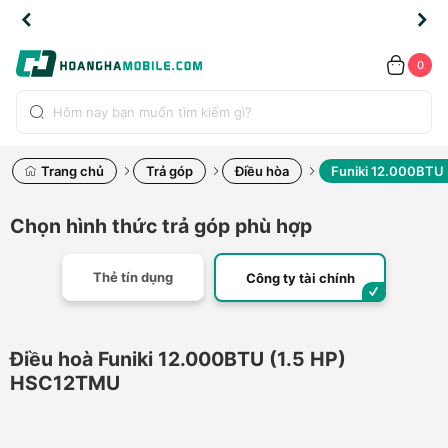
TLINE
TLINE
HẨM
HẨM
cao
cao
cao
LỖI
LỖI
UYỂN
UYỂN
0.2091
0.2091
HÍNH
HÍNH
toàn
toàn
toàn
ĐỔI
ĐỔI
OÀN
OÀN
0
ÃNG
ÃNG
LIỀN
LIỀN
bộ
bộ
bộ
UỐC
UỐC
sản
sản
sản
(*)
(*)
hẩm
hẩm
hẩm
Trang chủ
Trả góp
Điều hòa
Funiki 12.000BTU
Chọn hình thức trả góp phù hợp
Thẻ tín dụng
Công ty tài chính
Điều hoà Funiki 12.000BTU (1.5 HP)
HSC12TMU