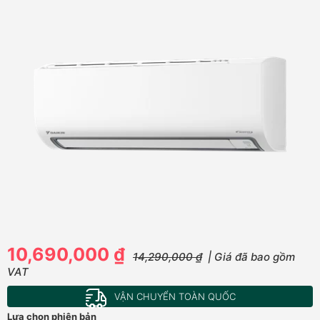
10,690,000 ₫
14,290,000 ₫
| Giá đã bao gồm
VAT
VẬN CHUYỂN TOÀN QUỐC
Lựa chọn phiên bản