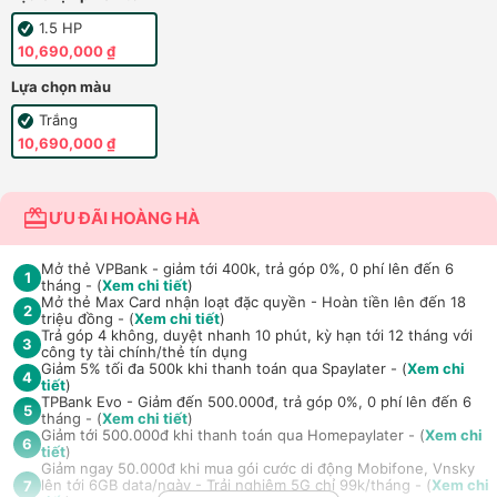
1.5 HP
10,690,000 ₫
Lựa chọn màu
Trắng
10,690,000 ₫
ƯU ĐÃI HOÀNG HÀ
Mở thẻ VPBank - giảm tới 400k, trả góp 0%, 0 phí lên đến 6
1
tháng - (
Xem chi tiết
)
Mở thẻ Max Card nhận loạt đặc quyền - Hoàn tiền lên đến 18
2
triệu đồng - (
Xem chi tiết
)
Trả góp 4 không, duyệt nhanh 10 phút, kỳ hạn tới 12 tháng với
3
công ty tài chính/thẻ tín dụng
Giảm 5% tối đa 500k khi thanh toán qua Spaylater - (
Xem chi
4
tiết
)
TPBank Evo - Giảm đến 500.000đ, trả góp 0%, 0 phí lên đến 6
5
tháng - (
Xem chi tiết
)
Giảm tới 500.000đ khi thanh toán qua Homepaylater - (
Xem chi
6
tiết
)
Giảm ngay 50.000đ khi mua gói cước di động Mobifone, Vnsky
lên tới 6GB data/ngày - Trải nghiệm 5G chỉ 99k/tháng - (
Xem chi
7