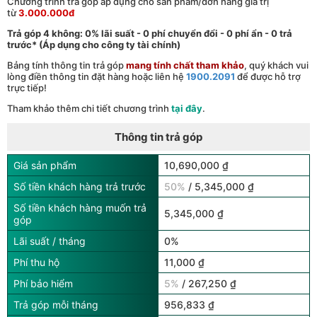
Chương trình trả góp áp dụng cho sản phẩm/đơn hàng giá trị
từ
3.000.000đ
Trả góp 4 không: 0% lãi suất - 0 phí chuyển đổi - 0 phí ẩn - 0 trả
trước* (Áp dụng cho công ty tài chính)
Bảng tính thông tin trả góp
mang tính chất tham khảo
, quý khách vui
lòng điền thông tin đặt hàng hoặc liên hệ
1900.2091
để được hỗ trợ
trực tiếp!
Tham khảo thêm chi tiết chương trình
tại đây
.
Thông tin trả góp
Giá sản phẩm
10,690,000 ₫
Số tiền khách hàng trả trước
50%
/ 5,345,000 ₫
Số tiền khách hàng muốn trả
5,345,000 ₫
góp
Lãi suất / tháng
0%
Phí thu hộ
11,000 ₫
Phí bảo hiểm
5%
/ 267,250 ₫
Trả góp mỗi tháng
956,833 ₫