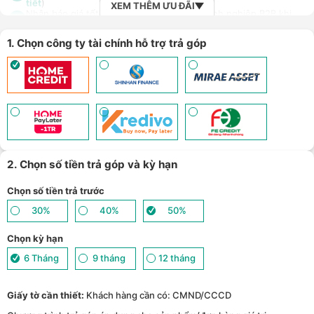
tiết
)
XEM THÊM ƯU ĐÃI
Nhận báo giá tốt nhất cho khách hàng doanh nghiệp B2B khi
8
mua số lượng lớn - (
Xem chi tiết
)
1. Chọn công ty tài chính hỗ trợ trả góp
2. Chọn số tiền trả góp và kỳ hạn
Chọn số tiền trả trước
30%
40%
50%
Chọn kỳ hạn
6 Tháng
9 tháng
12 tháng
Giấy tờ cần thiết:
Khách hàng cần có: CMND/CCCD