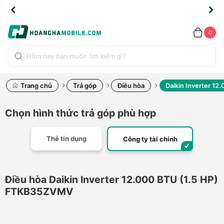
TLINE
TLINE
HẨM
HẨM
cao
cao
cao
LỖI
LỖI
UYỂN
UYỂN
0.2091
0.2091
HÍNH
HÍNH
toàn
toàn
toàn
ĐỔI
ĐỔI
OÀN
OÀN
0
ÃNG
ÃNG
LIỀN
LIỀN
bộ
bộ
bộ
UỐC
UỐC
sản
sản
sản
(*)
(*)
hẩm
hẩm
hẩm
Trang chủ
Trả góp
Điều hòa
Daikin Inverter 1
Chọn hình thức trả góp phù hợp
Thẻ tín dụng
Công ty tài chính
Điều hòa Daikin Inverter 12.000 BTU (1.5 HP)
FTKB35ZVMV