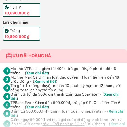
1.5 HP
10,690,000 ₫
Lựa chọn màu
Trắng
10,690,000 ₫
ƯU ĐÃI HOÀNG HÀ
Mở thẻ VPBank - giảm tới 400k, trả góp 0%, 0 phí lên đến 6
1
tháng - (
Xem chi tiết
)
Mở thẻ Max Card nhận loạt đặc quyền - Hoàn tiền lên đến 18
2
triệu đồng - (
Xem chi tiết
)
Trả góp 4 không, duyệt nhanh 10 phút, kỳ hạn tới 12 tháng với
3
công ty tài chính/thẻ tín dụng
Giảm 5% tối đa 500k khi thanh toán qua Spaylater - (
Xem chi
4
tiết
)
TPBank Evo - Giảm đến 500.000đ, trả góp 0%, 0 phí lên đến 6
5
tháng - (
Xem chi tiết
)
Giảm tới 500.000đ khi thanh toán qua Homepaylater - (
Xem chi
6
tiết
)
Giảm ngay 50.000đ khi mua gói cước di động Mobifone, Vnsky
lên tới 6GB data/ngày - Trải nghiệm 5G chỉ 99k/tháng - (
Xem chi
7