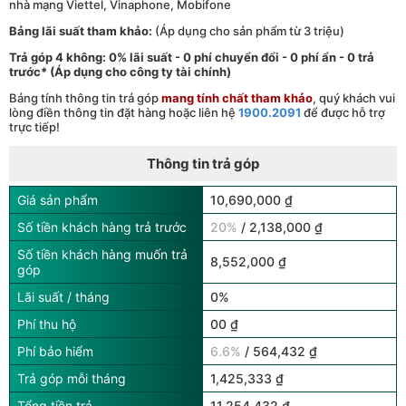
nhà mạng Viettel, Vinaphone, Mobifone
Bảng lãi suất tham khảo:
(Áp dụng cho sản phẩm từ 3 triệu)
Trả góp 4 không: 0% lãi suất - 0 phí chuyển đổi - 0 phí ẩn - 0 trả
trước* (Áp dụng cho công ty tài chính)
Bảng tính thông tin trả góp
mang tính chất tham khảo
, quý khách vui
lòng điền thông tin đặt hàng hoặc liên hệ
1900.2091
để được hỗ trợ
trực tiếp!
Thông tin trả góp
Giá sản phẩm
10,690,000 ₫
Số tiền khách hàng trả trước
20%
/ 2,138,000 ₫
Số tiền khách hàng muốn trả
8,552,000 ₫
góp
Lãi suất / tháng
0%
Phí thu hộ
00 ₫
Phí bảo hiểm
6.6%
/ 564,432 ₫
Trả góp mỗi tháng
1,425,333 ₫
Tổng tiền trả
11,254,432 ₫