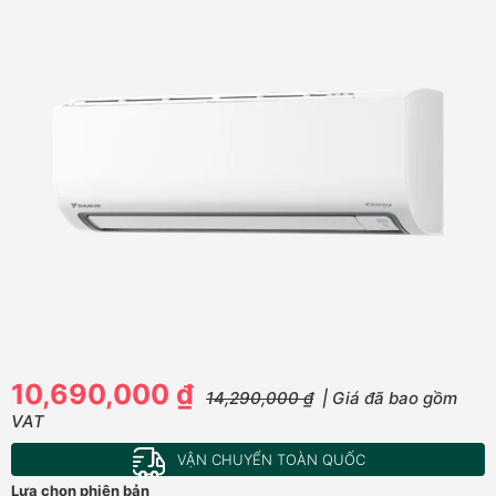
10,690,000 ₫
14,290,000 ₫
| Giá đã bao gồm
VAT
VẬN CHUYỂN TOÀN QUỐC
Lựa chọn phiên bản