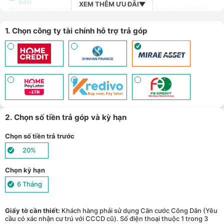
tiết
)
XEM THÊM ƯU ĐÃI
Nhận báo giá tốt nhất cho khách hàng doanh nghiệp B2B khi
8
mua số lượng lớn - (
Xem chi tiết
)
1. Chọn công ty tài chính hỗ trợ trả góp
2. Chọn số tiền trả góp và kỳ hạn
Chọn số tiền trả trước
20%
Chọn kỳ hạn
6 Tháng
Giấy tờ cần thiết:
Khách hàng phải sử dụng Căn cước Công Dân (Yêu
cầu có xác nhận cư trú với CCCD cũ). Số điện thoại thuộc 1 trong 3