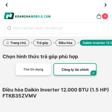
TLINE
TLINE
HẨM
HẨM
cao
cao
cao
LỖI
LỖI
UYỂN
UYỂN
0.2091
0.2091
HÍNH
HÍNH
toàn
toàn
toàn
ĐỔI
ĐỔI
OÀN
OÀN
0
ÃNG
ÃNG
LIỀN
LIỀN
bộ
bộ
bộ
UỐC
UỐC
sản
sản
sản
(*)
(*)
hẩm
hẩm
hẩm
Trang chủ
Trả góp
Điều hòa
Daikin Inverter 1
Chọn hình thức trả góp phù hợp
Thẻ tín dụng
Công ty tài chính
Điều hòa Daikin Inverter 12.000 BTU (1.5 HP)
FTKB35ZVMV