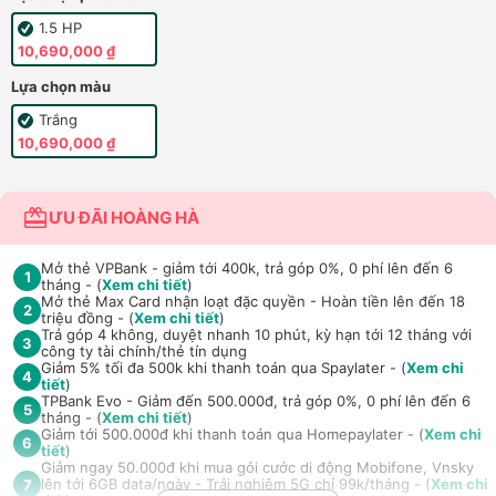
1.5 HP
10,690,000 ₫
Lựa chọn màu
Trắng
10,690,000 ₫
ƯU ĐÃI HOÀNG HÀ
Mở thẻ VPBank - giảm tới 400k, trả góp 0%, 0 phí lên đến 6
1
tháng - (
Xem chi tiết
)
Mở thẻ Max Card nhận loạt đặc quyền - Hoàn tiền lên đến 18
2
triệu đồng - (
Xem chi tiết
)
Trả góp 4 không, duyệt nhanh 10 phút, kỳ hạn tới 12 tháng với
3
công ty tài chính/thẻ tín dụng
Giảm 5% tối đa 500k khi thanh toán qua Spaylater - (
Xem chi
4
tiết
)
TPBank Evo - Giảm đến 500.000đ, trả góp 0%, 0 phí lên đến 6
5
tháng - (
Xem chi tiết
)
Giảm tới 500.000đ khi thanh toán qua Homepaylater - (
Xem chi
6
tiết
)
Giảm ngay 50.000đ khi mua gói cước di động Mobifone, Vnsky
lên tới 6GB data/ngày - Trải nghiệm 5G chỉ 99k/tháng - (
Xem chi
7