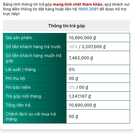
Bảng tính thông tin trả góp
mang tính chất tham khảo
, quý khách vui
lòng điền thông tin đặt hàng hoặc liên hệ
1900.2091
để được hỗ trợ
trực tiếp!
Thông tin trả góp
Giá sản phẩm
10,690,000 ₫
Số tiền khách hàng trả trước
30%
/ 3,207,000 ₫
Số tiền khách hàng muốn trả
7,483,000 ₫
góp
Lãi suất / tháng
0%
Phí thu hộ
00 ₫
Phí bảo hiểm
0%
/ 00 ₫
Trả góp mỗi tháng
1,247,167 ₫
Tổng tiền trả
10,690,000 ₫
Chênh lệch so với mua trả
00 ₫
thẳng