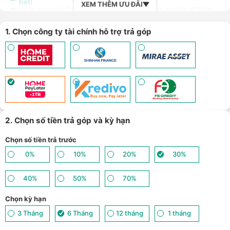
tiết
)
XEM THÊM ƯU ĐÃI
Nhận báo giá tốt nhất cho khách hàng doanh nghiệp B2B khi
8
mua số lượng lớn - (
Xem chi tiết
)
1. Chọn công ty tài chính hỗ trợ trả góp
2. Chọn số tiền trả góp và kỳ hạn
Chọn số tiền trả trước
0%
10%
20%
30%
40%
50%
70%
Chọn kỳ hạn
3 Tháng
6 Tháng
12 tháng
1 tháng