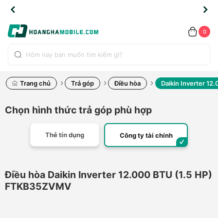
TLINE
TLINE
HẨM
HẨM
cao
cao
cao
LỖI
LỖI
UYỂN
UYỂN
0.2091
0.2091
HÍNH
HÍNH
toàn
toàn
toàn
ĐỔI
ĐỔI
OÀN
OÀN
0
ÃNG
ÃNG
LIỀN
LIỀN
bộ
bộ
bộ
UỐC
UỐC
sản
sản
sản
(*)
(*)
hẩm
hẩm
hẩm
Trang chủ
Trả góp
Điều hòa
Daikin Inverter 1
Chọn hình thức trả góp phù hợp
Thẻ tín dụng
Công ty tài chính
Điều hòa Daikin Inverter 12.000 BTU (1.5 HP)
FTKB35ZVMV