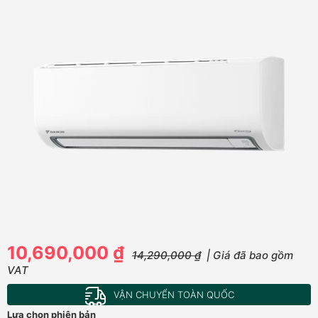
10,690,000 ₫
14,290,000 ₫
| Giá đã bao gồm
VAT
VẬN CHUYỂN TOÀN QUỐC
Lựa chọn phiên bản