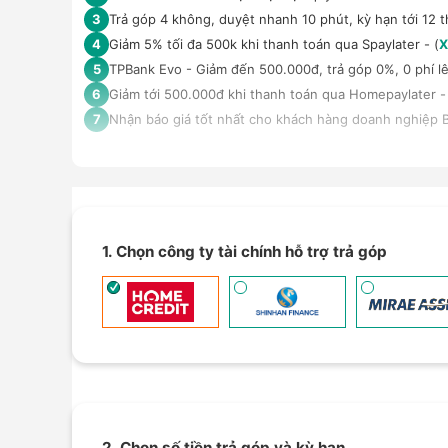
Trả góp 4 không, duyệt nhanh 10 phút, kỳ hạn tới 12 t
3
Giảm 5% tối đa 500k khi thanh toán qua Spaylater - (
X
4
TPBank Evo - Giảm đến 500.000đ, trả góp 0%, 0 phí lê
5
Giảm tới 500.000đ khi thanh toán qua Homepaylater -
6
Nhận báo giá tốt nhất cho khách hàng doanh nghiệp B
7
1. Chọn công ty tài chính hỗ trợ trả góp
2. Chọn số tiền trả góp và kỳ hạn