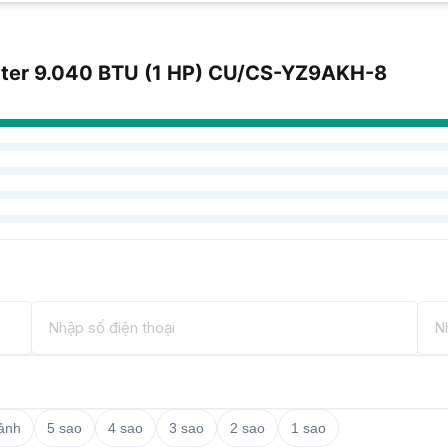
erter 9.040 BTU (1 HP) CU/CS-YZ9AKH-8
 ảnh
5 sao
4 sao
3 sao
2 sao
1 sao