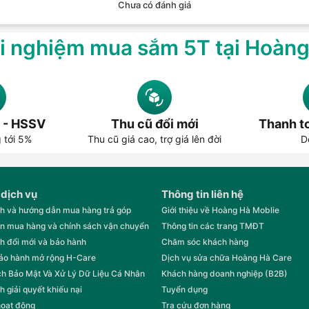
Chưa có đánh giá
i nghiệm mua sắm 5T tại Hoàn
 - HSSV
Thu cũ đổi mới
Thanh to
g tới 5%
Thu cũ giá cao, trợ giá lên đời
D
 dịch vụ
Thông tin liên hệ
h và hướng dẫn mua hàng trả góp
Giới thiệu về Hoàng Hà Moblie
n mua hàng và chính sách vận chuyển
Thông tin các trang TMĐT
h đổi mới và bảo hành
Chăm sóc khách hàng
bảo hành mở rộng H-Care
Dịch vụ sửa chữa Hoàng Hà Care
h Bảo Mật Và Xử Lý Dữ Liệu Cá Nhân
Khách hàng doanh nghiệp (B2B)
h giải quyết khiếu nại
Tuyển dụng
hoạt động
Tra cứu đơn hàng