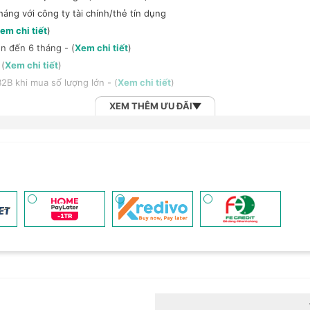
háng với công ty tài chính/thẻ tín dụng
em chi tiết
)
n đến 6 tháng - (
Xem chi tiết
)
 (
Xem chi tiết
)
2B khi mua số lượng lớn - (
Xem chi tiết
)
XEM THÊM ƯU ĐÃI