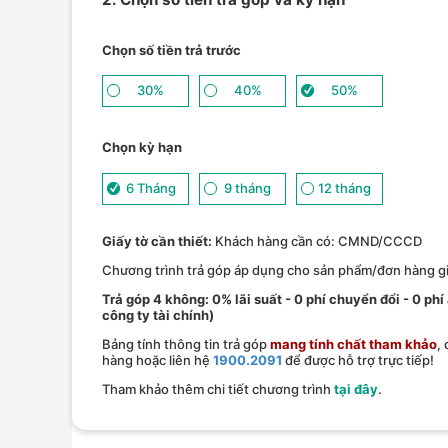
Chọn số tiền trả trước
30%
40%
50%
Chọn kỳ hạn
6 Tháng
9 tháng
12 tháng
Giấy tờ cần thiết:
Khách hàng cần có: CMND/CCCD
Chương trình trả góp áp dụng cho sản phẩm/đơn hàng giá
Trả góp 4 không: 0% lãi suất - 0 phí chuyển đổi - 0 phi
công ty tài chính)
Bảng tính thông tin trả góp
mang tính chất tham khảo
,
hàng hoặc liên hệ
1900.2091
để được hỗ trợ trực tiếp!
Tham khảo thêm chi tiết chương trình
tại đây
.