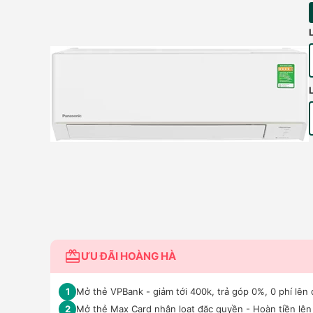
ƯU ĐÃI HOÀNG HÀ
Mở thẻ VPBank - giảm tới 400k, trả góp 0%, 0 phí lên 
1
Mở thẻ Max Card nhận loạt đặc quyền - Hoàn tiền lên 
2