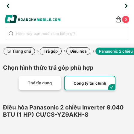
TLINE
TLINE
HẨM
HẨM
cao
cao
cao
LỖI
LỖI
UYỂN
UYỂN
0.2091
0.2091
HÍNH
HÍNH
toàn
toàn
toàn
ĐỔI
ĐỔI
OÀN
OÀN
0
ÃNG
ÃNG
LIỀN
LIỀN
bộ
bộ
bộ
UỐC
UỐC
sản
sản
sản
(*)
(*)
hẩm
hẩm
hẩm
Trang chủ
Trả góp
Điều hòa
Panasonic 2 chiều
Chọn hình thức trả góp phù hợp
Thẻ tín dụng
Công ty tài chính
Điều hòa Panasonic 2 chiều Inverter 9.040
BTU (1 HP) CU/CS-YZ9AKH-8