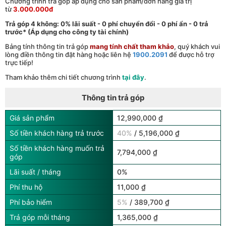
Chương trình trả góp áp dụng cho sản phẩm/đơn hàng giá trị
từ
3.000.000đ
Trả góp 4 không: 0% lãi suất - 0 phí chuyển đổi - 0 phí ẩn - 0 trả
trước* (Áp dụng cho công ty tài chính)
Bảng tính thông tin trả góp
mang tính chất tham khảo
, quý khách vui
lòng điền thông tin đặt hàng hoặc liên hệ
1900.2091
để được hỗ trợ
trực tiếp!
Tham khảo thêm chi tiết chương trình
tại đây
.
Thông tin trả góp
Giá sản phẩm
12,990,000 ₫
Số tiền khách hàng trả trước
40%
/ 5,196,000 ₫
Số tiền khách hàng muốn trả
7,794,000 ₫
góp
Lãi suất / tháng
0%
Phí thu hộ
11,000 ₫
Phí bảo hiểm
5%
/ 389,700 ₫
Trả góp mỗi tháng
1,365,000 ₫