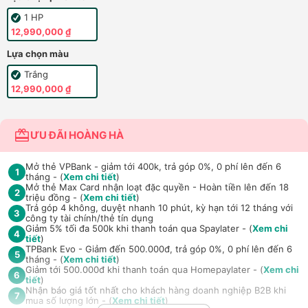
1 HP
12,990,000 ₫
Lựa chọn màu
Trắng
12,990,000 ₫
ƯU ĐÃI HOÀNG HÀ
Mở thẻ VPBank - giảm tới 400k, trả góp 0%, 0 phí lên đến 6
1
tháng - (
Xem chi tiết
)
Mở thẻ Max Card nhận loạt đặc quyền - Hoàn tiền lên đến 18
2
triệu đồng - (
Xem chi tiết
)
Trả góp 4 không, duyệt nhanh 10 phút, kỳ hạn tới 12 tháng với
3
công ty tài chính/thẻ tín dụng
Giảm 5% tối đa 500k khi thanh toán qua Spaylater - (
Xem chi
4
tiết
)
TPBank Evo - Giảm đến 500.000đ, trả góp 0%, 0 phí lên đến 6
5
tháng - (
Xem chi tiết
)
Giảm tới 500.000đ khi thanh toán qua Homepaylater - (
Xem chi
6
tiết
)
Nhận báo giá tốt nhất cho khách hàng doanh nghiệp B2B khi
7
mua số lượng lớn - (
Xem chi tiết
)