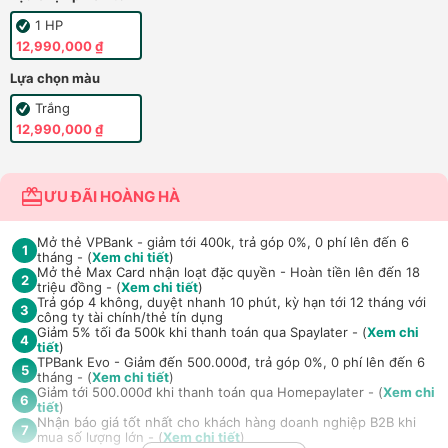
1 HP
12,990,000 ₫
Lựa chọn màu
Trắng
12,990,000 ₫
ƯU ĐÃI HOÀNG HÀ
Mở thẻ VPBank - giảm tới 400k, trả góp 0%, 0 phí lên đến 6
1
tháng - (
Xem chi tiết
)
Mở thẻ Max Card nhận loạt đặc quyền - Hoàn tiền lên đến 18
2
triệu đồng - (
Xem chi tiết
)
Trả góp 4 không, duyệt nhanh 10 phút, kỳ hạn tới 12 tháng với
3
công ty tài chính/thẻ tín dụng
Giảm 5% tối đa 500k khi thanh toán qua Spaylater - (
Xem chi
4
tiết
)
TPBank Evo - Giảm đến 500.000đ, trả góp 0%, 0 phí lên đến 6
5
tháng - (
Xem chi tiết
)
Giảm tới 500.000đ khi thanh toán qua Homepaylater - (
Xem chi
6
tiết
)
Nhận báo giá tốt nhất cho khách hàng doanh nghiệp B2B khi
7
mua số lượng lớn - (
Xem chi tiết
)