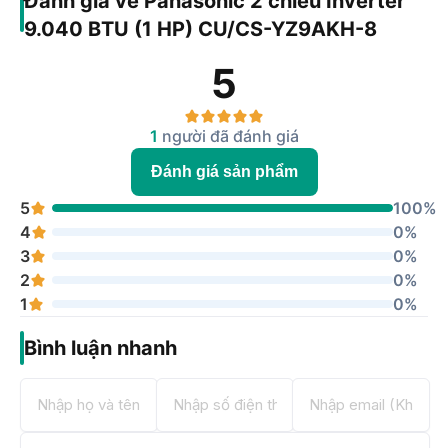
Đánh giá về Panasonic 2 chiều Inverter
9.040 BTU (1 HP) CU/CS-YZ9AKH-8
5
1
người đã đánh giá
Đánh giá sản phẩm
5
100%
4
0%
3
0%
2
0%
1
0%
Bình luận nhanh