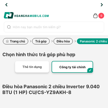
TLINE
TLINE
HẨM
HẨM
cao
cao
cao
LỖI
LỖI
UYỂN
UYỂN
0.2091
0.2091
HÍNH
HÍNH
toàn
toàn
toàn
ĐỔI
ĐỔI
OÀN
OÀN
0
ÃNG
ÃNG
LIỀN
LIỀN
bộ
bộ
bộ
UỐC
UỐC
sản
sản
sản
(*)
(*)
hẩm
hẩm
hẩm
Trang chủ
Trả góp
Điều hòa
Panasonic 2 chiều
Chọn hình thức trả góp phù hợp
Thẻ tín dụng
Công ty tài chính
Điều hòa Panasonic 2 chiều Inverter 9.040
BTU (1 HP) CU/CS-YZ9AKH-8