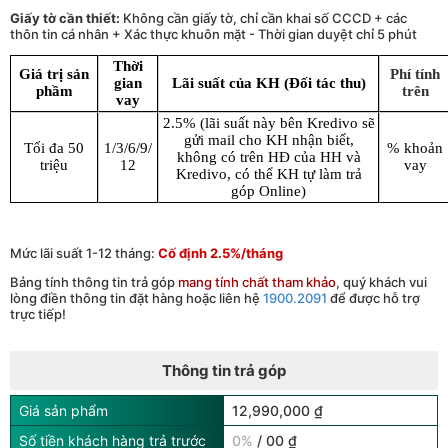
Giấy tờ cần thiết:
Không cần giấy tờ, chỉ cần khai số CCCD + các
thôn tin cá nhân + Xác thực khuôn mặt - Thời gian duyệt chỉ 5 phút
Thời
Giá trị sản
Phí tính
gian
Lãi suất của KH (Đối tác thu)
phầm
trên
vay
2.5% (lãi suất này bên Kredivo sẽ
gửi mail cho KH nhận biết,
Tối đa 50
1/3/6/9/
% khoản
không có trên HĐ của HH và
triệu
12
vay
Kredivo, có thể KH tự làm trả
góp Online)
Mức lãi suất 1-12 tháng:
Cố định 2.5%/tháng
Bảng tính thông tin trả góp
mang tính chất tham khảo
, quý khách vui
lòng điền thông tin đặt hàng hoặc liên hệ
1900.2091
để được hỗ trợ
trực tiếp!
Thông tin trả góp
Giá sản phẩm
12,990,000 ₫
Số tiền khách hàng trả trước
0%
/ 00 ₫