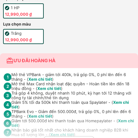
1 HP
12,990,000 ₫
Lựa chọn màu
Trắng
12,990,000 ₫
ƯU ĐÃI HOÀNG HÀ
Mở thẻ VPBank - giảm tới 400k, trả góp 0%, 0 phí lên đến 6
1
tháng - (
Xem chi tiết
)
Mở thẻ Max Card nhận loạt đặc quyền - Hoàn tiền lên đến 18
2
triệu đồng - (
Xem chi tiết
)
Trả góp 4 không, duyệt nhanh 10 phút, kỳ hạn tới 12 tháng với
3
công ty tài chính/thẻ tín dụng
Giảm 5% tối đa 500k khi thanh toán qua Spaylater - (
Xem chi
4
tiết
)
TPBank Evo - Giảm đến 500.000đ, trả góp 0%, 0 phí lên đến 6
5
tháng - (
Xem chi tiết
)
Giảm tới 500.000đ khi thanh toán qua Homepaylater - (
Xem chi
6
tiết
)
Nhận báo giá tốt nhất cho khách hàng doanh nghiệp B2B khi
7
mua số lượng lớn - (
Xem chi tiết
)