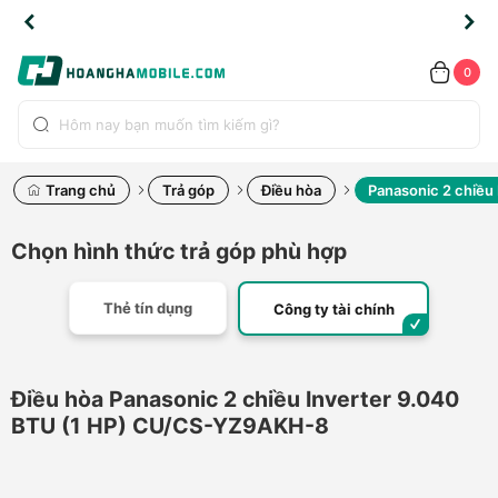
TLINE
TLINE
HẨM
HẨM
cao
cao
cao
LỖI
LỖI
UYỂN
UYỂN
0.2091
0.2091
HÍNH
HÍNH
toàn
toàn
toàn
ĐỔI
ĐỔI
OÀN
OÀN
0
ÃNG
ÃNG
LIỀN
LIỀN
bộ
bộ
bộ
UỐC
UỐC
sản
sản
sản
(*)
(*)
hẩm
hẩm
hẩm
Trang chủ
Trả góp
Điều hòa
Panasonic 2 chiều
Chọn hình thức trả góp phù hợp
Thẻ tín dụng
Công ty tài chính
Điều hòa Panasonic 2 chiều Inverter 9.040
BTU (1 HP) CU/CS-YZ9AKH-8