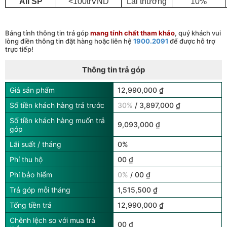
All SP
<100trVND
Lãi thường
10%
Bảng tính thông tin trả góp
mang tính chất tham khảo
, quý khách vui
lòng điền thông tin đặt hàng hoặc liên hệ
1900.2091
để được hỗ trợ
trực tiếp!
Thông tin trả góp
Giá sản phẩm
12,990,000 ₫
Số tiền khách hàng trả trước
30%
/ 3,897,000 ₫
Số tiền khách hàng muốn trả
9,093,000 ₫
góp
Lãi suất / tháng
0%
Phí thu hộ
00 ₫
Phí bảo hiểm
0%
/ 00 ₫
Trả góp mỗi tháng
1,515,500 ₫
Tổng tiền trả
12,990,000 ₫
Chênh lệch so với mua trả
00 ₫