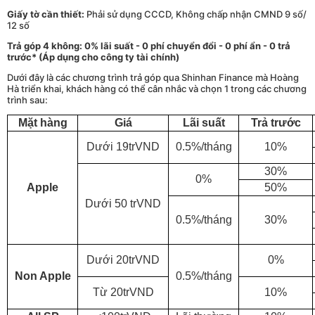
Giấy tờ cần thiết:
Phải sử dụng CCCD, Không chấp nhận CMND 9 số/
12 số
Trả góp 4 không: 0% lãi suất - 0 phí chuyển đổi - 0 phí ẩn - 0 trả
trước* (Áp dụng cho công ty tài chính)
Dưới đây là các chương trình trả góp qua Shinhan Finance mà Hoàng
Hà triển khai, khách hàng có thể cân nhắc và chọn 1 trong các chương
trình sau:
Mặt hàng
Giá
Lãi suất
Trả trước
Dưới 19trVND
0.5%/tháng
10%
30%
0%
Apple
50%
Dưới 50 trVND
0.5%/tháng
30%
Dưới 20trVND
0%
Non Apple
0.5%/tháng
Từ 20trVND
10%