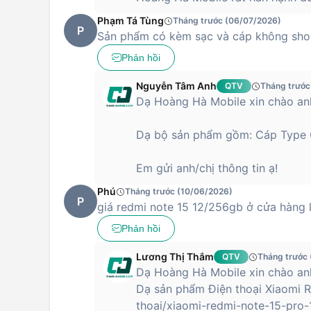
Phạm Tá Tùng
Tháng trước (06/07/2026)
P
Sản phẩm có kèm sạc và cáp không sh
Phản hồi
Nguyễn Tâm Anh
QTV
Tháng trước
Dạ Hoàng Hà Mobile xin chào an
Dạ bộ sản phẩm gồm: Cáp Type C,
Em gửi anh/chị thông tin ạ!
Phú
Tháng trước (10/06/2026)
P
giá redmi note 15 12/256gb ở cửa hàng 
Phản hồi
Lương Thị Thắm
QTV
Tháng trước
Dạ Hoàng Hà Mobile xin chào an
Dạ sản phẩm Điện thoại Xiaomi 
thoai/xiaomi-redmi-note-15-pr