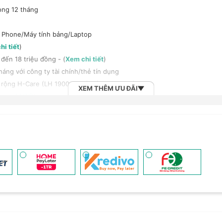
ong 12 tháng
t Phone/Máy tính bảng/Laptop
hi tiết
)
đến 18 triệu đồng - (
Xem chi tiết
)
háng với công ty tài chính/thẻ tín dụng
 rộng H-Care (LH 1900.2091) - (
Xem chi tiết
)
XEM THÊM ƯU ĐÃI
em chi tiết
)
h bảng/Laptop/Đồng hồ giảm 10% - (
Xem chi tiết
)
, tai nghe Sony khi mua kèm với các sản phẩm: Laptop/ Điện thoại/ Đồ
n đến 6 tháng - (
Xem chi tiết
)
 (
Xem chi tiết
)
 Vnsky lên tới 6GB data/ngày - Trải nghiệm 5G chỉ 99k/tháng - (
Xem ch
2B khi mua số lượng lớn - (
Xem chi tiết
)