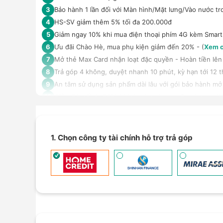
Bảo hành 1 lần đối với Màn hình/Mặt lưng/Vào nước tr
3
HS-SV giảm thêm 5% tối đa 200.000đ
4
Giảm ngay 10% khi mua điện thoại phím 4G kèm Smar
5
Ưu đãi Chào Hè, mua phụ kiện giảm đến 20% - (
Xem c
6
Mở thẻ Max Card nhận loạt đặc quyền - Hoàn tiền lên 
7
Trả góp 4 không, duyệt nhanh 10 phút, kỳ hạn tới 12 t
8
An tâm sử dụng sản phẩm dài lâu với gói bảo hành mở
9
Giảm 5% tối đa 500k khi thanh toán qua Spaylater - (
X
10
Ưu đãi mua dán màn hình kèm máy Điện thoại/Máy tín
11
Giảm thêm 15% tối đa 1.000.000đ với các sản phẩm Loa
12
TPBank Evo - Giảm đến 500.000đ, trả góp 0%, 0 phí lê
13
1. Chọn công ty tài chính hỗ trợ trả góp
Giảm tới 500.000đ khi thanh toán qua Homepaylater -
14
Giảm ngay 50.000đ khi mua gói cước di động Mobifone,
15
Nhận báo giá tốt nhất cho khách hàng doanh nghiệp B
16