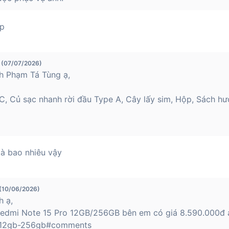
op
 (07/07/2026)
h Phạm Tá Tùng ạ,
 Củ sạc nhanh rời đầu Type A, Cây lấy sim, Hộp, Sách hư
là bao nhiêu vậy
 (10/06/2026)
h ạ,
Redmi Note 15 Pro 12GB/256GB bên em có giá 8.590.000đ ạ
o-12gb-256gb#comments