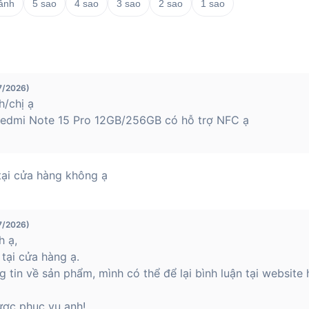
 ảnh
5 sao
4 sao
3 sao
2 sao
1 sao
7/2026)
h/chị ạ
Redmi Note 15 Pro 12GB/256GB có hỗ trợ NFC ạ
tại cửa hàng không ạ
7/2026)
h ạ,
 tại cửa hàng ạ.
 tin về sản phẩm, mình có thể để lại bình luận tại website
ược phục vụ anh!