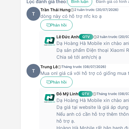
Lọc đánh giá theo:
Bình luận
Đánh giá có hình
Trần Thái Hưng
2 tuần trước (20/07/2026)
T
dòng này có hỗ trợ nfc ko ạ
Phản hồi
Lê Đức Anh
QTV
2 tuần trước (20/0
Dạ Hoàng Hà Mobile xin chào an
Dạ sản phẩm Điện thoại Xiaomi 
Chia sẻ tới anh/chị ạ
Trung Lê
Tháng trước (08/07/2026)
T
Mua onl giá cả với hỗ trợ có giống mua 
Phản hồi
Đỗ Mỹ Linh
QTV
Tháng trước (08/0
Dạ Hoàng Hà Mobile xin chào an
Dạ giá tại website là giá áp dụng
Nếu anh có cần hỗ trợ thêm thông
hỗ trợ ạ.
Hoàng Hà Mobile rất hân hạnh đ