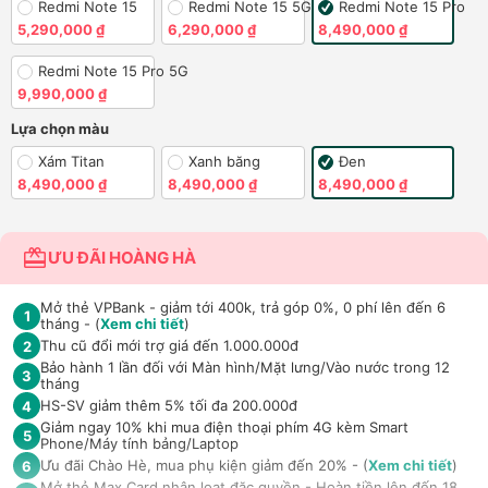
Redmi Note 15
Redmi Note 15 5G
Redmi Note 15 Pro
5,290,000 ₫
6,290,000 ₫
8,490,000 ₫
Redmi Note 15 Pro 5G
9,990,000 ₫
Lựa chọn màu
Xám Titan
Xanh băng
Đen
8,490,000 ₫
8,490,000 ₫
8,490,000 ₫
ƯU ĐÃI HOÀNG HÀ
Mở thẻ VPBank - giảm tới 400k, trả góp 0%, 0 phí lên đến 6
1
tháng - (
Xem chi tiết
)
Thu cũ đổi mới trợ giá đến 1.000.000đ
2
Bảo hành 1 lần đối với Màn hình/Mặt lưng/Vào nước trong 12
3
tháng
HS-SV giảm thêm 5% tối đa 200.000đ
4
Giảm ngay 10% khi mua điện thoại phím 4G kèm Smart
5
Phone/Máy tính bảng/Laptop
Ưu đãi Chào Hè, mua phụ kiện giảm đến 20% - (
Xem chi tiết
)
6
Mở thẻ Max Card nhận loạt đặc quyền - Hoàn tiền lên đến 18