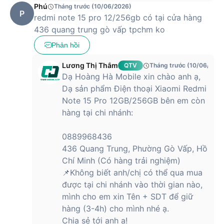
Phú
Tháng trước (10/06/2026)
P
redmi note 15 pro 12/256gb có tại cửa hàng
436 quang trung gò vấp tpchm ko
Phản hồi
Lương Thị Thắm
QTV
Tháng trước (10/06/2026
Dạ Hoàng Hà Mobile xin chào anh ạ,
Dạ sản phẩm Điện thoại Xiaomi Redmi
Note 15 Pro 12GB/256GB bên em còn
hàng tại chi nhánh:
0889968436
436 Quang Trung, Phường Gò Vấp, Hồ
Chí Minh (Có hàng trải nghiệm)
📌Không biết anh/chị có thể qua mua
được tại chi nhánh vào thời gian nào,
mình cho em xin Tên + SDT để giữ
hàng (3-4h) cho mình nhé ạ.
Chia sẻ tới anh ạ!