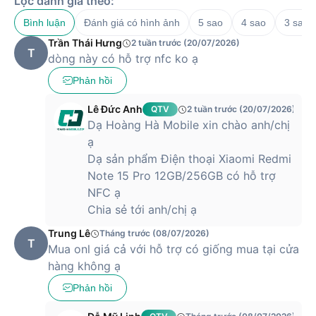
Lọc đánh giá theo:
Bình luận
Đánh giá có hình ảnh
5 sao
4 sao
3 sao
Trần Thái Hưng
2 tuần trước (20/07/2026)
T
dòng này có hỗ trợ nfc ko ạ
Phản hồi
Lê Đức Anh
QTV
2 tuần trước (20/07/2026)
Dạ Hoàng Hà Mobile xin chào anh/chị
ạ
Dạ sản phẩm Điện thoại Xiaomi Redmi
Note 15 Pro 12GB/256GB có hỗ trợ
NFC ạ
Chia sẻ tới anh/chị ạ
Trung Lê
Tháng trước (08/07/2026)
T
Mua onl giá cả với hỗ trợ có giống mua tại cửa
hàng không ạ
Phản hồi