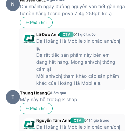
N
Chi nhánh ngay đường nguyễn văn tiết gần ngã
tư còn hàng tecno pova 7 4g 256gb ko ạ
Phản hồi
Lê Đức Anh
QTV
1 giờ trước
Dạ Hoàng Hà Mobile xin chào anh/chị
ạ,
Dạ rất tiếc sản phẩm này bên em
đang hết hàng. Mong anh/chị thông
cảm ạ!
Mời anh/chị tham khảo các sản phẩm
khác của Hoàng Hà Mobile ạ.
Thung Hoang
Hôm qua
T
Máy này hỗ trợ 5g k shop
Phản hồi
Nguyễn Tâm Anh
QTV
14 giờ trước
Dạ Hoàng Hà Mobile xin chào anh/chị