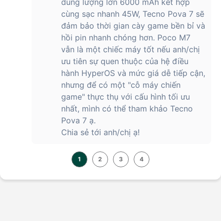
dung lượng lớn 6000 mAh kết hợp
cùng sạc nhanh 45W, Tecno Pova 7 sẽ
đảm bảo thời gian cày game bền bỉ và
hồi pin nhanh chóng hơn. Poco M7
vẫn là một chiếc máy tốt nếu anh/chị
ưu tiên sự quen thuộc của hệ điều
hành HyperOS và mức giá dễ tiếp cận,
nhưng để có một "cỗ máy chiến
game" thực thụ với cấu hình tối ưu
nhất, mình có thể tham khảo Tecno
Pova 7 ạ.
Chia sẻ tới anh/chị ạ!
1
2
3
4