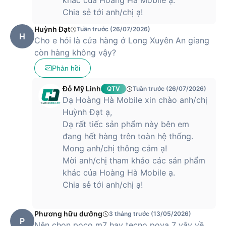
khác của Hoàng Hà Mobile ạ.
Chia sẻ tới anh/chị ạ!
Huỳnh Đạt
Tuần trước (26/07/2026)
H
Cho e hỏi là cửa hàng ở Long Xuyên An giang
còn hàng không vậy?
Phản hồi
Đỗ Mỹ Linh
QTV
Tuần trước (26/07/2026)
Dạ Hoàng Hà Mobile xin chào anh/chị
Huỳnh Đạt ạ,
Dạ rất tiếc sản phẩm này bên em
đang hết hàng trên toàn hệ thống.
Mong anh/chị thông cảm ạ!
Mời anh/chị tham khảo các sản phẩm
khác của Hoàng Hà Mobile ạ.
Chia sẻ tới anh/chị ạ!
Phương hữu dưỡng
3 tháng trước (13/05/2026)
P
Nên chọn poco m7 hay tecno pova 7 vậy về