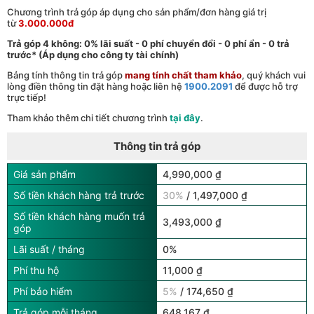
Chương trình trả góp áp dụng cho sản phẩm/đơn hàng giá trị
từ
3.000.000đ
Trả góp 4 không: 0% lãi suất - 0 phí chuyển đổi - 0 phí ẩn - 0 trả
trước* (Áp dụng cho công ty tài chính)
Bảng tính thông tin trả góp
mang tính chất tham khảo
, quý khách vui
lòng điền thông tin đặt hàng hoặc liên hệ
1900.2091
để được hỗ trợ
trực tiếp!
Tham khảo thêm chi tiết chương trình
tại đây
.
Thông tin trả góp
Giá sản phẩm
4,990,000 ₫
Số tiền khách hàng trả trước
30%
/ 1,497,000 ₫
Số tiền khách hàng muốn trả
3,493,000 ₫
góp
Lãi suất / tháng
0%
Phí thu hộ
11,000 ₫
Phí bảo hiểm
5%
/ 174,650 ₫
Trả góp mỗi tháng
648,167 ₫