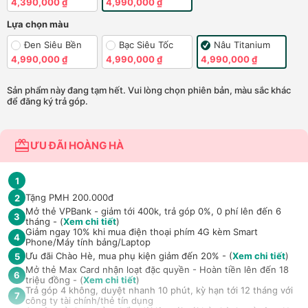
4,390,000 ₫
4,990,000 ₫
Lựa chọn màu
Đen Siêu Bền
Bạc Siêu Tốc
Nâu Titanium
4,990,000 ₫
4,990,000 ₫
4,990,000 ₫
Sản phẩm này đang tạm hết. Vui lòng chọn phiên bản, màu sắc khác
để đăng ký trả góp.
ƯU ĐÃI HOÀNG HÀ
1
Tặng PMH 200.000đ
2
Mở thẻ VPBank - giảm tới 400k, trả góp 0%, 0 phí lên đến 6
3
tháng - (
Xem chi tiết
)
Giảm ngay 10% khi mua điện thoại phím 4G kèm Smart
4
Phone/Máy tính bảng/Laptop
Ưu đãi Chào Hè, mua phụ kiện giảm đến 20% - (
Xem chi tiết
)
5
Mở thẻ Max Card nhận loạt đặc quyền - Hoàn tiền lên đến 18
6
triệu đồng - (
Xem chi tiết
)
Trả góp 4 không, duyệt nhanh 10 phút, kỳ hạn tới 12 tháng với
7
công ty tài chính/thẻ tín dụng