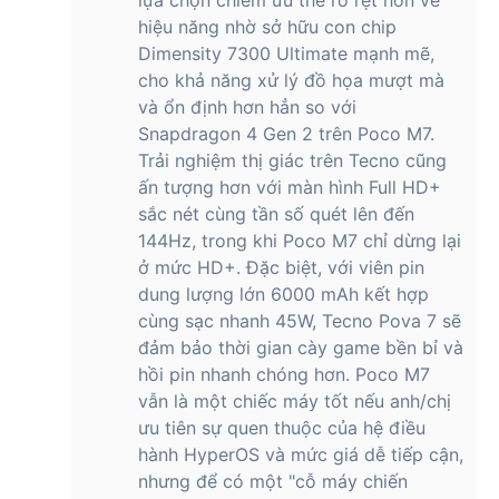
lựa chọn chiếm ưu thế rõ rệt hơn về
hiệu năng nhờ sở hữu con chip
Dimensity 7300 Ultimate mạnh mẽ,
cho khả năng xử lý đồ họa mượt mà
và ổn định hơn hẳn so với
Snapdragon 4 Gen 2 trên Poco M7.
Trải nghiệm thị giác trên Tecno cũng
ấn tượng hơn với màn hình Full HD+
sắc nét cùng tần số quét lên đến
144Hz, trong khi Poco M7 chỉ dừng lại
ở mức HD+. Đặc biệt, với viên pin
dung lượng lớn 6000 mAh kết hợp
cùng sạc nhanh 45W, Tecno Pova 7 sẽ
đảm bảo thời gian cày game bền bỉ và
hồi pin nhanh chóng hơn. Poco M7
vẫn là một chiếc máy tốt nếu anh/chị
ưu tiên sự quen thuộc của hệ điều
hành HyperOS và mức giá dễ tiếp cận,
nhưng để có một "cỗ máy chiến