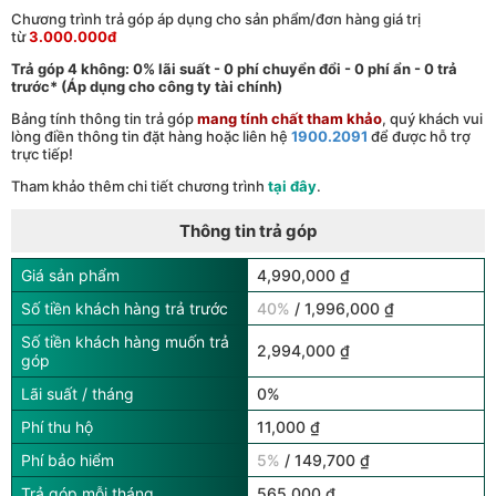
Chương trình trả góp áp dụng cho sản phẩm/đơn hàng giá trị
từ
3.000.000đ
Trả góp 4 không: 0% lãi suất - 0 phí chuyển đổi - 0 phí ẩn - 0 trả
trước* (Áp dụng cho công ty tài chính)
Bảng tính thông tin trả góp
mang tính chất tham khảo
, quý khách vui
lòng điền thông tin đặt hàng hoặc liên hệ
1900.2091
để được hỗ trợ
trực tiếp!
Tham khảo thêm chi tiết chương trình
tại đây
.
Thông tin trả góp
Giá sản phẩm
4,990,000 ₫
Số tiền khách hàng trả trước
40%
/ 1,996,000 ₫
Số tiền khách hàng muốn trả
2,994,000 ₫
góp
Lãi suất / tháng
0%
Phí thu hộ
11,000 ₫
Phí bảo hiểm
5%
/ 149,700 ₫
Trả góp mỗi tháng
565,000 ₫