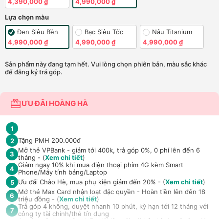
4,390,000 ₫
4,990,000 ₫
Lựa chọn màu
Đen Siêu Bền
Bạc Siêu Tốc
Nâu Titanium
4,990,000 ₫
4,990,000 ₫
4,990,000 ₫
Sản phẩm này đang tạm hết. Vui lòng chọn phiên bản, màu sắc khác
để đăng ký trả góp.
ƯU ĐÃI HOÀNG HÀ
1
Tặng PMH 200.000đ
2
Mở thẻ VPBank - giảm tới 400k, trả góp 0%, 0 phí lên đến 6
3
tháng - (
Xem chi tiết
)
Giảm ngay 10% khi mua điện thoại phím 4G kèm Smart
4
Phone/Máy tính bảng/Laptop
Ưu đãi Chào Hè, mua phụ kiện giảm đến 20% - (
Xem chi tiết
)
5
Mở thẻ Max Card nhận loạt đặc quyền - Hoàn tiền lên đến 18
6
triệu đồng - (
Xem chi tiết
)
Trả góp 4 không, duyệt nhanh 10 phút, kỳ hạn tới 12 tháng với
7
công ty tài chính/thẻ tín dụng