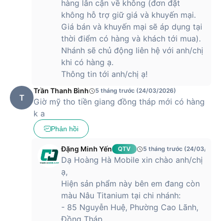
hàng lân cận về không (đơn đặt
không hỗ trợ giữ giá và khuyến mại.
Giá bán và khuyến mại sẽ áp dụng tại
thời điểm có hàng và khách tới mua).
Nhánh sẽ chủ động liên hệ với anh/chị
khi có hàng ạ.
Thông tin tới anh/chị ạ!
Trần Thanh Bình
5 tháng trước (24/03/2026)
T
Giờ mỹ tho tiền giang đồng tháp mới có hàng
k a
Phản hồi
Đặng Minh Yến
QTV
5 tháng trước (24/03/2026
Dạ Hoàng Hà Mobile xin chào anh/chị
ạ,
Hiện sản phẩm này bên em đang còn
màu Nâu Titanium tại chi nhánh:
- 85 Nguyễn Huệ, Phường Cao Lãnh,
Đồng Tháp