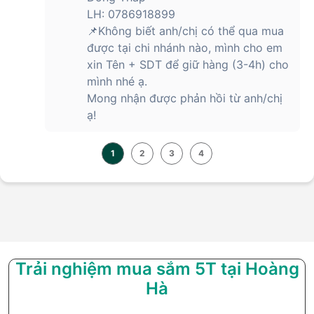
LH: 0786918899
📌Không biết anh/chị có thể qua mua
được tại chi nhánh nào, mình cho em
xin Tên + SDT để giữ hàng (3-4h) cho
mình nhé ạ.
Mong nhận được phản hồi từ anh/chị
ạ!
1
2
3
4
Trải nghiệm mua sắm 5T tại Hoàng
Hà