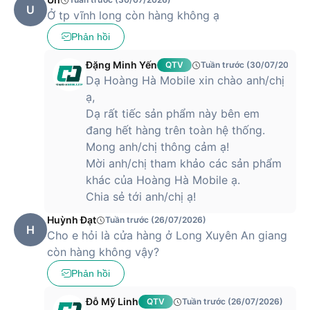
U
Ở tp vĩnh long còn hàng không ạ
Phản hồi
Đặng Minh Yến
QTV
Tuần trước (30/07/2026)
Dạ Hoàng Hà Mobile xin chào anh/chị
ạ,
Dạ rất tiếc sản phẩm này bên em
đang hết hàng trên toàn hệ thống.
Mong anh/chị thông cảm ạ!
Mời anh/chị tham khảo các sản phẩm
khác của Hoàng Hà Mobile ạ.
Chia sẻ tới anh/chị ạ!
Huỳnh Đạt
Tuần trước (26/07/2026)
H
Cho e hỏi là cửa hàng ở Long Xuyên An giang
còn hàng không vậy?
Phản hồi
Đỗ Mỹ Linh
QTV
Tuần trước (26/07/2026)