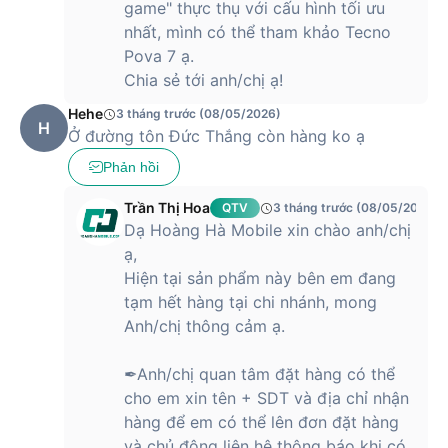
game" thực thụ với cấu hình tối ưu
nhất, mình có thể tham khảo Tecno
Pova 7 ạ.
Chia sẻ tới anh/chị ạ!
Hehe
3 tháng trước (08/05/2026)
H
Ở đường tôn Đức Thắng còn hàng ko ạ
Phản hồi
Trần Thị Hoa
QTV
3 tháng trước (08/05/2026)
Dạ Hoàng Hà Mobile xin chào anh/chị
ạ,
Hiện tại sản phẩm này bên em đang
tạm hết hàng tại chi nhánh, mong
Anh/chị thông cảm ạ.
✒Anh/chị quan tâm đặt hàng có thể
cho em xin tên + SDT và địa chỉ nhận
hàng để em có thể lên đơn đặt hàng
và chủ động liên hệ thông báo khi có