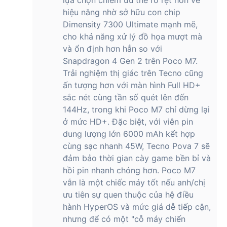
lựa chọn chiếm ưu thế rõ rệt hơn về
hiệu năng nhờ sở hữu con chip
Dimensity 7300 Ultimate mạnh mẽ,
cho khả năng xử lý đồ họa mượt mà
và ổn định hơn hẳn so với
Snapdragon 4 Gen 2 trên Poco M7.
Trải nghiệm thị giác trên Tecno cũng
ấn tượng hơn với màn hình Full HD+
sắc nét cùng tần số quét lên đến
144Hz, trong khi Poco M7 chỉ dừng lại
ở mức HD+. Đặc biệt, với viên pin
dung lượng lớn 6000 mAh kết hợp
cùng sạc nhanh 45W, Tecno Pova 7 sẽ
đảm bảo thời gian cày game bền bỉ và
hồi pin nhanh chóng hơn. Poco M7
vẫn là một chiếc máy tốt nếu anh/chị
ưu tiên sự quen thuộc của hệ điều
hành HyperOS và mức giá dễ tiếp cận,
nhưng để có một "cỗ máy chiến