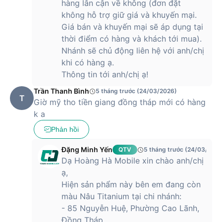
hàng lân cận về không (đơn đặt
không hỗ trợ giữ giá và khuyến mại.
Giá bán và khuyến mại sẽ áp dụng tại
thời điểm có hàng và khách tới mua).
Nhánh sẽ chủ động liên hệ với anh/chị
khi có hàng ạ.
Thông tin tới anh/chị ạ!
Trần Thanh Bình
5 tháng trước (24/03/2026)
T
Giờ mỹ tho tiền giang đồng tháp mới có hàng
k a
Phản hồi
Đặng Minh Yến
QTV
5 tháng trước (24/03/2026
Dạ Hoàng Hà Mobile xin chào anh/chị
ạ,
Hiện sản phẩm này bên em đang còn
màu Nâu Titanium tại chi nhánh:
- 85 Nguyễn Huệ, Phường Cao Lãnh,
Đồng Tháp