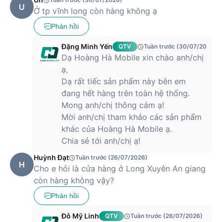
U
Ở tp vĩnh long còn hàng không ạ
Phản hồi
Đặng Minh Yến
QTV
Tuần trước (30/07/2026)
Dạ Hoàng Hà Mobile xin chào anh/chị
ạ,
Dạ rất tiếc sản phẩm này bên em
đang hết hàng trên toàn hệ thống.
Mong anh/chị thông cảm ạ!
Mời anh/chị tham khảo các sản phẩm
khác của Hoàng Hà Mobile ạ.
Chia sẻ tới anh/chị ạ!
Huỳnh Đạt
Tuần trước (26/07/2026)
H
Cho e hỏi là cửa hàng ở Long Xuyên An giang
còn hàng không vậy?
Phản hồi
Đỗ Mỹ Linh
QTV
Tuần trước (26/07/2026)