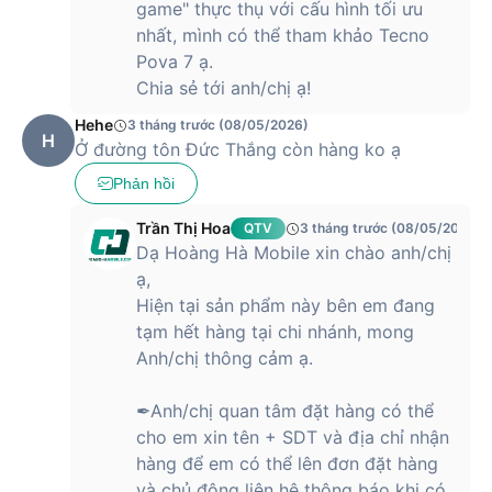
game" thực thụ với cấu hình tối ưu
nhất, mình có thể tham khảo Tecno
Pova 7 ạ.
Chia sẻ tới anh/chị ạ!
Hehe
3 tháng trước (08/05/2026)
H
Ở đường tôn Đức Thắng còn hàng ko ạ
Phản hồi
Trần Thị Hoa
QTV
3 tháng trước (08/05/2026)
Dạ Hoàng Hà Mobile xin chào anh/chị
ạ,
Hiện tại sản phẩm này bên em đang
tạm hết hàng tại chi nhánh, mong
Anh/chị thông cảm ạ.
✒Anh/chị quan tâm đặt hàng có thể
cho em xin tên + SDT và địa chỉ nhận
hàng để em có thể lên đơn đặt hàng
và chủ động liên hệ thông báo khi có