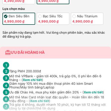
4,390,000 ₫
4,990,000 ₫
Lựa chọn màu
Đen Siêu Bền
Bạc Siêu Tốc
Nâu Titanium
4,990,000 ₫
4,990,000 ₫
4,990,000 ₫
Sản phẩm này đang tạm hết. Vui lòng chọn phiên bản, màu sắc khác
để đăng ký trả góp.
ƯU ĐÃI HOÀNG HÀ
1
Tặng PMH 200.000đ
2
Mở thẻ VPBank - giảm tới 400k, trả góp 0%, 0 phí lên đến 6
3
tháng - (
Xem chi tiết
)
Giảm ngay 10% khi mua điện thoại phím 4G kèm Smart
4
Phone/Máy tính bảng/Laptop
Ưu đãi Chào Hè, mua phụ kiện giảm đến 20% - (
Xem chi tiết
)
5
Mở thẻ Max Card nhận loạt đặc quyền - Hoàn tiền lên đến 18
6
triệu đồng - (
Xem chi tiết
)
Trả góp 4 không, duyệt nhanh 10 phút, kỳ hạn tới 12 tháng với
7
công ty tài chính/thẻ tín dụng