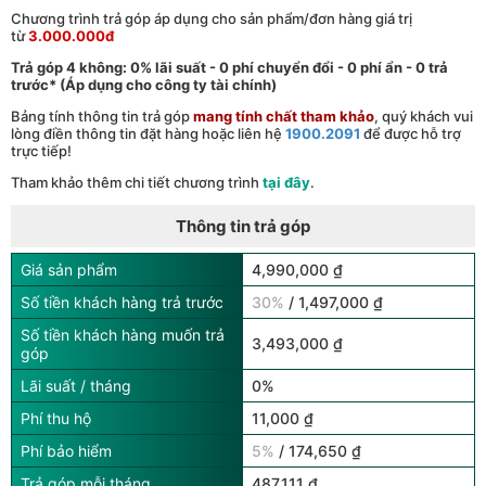
Chương trình trả góp áp dụng cho sản phẩm/đơn hàng giá trị
từ
3.000.000đ
Trả góp 4 không: 0% lãi suất - 0 phí chuyển đổi - 0 phí ẩn - 0 trả
trước* (Áp dụng cho công ty tài chính)
Bảng tính thông tin trả góp
mang tính chất tham khảo
, quý khách vui
lòng điền thông tin đặt hàng hoặc liên hệ
1900.2091
để được hỗ trợ
trực tiếp!
Tham khảo thêm chi tiết chương trình
tại đây
.
Thông tin trả góp
Giá sản phẩm
4,990,000 ₫
Số tiền khách hàng trả trước
30%
/ 1,497,000 ₫
Số tiền khách hàng muốn trả
3,493,000 ₫
góp
Lãi suất / tháng
0%
Phí thu hộ
11,000 ₫
Phí bảo hiểm
5%
/ 174,650 ₫
Trả góp mỗi tháng
487,111 ₫