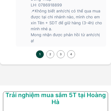
LH: 0786918899
📌Không biết anh/chị có thể qua mua
được tại chi nhánh nào, mình cho em
xin Tên + SDT để giữ hàng (3-4h) cho
mình nhé ạ.
Mong nhận được phản hồi từ anh/chị
ạ!
1
2
3
4
Trải nghiệm mua sắm 5T tại Hoàng
Hà