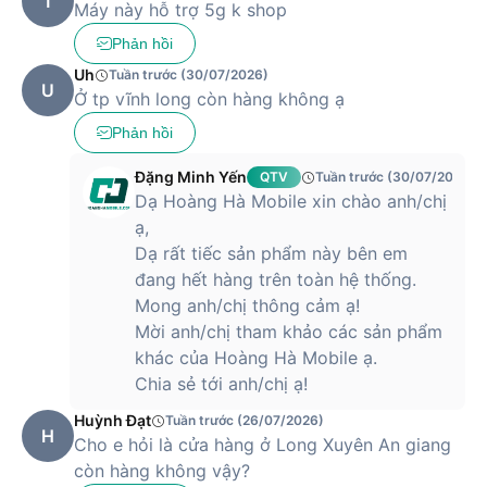
T
Máy này hỗ trợ 5g k shop
Phản hồi
Uh
Tuần trước (30/07/2026)
U
Ở tp vĩnh long còn hàng không ạ
Phản hồi
Đặng Minh Yến
QTV
Tuần trước (30/07/2026)
Dạ Hoàng Hà Mobile xin chào anh/chị
ạ,
Dạ rất tiếc sản phẩm này bên em
đang hết hàng trên toàn hệ thống.
Mong anh/chị thông cảm ạ!
Mời anh/chị tham khảo các sản phẩm
khác của Hoàng Hà Mobile ạ.
Chia sẻ tới anh/chị ạ!
Huỳnh Đạt
Tuần trước (26/07/2026)
H
Cho e hỏi là cửa hàng ở Long Xuyên An giang
còn hàng không vậy?