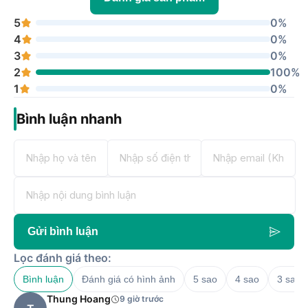
5
0%
4
0%
3
0%
2
100%
1
0%
Bình luận nhanh
Gửi bình luận
Lọc đánh giá theo:
Bình luận
Đánh giá có hình ảnh
5 sao
4 sao
3 sao
Thung Hoang
9 giờ trước