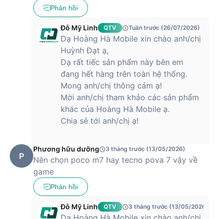
Phản hồi
Đỗ Mỹ Linh
QTV
Tuần trước (26/07/2026)
Dạ Hoàng Hà Mobile xin chào anh/chị
Huỳnh Đạt ạ,
Dạ rất tiếc sản phẩm này bên em
đang hết hàng trên toàn hệ thống.
Mong anh/chị thông cảm ạ!
Mời anh/chị tham khảo các sản phẩm
khác của Hoàng Hà Mobile ạ.
Chia sẻ tới anh/chị ạ!
Phương hữu dưỡng
3 tháng trước (13/05/2026)
P
Nên chọn poco m7 hay tecno pova 7 vậy về
game
Phản hồi
Đỗ Mỹ Linh
QTV
3 tháng trước (13/05/2026)
Dạ Hoàng Hà Mobile xin chào anh/chị