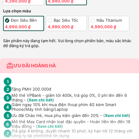
4,390,000 ₫
4,990,000 ₫
Lựa chọn màu
Đen Siêu Bền
Bạc Siêu Tốc
Nâu Titanium
4,990,000 ₫
4,990,000 ₫
4,990,000 ₫
Sản phẩm này đang tạm hết. Vui lòng chọn phiên bản, màu sắc khác
để đăng ký trả góp.
ƯU ĐÃI HOÀNG HÀ
1
Tặng PMH 200.000đ
2
Mở thẻ VPBank - giảm tới 400k, trả góp 0%, 0 phí lên đến 6
3
tháng - (
Xem chi tiết
)
Giảm ngay 10% khi mua điện thoại phím 4G kèm Smart
4
Phone/Máy tính bảng/Laptop
Ưu đãi Chào Hè, mua phụ kiện giảm đến 20% - (
Xem chi tiết
)
5
Mở thẻ Max Card nhận loạt đặc quyền - Hoàn tiền lên đến 18
6
triệu đồng - (
Xem chi tiết
)
Trả góp 4 không, duyệt nhanh 10 phút, kỳ hạn tới 12 tháng với
7
công ty tài chính/thẻ tín dụng