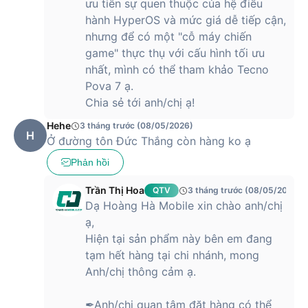
ưu tiên sự quen thuộc của hệ điều
hành HyperOS và mức giá dễ tiếp cận,
nhưng để có một "cỗ máy chiến
game" thực thụ với cấu hình tối ưu
nhất, mình có thể tham khảo Tecno
Pova 7 ạ.
Chia sẻ tới anh/chị ạ!
Hehe
3 tháng trước (08/05/2026)
H
Ở đường tôn Đức Thắng còn hàng ko ạ
Phản hồi
Trần Thị Hoa
QTV
3 tháng trước (08/05/2026)
Dạ Hoàng Hà Mobile xin chào anh/chị
ạ,
Hiện tại sản phẩm này bên em đang
tạm hết hàng tại chi nhánh, mong
Anh/chị thông cảm ạ.
✒Anh/chị quan tâm đặt hàng có thể