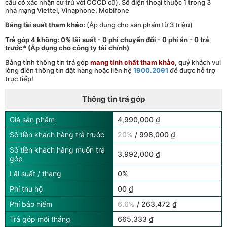
cầu có xác nhận cư trú với CCCD cũ). Số điện thoại thuộc 1 trong 3
nhà mạng Viettel, Vinaphone, Mobifone
Bảng lãi suất tham khảo:
(Áp dụng cho sản phẩm từ 3 triệu)
Trả góp 4 không: 0% lãi suất - 0 phí chuyển đổi - 0 phí ẩn - 0 trả
trước* (Áp dụng cho công ty tài chính)
Bảng tính thông tin trả góp
mang tính chất tham khảo
, quý khách vui
lòng điền thông tin đặt hàng hoặc liên hệ
1900.2091
để được hỗ trợ
trực tiếp!
Thông tin trả góp
Giá sản phẩm
4,990,000 ₫
Số tiền khách hàng trả trước
20%
/ 998,000 ₫
Số tiền khách hàng muốn trả
3,992,000 ₫
góp
Lãi suất / tháng
0%
Phí thu hộ
00 ₫
Phí bảo hiểm
6.6%
/ 263,472 ₫
Trả góp mỗi tháng
665,333 ₫