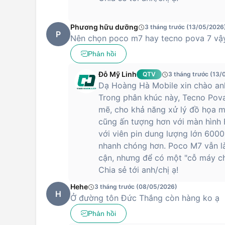
Phương hữu dưỡng
3 tháng trước (13/05/2026
P
Nên chọn poco m7 hay tecno pova 7 vậ
Phản hồi
Đỗ Mỹ Linh
QTV
3 tháng trước (13/
Dạ Hoàng Hà Mobile xin chào an
Trong phân khúc này, Tecno Pova
mẽ, cho khả năng xử lý đồ họa m
cũng ấn tượng hơn với màn hình 
với viên pin dung lượng lớn 600
nhanh chóng hơn. Poco M7 vẫn là
cận, nhưng để có một "cỗ máy ch
Chia sẻ tới anh/chị ạ!
Hehe
3 tháng trước (08/05/2026)
H
Ở đường tôn Đức Thắng còn hàng ko ạ
Phản hồi