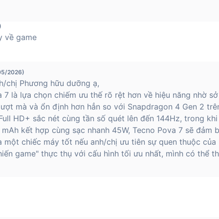
)
y về game
05/2026)
h/chị Phương hữu dưỡng ạ,
 7 là lựa chọn chiếm ưu thế rõ rệt hơn về hiệu năng nhờ s
ượt mà và ổn định hơn hẳn so với Snapdragon 4 Gen 2 trên
Full HD+ sắc nét cùng tần số quét lên đến 144Hz, trong kh
0 mAh kết hợp cùng sạc nhanh 45W, Tecno Pova 7 sẽ đảm bả
 một chiếc máy tốt nếu anh/chị ưu tiên sự quen thuộc của
iến game" thực thụ với cấu hình tối ưu nhất, mình có thể 