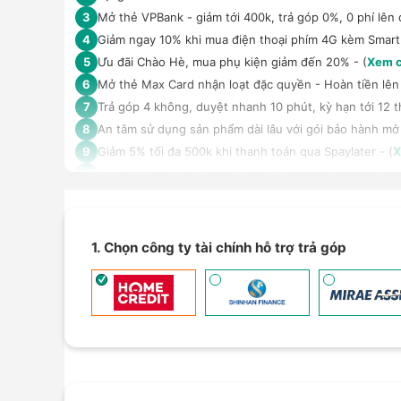
Mở thẻ VPBank - giảm tới 400k, trả góp 0%, 0 phí lên 
3
Giảm ngay 10% khi mua điện thoại phím 4G kèm Smar
4
Ưu đãi Chào Hè, mua phụ kiện giảm đến 20% - (
Xem c
5
Mở thẻ Max Card nhận loạt đặc quyền - Hoàn tiền lên 
6
Trả góp 4 không, duyệt nhanh 10 phút, kỳ hạn tới 12 t
7
An tâm sử dụng sản phẩm dài lâu với gói bảo hành mở
8
Giảm 5% tối đa 500k khi thanh toán qua Spaylater - (
X
9
Giảm 30% giá loa Xiaomi Sound Outdoor khi mua kèm đi
10
Ưu đãi mua dán màn hình kèm máy Điện thoại/Máy tín
11
Giảm thêm 15% tối đa 1.000.000đ với các sản phẩm Loa
12
TPBank Evo - Giảm đến 500.000đ, trả góp 0%, 0 phí lê
13
1. Chọn công ty tài chính hỗ trợ trả góp
Giảm tới 500.000đ khi thanh toán qua Homepaylater -
14
Giảm ngay 50.000đ khi mua gói cước di động Mobifone,
15
Nhận báo giá tốt nhất cho khách hàng doanh nghiệp B
16