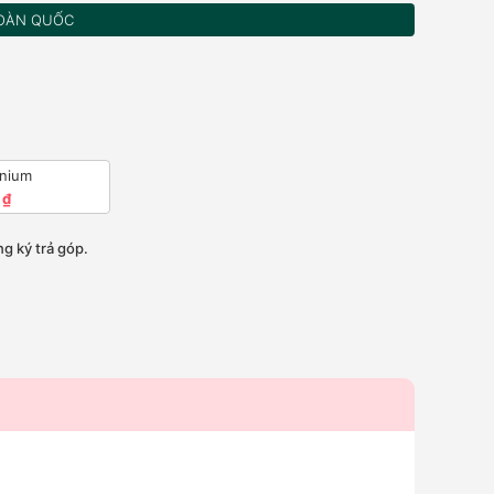
OÀN QUỐC
anium
 ₫
g ký trả góp.