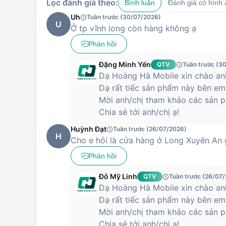
Lọc đánh giá theo:
Bình luận
Đánh giá có hình
Uh
Tuần trước (30/07/2026)
U
Ở tp vĩnh long còn hàng không ạ
Phản hồi
Đặng Minh Yến
QTV
Tuần trước (3
Dạ Hoàng Hà Mobile xin chào anh
Dạ rất tiếc sản phẩm này bên em
Mời anh/chị tham khảo các sản p
Chia sẻ tới anh/chị ạ!
Huỳnh Đạt
Tuần trước (26/07/2026)
H
Cho e hỏi là cửa hàng ở Long Xuyên An
Phản hồi
Đỗ Mỹ Linh
QTV
Tuần trước (26/07
Dạ Hoàng Hà Mobile xin chào anh
Dạ rất tiếc sản phẩm này bên em
Mời anh/chị tham khảo các sản p
Chia sẻ tới anh/chị ạ!