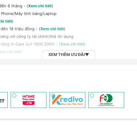
đến 6 tháng - (
Xem chi tiết
)
t Phone/Máy tính bảng/Laptop
hi tiết
)
đến 18 triệu đồng - (
Xem chi tiết
)
háng với công ty tài chính/thẻ tín dụng
 rộng H-Care (LH 1900.2091) - (
Xem chi tiết
)
em chi tiết
)
XEM THÊM ƯU ĐÃI
ện thoại, tablet - (
Xem chi tiết
)
h bảng/Laptop/Đồng hồ giảm 10% - (
Xem chi tiết
)
, tai nghe Sony khi mua kèm với các sản phẩm: Laptop/ Điện thoại/ Đồ
n đến 6 tháng - (
Xem chi tiết
)
 (
Xem chi tiết
)
 Vnsky lên tới 6GB data/ngày - Trải nghiệm 5G chỉ 99k/tháng - (
Xem ch
2B khi mua số lượng lớn - (
Xem chi tiết
)