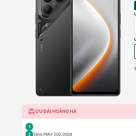
ƯU ĐÃI HOÀNG HÀ
1
Tặng PMH 200.000đ
2