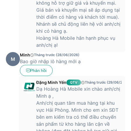
không hỗ trợ giữ giá và khuyến mại.
Giá bán và khuyến mại sẽ áp dụng tại
thời điểm có hàng và khách tới mua).
Nhánh sẽ chủ động liên hệ với anh/chị
khi có hàng ạ.
Hoàng Hà Mobile hân hạnh phục vụ
anh/chị ạ!
Minh
Tháng trước (28/06/2026)
M
Bao giờ nhập lô hàng mới ạ
Phản hồi
Đặng Minh Yến
QTV
Tháng trước (29/06/2026)
Dạ Hoàng Hà Mobile xin chào anh/chị
Minh ạ ,
Anh/chị quan tâm mua hàng tại khu
vực Hải Phòng. Mình cho em xin SĐT
bên em kiểm tra có thể điều chuyển
sản phẩm từ kho hàng lân cận về