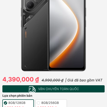
4,390,000 ₫
4,990,000 ₫
| Giá đã bao gồm VAT
VẬN CHUYỂN TOÀN QUỐC
Lựa chọn phiên bản
8GB/128GB
8GB/256GB