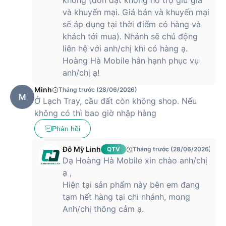
không (đơn đặt không hỗ trợ giữ giá
và khuyến mại. Giá bán và khuyến mại
sẽ áp dụng tại thời điểm có hàng và
khách tới mua). Nhánh sẽ chủ động
liên hệ với anh/chị khi có hàng ạ.
Hoàng Hà Mobile hân hạnh phục vụ
anh/chị ạ!
Minh
Tháng trước (28/06/2026)
M
Ở Lạch Tray, cầu đất còn không shop. Nếu
không có thì bao giờ nhập hàng
Phản hồi
Đỗ Mỹ Linh
QTV
Tháng trước (28/06/2026)
Dạ Hoàng Hà Mobile xin chào anh/chị
ạ ,
Hiện tại sản phẩm này bên em đang
tạm hết hàng tại chi nhánh, mong
Anh/chị thông cảm ạ.