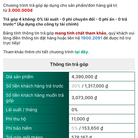
Chương trình trả góp áp dụng cho sản phẩm/đơn hàng giá trị
từ
3.000.000đ
Trả góp 4 không: 0% lãi suất - 0 phí chuyển đổi - 0 phí ẩn - 0 trả
trước* (Áp dụng cho công ty tài chính)
Bảng tính thông tin trả góp
mang tính chất tham khảo
, quý khách vui
lòng điền thông tin đặt hàng hoặc liên hệ
1900.2091
để được hỗ trợ
trực tiếp!
Tham khảo thêm chi tiết chương trình
tại đây
.
Thông tin trả góp
Giá sản phẩm
4,390,000 ₫
Số tiền khách hàng trả trước
30%
/ 1,317,000 ₫
Số tiền khách hàng muốn trả
3,073,000 ₫
góp
Lãi suất / tháng
0%
Phí thu hộ
11,000 ₫
Phí bảo hiểm
5%
/ 153,650 ₫
Trả góp mỗi tháng
578,167 ₫