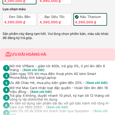
4,390,000 ₫
4,990,000 ₫
Lựa chọn màu
Đen Siêu Bền
Bạc Siêu Tốc
Nâu Titanium
4,390,000 ₫
4,390,000 ₫
4,390,000 ₫
Sản phẩm này đang tạm hết. Vui lòng chọn phiên bản, màu sắc khác
để đăng ký trả góp.
ƯU ĐÃI HOÀNG HÀ
Mở thẻ VPBank - giảm tới 400k, trả góp 0%, 0 phí lên đến 6
1
tháng - (
Xem chi tiết
)
Giảm ngay 10% khi mua điện thoại phím 4G kèm Smart
2
Phone/Máy tính bảng/Laptop
Ưu đãi Chào Hè, mua phụ kiện giảm đến 20% - (
Xem chi tiết
)
3
Mở thẻ Max Card nhận loạt đặc quyền - Hoàn tiền lên đến 18
4
triệu đồng - (
Xem chi tiết
)
Trả góp 4 không, duyệt nhanh 10 phút, kỳ hạn tới 12 tháng với
5
công ty tài chính/thẻ tín dụng
An tâm sử dụng sản phẩm dài lâu với gói bảo hành mở rộng H-
6
Care (LH 1900.2091) - (
Xem chi tiết
)
Giảm 5% tối đa 500k khi thanh toán qua Spaylater - (
Xem chi
7
tiết
)