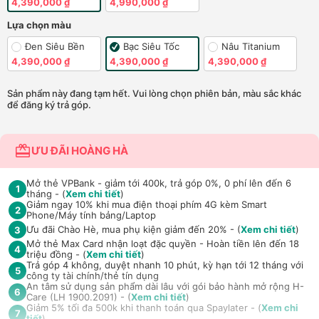
4,390,000 ₫
4,990,000 ₫
Lựa chọn màu
Đen Siêu Bền
Bạc Siêu Tốc
Nâu Titanium
4,390,000 ₫
4,390,000 ₫
4,390,000 ₫
Sản phẩm này đang tạm hết. Vui lòng chọn phiên bản, màu sắc khác
để đăng ký trả góp.
ƯU ĐÃI HOÀNG HÀ
Mở thẻ VPBank - giảm tới 400k, trả góp 0%, 0 phí lên đến 6
1
tháng - (
Xem chi tiết
)
Giảm ngay 10% khi mua điện thoại phím 4G kèm Smart
2
Phone/Máy tính bảng/Laptop
Ưu đãi Chào Hè, mua phụ kiện giảm đến 20% - (
Xem chi tiết
)
3
Mở thẻ Max Card nhận loạt đặc quyền - Hoàn tiền lên đến 18
4
triệu đồng - (
Xem chi tiết
)
Trả góp 4 không, duyệt nhanh 10 phút, kỳ hạn tới 12 tháng với
5
công ty tài chính/thẻ tín dụng
An tâm sử dụng sản phẩm dài lâu với gói bảo hành mở rộng H-
6
Care (LH 1900.2091) - (
Xem chi tiết
)
Giảm 5% tối đa 500k khi thanh toán qua Spaylater - (
Xem chi
7
tiết
)