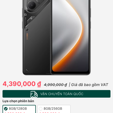
4,390,000 ₫
4,990,000 ₫
| Giá đã bao gồm VAT
VẬN CHUYỂN TOÀN QUỐC
Lựa chọn phiên bản
8GB/128GB
8GB/256GB