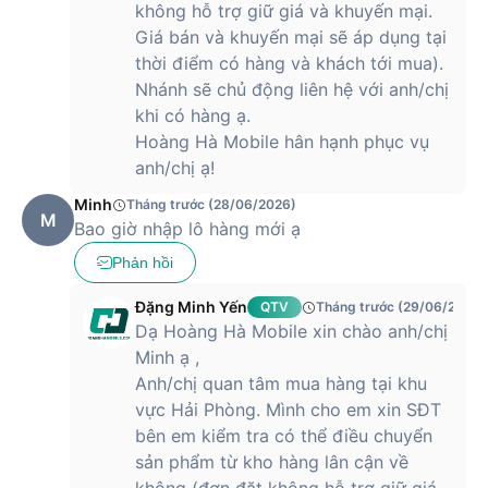
không hỗ trợ giữ giá và khuyến mại.
Giá bán và khuyến mại sẽ áp dụng tại
thời điểm có hàng và khách tới mua).
Nhánh sẽ chủ động liên hệ với anh/chị
khi có hàng ạ.
Hoàng Hà Mobile hân hạnh phục vụ
anh/chị ạ!
Minh
Tháng trước (28/06/2026)
M
Bao giờ nhập lô hàng mới ạ
Phản hồi
Đặng Minh Yến
QTV
Tháng trước (29/06/2026)
Dạ Hoàng Hà Mobile xin chào anh/chị
Minh ạ ,
Anh/chị quan tâm mua hàng tại khu
vực Hải Phòng. Mình cho em xin SĐT
bên em kiểm tra có thể điều chuyển
sản phẩm từ kho hàng lân cận về