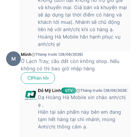
không (đơn đặt không hỗ trợ giữ giá
và khuyến mại. Giá bán và khuyến mại
sẽ áp dụng tại thời điểm có hàng và
khách tới mua). Nhánh sẽ chủ động
liên hệ với anh/chị khi có hàng ạ.
Hoàng Hà Mobile hân hạnh phục vụ
anh/chị ạ!
Minh
Tháng trước (28/06/2026)
M
Ở Lạch Tray, cầu đất còn không shop. Nếu
không có thì bao giờ nhập hàng
Phản hồi
Đỗ Mỹ Linh
QTV
Tháng trước (28/06/2026)
Dạ Hoàng Hà Mobile xin chào anh/chị
ạ ,
Hiện tại sản phẩm này bên em đang
tạm hết hàng tại chi nhánh, mong
Anh/chị thông cảm ạ.