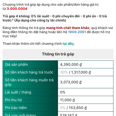
Chương trình trả góp áp dụng cho sản phẩm/đơn hàng giá trị
từ
3.000.000đ
Trả góp 4 không: 0% lãi suất - 0 phí chuyển đổi - 0 phí ẩn - 0 trả
trước* (Áp dụng cho công ty tài chính)
Bảng tính thông tin trả góp
mang tính chất tham khảo
, quý khách vui
lòng điền thông tin đặt hàng hoặc liên hệ
1900.2091
để được hỗ trợ
trực tiếp!
Tham khảo thêm chi tiết chương trình
tại đây
.
Thông tin trả góp
Giá sản phẩm
4,390,000 ₫
Số tiền khách hàng trả trước
30%
/ 1,317,000 ₫
Số tiền khách hàng muốn trả
3,073,000 ₫
góp
Lãi suất / tháng
0%
Phí thu hộ
11,000 ₫
Phí bảo hiểm
5%
/ 153,650 ₫
Trả góp mỗi tháng
578,167 ₫