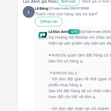
Lọc đánh giá theo:
Bình luận
Đánh giá có hình
Lê Bằng
2 tuần trước (20/07/2026)
L
Thanh Hoá còn hàng này ko bạn?
Phản hồi
Lê Đức Anh
QTV
2 tuần trước (20/0
Dạ Hoàng Hà Mobile xin chào anh
Hiện tại sản phẩm này bên em đa
✒Anh/chị quan tâm đặt hàng có t
báo khi có hàng ạ.
📌Anh/chị lưu ý :
- Với đơn đặt giao về nhà (giao 
phiếu mua hàng ạ.
Sau khi đặt hàng sẽ có nhân viên 
trao đổi chi tiết về đơn ạ.
- Với đơn đặt nhận tại chi nhánh