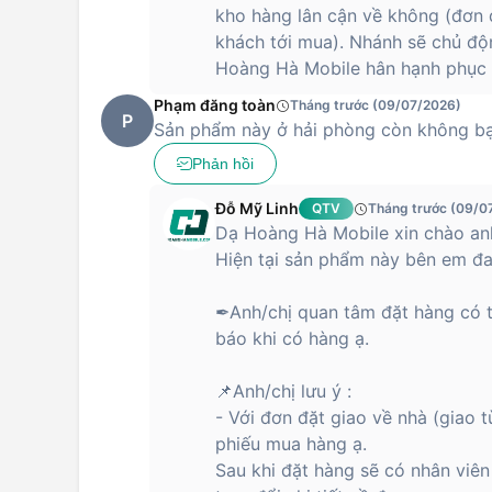
kho hàng lân cận về không (đơn 
khách tới mua). Nhánh sẽ chủ độn
Hoàng Hà Mobile hân hạnh phục v
Phạm đăng toàn
Tháng trước (09/07/2026)
P
Sản phẩm này ở hải phòng còn không b
Phản hồi
Đỗ Mỹ Linh
QTV
Tháng trước (09/0
Dạ Hoàng Hà Mobile xin chào anh
Hiện tại sản phẩm này bên em đa
✒Anh/chị quan tâm đặt hàng có t
báo khi có hàng ạ.
📌Anh/chị lưu ý :
- Với đơn đặt giao về nhà (giao 
phiếu mua hàng ạ.
Sau khi đặt hàng sẽ có nhân viên 