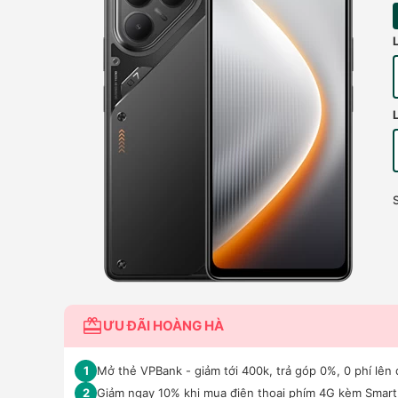
ƯU ĐÃI HOÀNG HÀ
Mở thẻ VPBank - giảm tới 400k, trả góp 0%, 0 phí lên 
1
Giảm ngay 10% khi mua điện thoại phím 4G kèm Smar
2