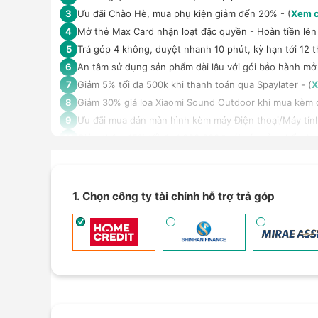
Ưu đãi Chào Hè, mua phụ kiện giảm đến 20% - (
Xem c
3
Mở thẻ Max Card nhận loạt đặc quyền - Hoàn tiền lên 
4
Trả góp 4 không, duyệt nhanh 10 phút, kỳ hạn tới 12 t
5
An tâm sử dụng sản phẩm dài lâu với gói bảo hành mở
6
Giảm 5% tối đa 500k khi thanh toán qua Spaylater - (
X
7
Giảm 30% giá loa Xiaomi Sound Outdoor khi mua kèm đi
8
Ưu đãi mua dán màn hình kèm máy Điện thoại/Máy tín
9
Giảm thêm 15% tối đa 1.000.000đ với các sản phẩm Loa
10
TPBank Evo - Giảm đến 500.000đ, trả góp 0%, 0 phí lê
11
Giảm tới 500.000đ khi thanh toán qua Homepaylater -
12
Giảm ngay 50.000đ khi mua gói cước di động Mobifone,
13
1. Chọn công ty tài chính hỗ trợ trả góp
Nhận báo giá tốt nhất cho khách hàng doanh nghiệp B
14