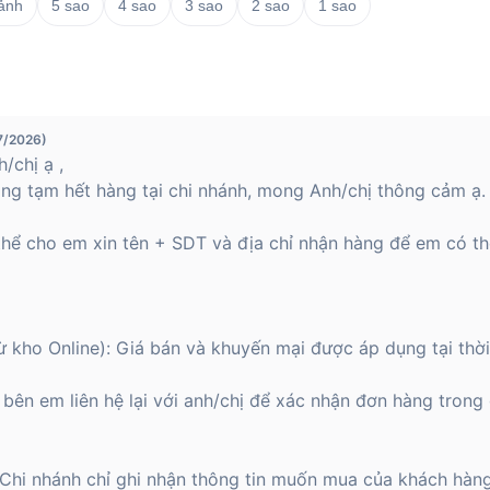
 ảnh
5 sao
4 sao
3 sao
2 sao
1 sao
7/2026)
/chị ạ ,
ng tạm hết hàng tại chi nhánh, mong Anh/chị thông cảm ạ.
hể cho em xin tên + SDT và địa chỉ nhận hàng để em có th
từ kho Online): Giá bán và khuyến mại được áp dụng tại thờ
bên em liên hệ lại với anh/chị để xác nhận đơn hàng trong 
: Chi nhánh chỉ ghi nhận thông tin muốn mua của khách hàn