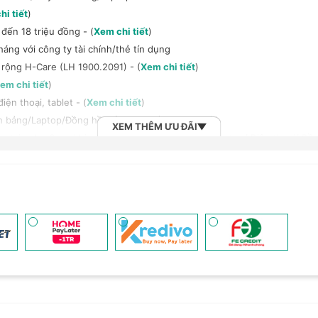
hi tiết
)
đến 18 triệu đồng - (
Xem chi tiết
)
háng với công ty tài chính/thẻ tín dụng
 rộng H-Care (LH 1900.2091) - (
Xem chi tiết
)
em chi tiết
)
ện thoại, tablet - (
Xem chi tiết
)
h bảng/Laptop/Đồng hồ giảm 10% - (
Xem chi tiết
)
XEM THÊM ƯU ĐÃI
, tai nghe Sony khi mua kèm với các sản phẩm: Laptop/ Điện thoại/ Đồ
n đến 6 tháng - (
Xem chi tiết
)
 (
Xem chi tiết
)
 Vnsky lên tới 6GB data/ngày - Trải nghiệm 5G chỉ 99k/tháng - (
Xem ch
2B khi mua số lượng lớn - (
Xem chi tiết
)