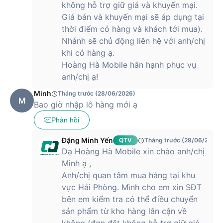
không hỗ trợ giữ giá và khuyến mại.
Giá bán và khuyến mại sẽ áp dụng tại
thời điểm có hàng và khách tới mua).
Nhánh sẽ chủ động liên hệ với anh/chị
khi có hàng ạ.
Hoàng Hà Mobile hân hạnh phục vụ
anh/chị ạ!
Minh
Tháng trước (28/06/2026)
M
Bao giờ nhập lô hàng mới ạ
Phản hồi
Đặng Minh Yến
QTV
Tháng trước (29/06/2026)
Dạ Hoàng Hà Mobile xin chào anh/chị
Minh ạ ,
Anh/chị quan tâm mua hàng tại khu
vực Hải Phòng. Mình cho em xin SĐT
bên em kiểm tra có thể điều chuyển
sản phẩm từ kho hàng lân cận về