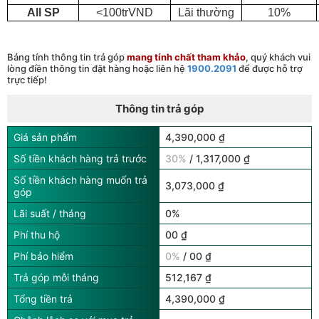
All SP
<100trVND
Lãi thường
10%
Bảng tính thông tin trả góp
mang tính chất tham khảo
, quý khách vui
lòng điền thông tin đặt hàng hoặc liên hệ
1900.2091
để được hỗ trợ
trực tiếp!
Thông tin trả góp
Giá sản phẩm
4,390,000 ₫
Số tiền khách hàng trả trước
30%
/ 1,317,000 ₫
Số tiền khách hàng muốn trả
3,073,000 ₫
góp
Lãi suất / tháng
0%
Phí thu hộ
00 ₫
Phí bảo hiểm
0%
/ 00 ₫
Trả góp mỗi tháng
512,167 ₫
Tổng tiền trả
4,390,000 ₫