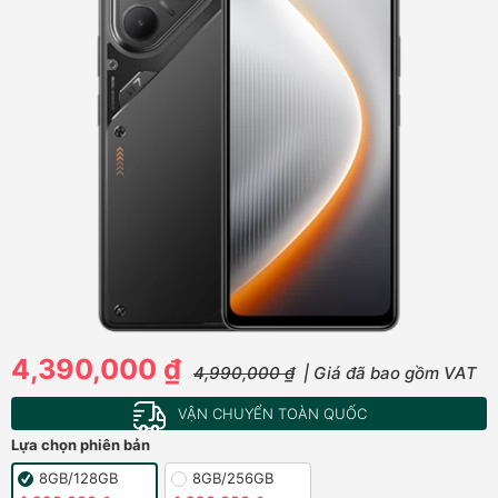
4,390,000 ₫
4,990,000 ₫
| Giá đã bao gồm VAT
VẬN CHUYỂN TOÀN QUỐC
Lựa chọn phiên bản
8GB/128GB
8GB/256GB