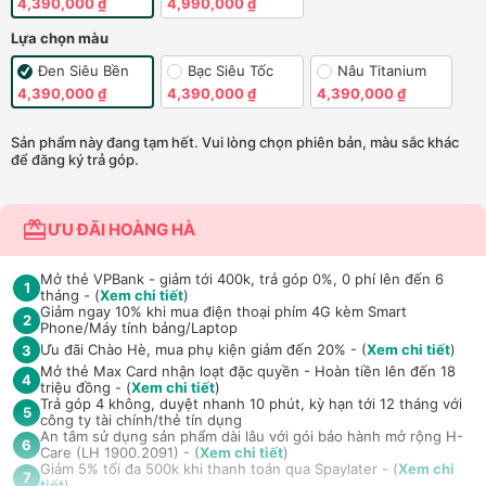
4,390,000 ₫
4,990,000 ₫
Lựa chọn màu
Đen Siêu Bền
Bạc Siêu Tốc
Nâu Titanium
4,390,000 ₫
4,390,000 ₫
4,390,000 ₫
Sản phẩm này đang tạm hết. Vui lòng chọn phiên bản, màu sắc khác
để đăng ký trả góp.
ƯU ĐÃI HOÀNG HÀ
Mở thẻ VPBank - giảm tới 400k, trả góp 0%, 0 phí lên đến 6
1
tháng - (
Xem chi tiết
)
Giảm ngay 10% khi mua điện thoại phím 4G kèm Smart
2
Phone/Máy tính bảng/Laptop
Ưu đãi Chào Hè, mua phụ kiện giảm đến 20% - (
Xem chi tiết
)
3
Mở thẻ Max Card nhận loạt đặc quyền - Hoàn tiền lên đến 18
4
triệu đồng - (
Xem chi tiết
)
Trả góp 4 không, duyệt nhanh 10 phút, kỳ hạn tới 12 tháng với
5
công ty tài chính/thẻ tín dụng
An tâm sử dụng sản phẩm dài lâu với gói bảo hành mở rộng H-
6
Care (LH 1900.2091) - (
Xem chi tiết
)
Giảm 5% tối đa 500k khi thanh toán qua Spaylater - (
Xem chi
7
tiết
)