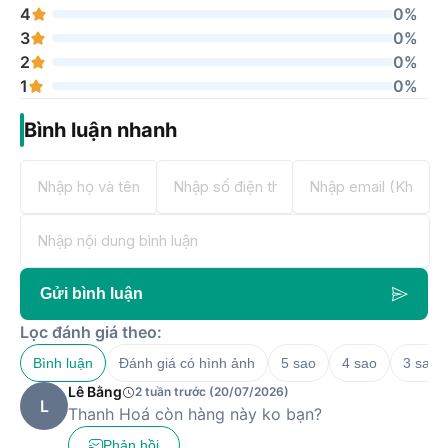
4
0%
3
0%
2
0%
1
0%
Bình luận nhanh
Gửi bình luận
Lọc đánh giá theo:
Bình luận
Đánh giá có hình ảnh
5 sao
4 sao
3 sao
Lê Bằng
2 tuần trước (20/07/2026)
L
Thanh Hoá còn hàng này ko bạn?
Phản hồi