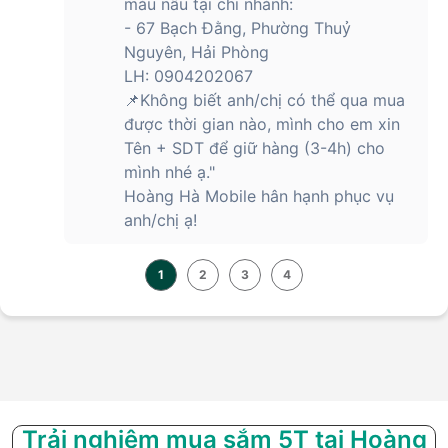
màu nâu tại chi nhánh:
- 67 Bạch Đằng, Phường Thuỷ
Nguyên, Hải Phòng
LH: 0904202067
📌Không biết anh/chị có thể qua mua
được thời gian nào, mình cho em xin
Tên + SDT để giữ hàng (3-4h) cho
mình nhé ạ."
Hoàng Hà Mobile hân hạnh phục vụ
anh/chị ạ!
1
2
3
4
Trải nghiệm mua sắm 5T tại Hoàng