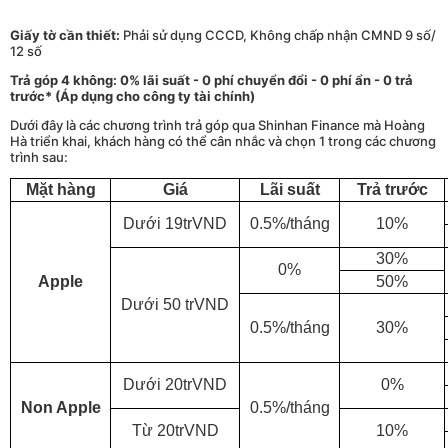
Giấy tờ cần thiết:
Phải sử dụng CCCD, Không chấp nhận CMND 9 số/
12 số
Trả góp 4 không: 0% lãi suất - 0 phí chuyển đổi - 0 phí ẩn - 0 trả
trước* (Áp dụng cho công ty tài chính)
Dưới đây là các chương trình trả góp qua Shinhan Finance mà Hoàng
Hà triển khai, khách hàng có thể cân nhắc và chọn 1 trong các chương
trình sau:
Mặt hàng
Giá
Lãi suất
Trả trước
Dưới 19trVND
0.5%/tháng
10%
30%
0%
Apple
50%
Dưới 50 trVND
0.5%/tháng
30%
Dưới 20trVND
0%
Non Apple
0.5%/tháng
Từ 20trVND
10%