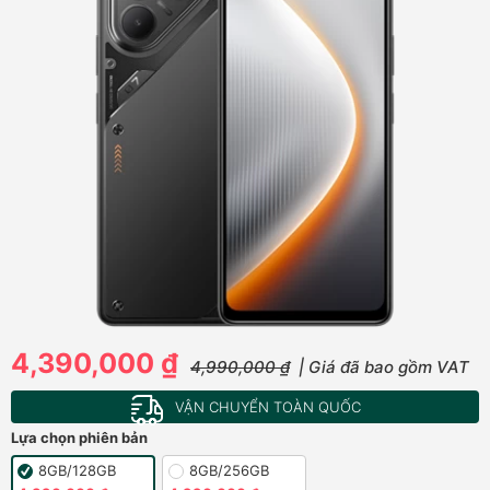
4,390,000 ₫
4,990,000 ₫
| Giá đã bao gồm VAT
VẬN CHUYỂN TOÀN QUỐC
Lựa chọn phiên bản
8GB/128GB
8GB/256GB