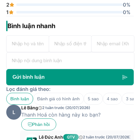
2
0%
1
0%
Bình luận nhanh
Gửi bình luận
Lọc đánh giá theo:
Bình luận
Đánh giá có hình ảnh
5 sao
4 sao
3 sao
Lê Bằng
2 tuần trước (20/07/2026)
L
Thanh Hoá còn hàng này ko bạn?
Phản hồi
Lê Đức Anh
QTV
2 tuần trước (20/07/2026)