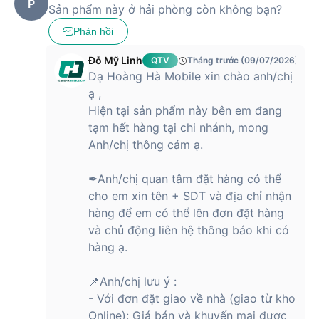
P
Sản phẩm này ở hải phòng còn không bạn?
Phản hồi
Đỗ Mỹ Linh
QTV
Tháng trước (09/07/2026)
Dạ Hoàng Hà Mobile xin chào anh/chị
ạ ,
Hiện tại sản phẩm này bên em đang
tạm hết hàng tại chi nhánh, mong
Anh/chị thông cảm ạ.
✒Anh/chị quan tâm đặt hàng có thể
cho em xin tên + SDT và địa chỉ nhận
hàng để em có thể lên đơn đặt hàng
và chủ động liên hệ thông báo khi có
hàng ạ.
📌Anh/chị lưu ý :
- Với đơn đặt giao về nhà (giao từ kho
Online): Giá bán và khuyến mại được