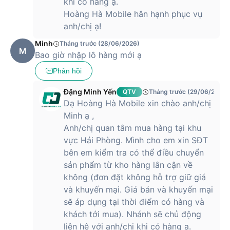
khi có hàng ạ.
Hoàng Hà Mobile hân hạnh phục vụ
anh/chị ạ!
Minh
Tháng trước (28/06/2026)
M
Bao giờ nhập lô hàng mới ạ
Phản hồi
Đặng Minh Yến
QTV
Tháng trước (29/06/2026)
Dạ Hoàng Hà Mobile xin chào anh/chị
Minh ạ ,
Anh/chị quan tâm mua hàng tại khu
vực Hải Phòng. Mình cho em xin SĐT
bên em kiểm tra có thể điều chuyển
sản phẩm từ kho hàng lân cận về
không (đơn đặt không hỗ trợ giữ giá
và khuyến mại. Giá bán và khuyến mại
sẽ áp dụng tại thời điểm có hàng và
khách tới mua). Nhánh sẽ chủ động
liên hệ với anh/chị khi có hàng ạ.