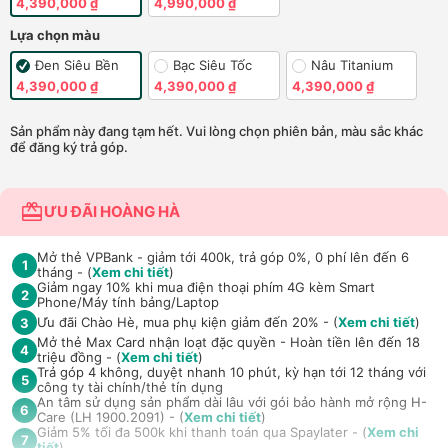
4,390,000 ₫
4,990,000 ₫
Lựa chọn màu
Đen Siêu Bền
Bạc Siêu Tốc
Nâu Titanium
4,390,000 ₫
4,390,000 ₫
4,390,000 ₫
Sản phẩm này đang tạm hết. Vui lòng chọn phiên bản, màu sắc khác
để đăng ký trả góp.
ƯU ĐÃI HOÀNG HÀ
Mở thẻ VPBank - giảm tới 400k, trả góp 0%, 0 phí lên đến 6
1
tháng - (
Xem chi tiết
)
Giảm ngay 10% khi mua điện thoại phím 4G kèm Smart
2
Phone/Máy tính bảng/Laptop
Ưu đãi Chào Hè, mua phụ kiện giảm đến 20% - (
Xem chi tiết
)
3
Mở thẻ Max Card nhận loạt đặc quyền - Hoàn tiền lên đến 18
4
triệu đồng - (
Xem chi tiết
)
Trả góp 4 không, duyệt nhanh 10 phút, kỳ hạn tới 12 tháng với
5
công ty tài chính/thẻ tín dụng
An tâm sử dụng sản phẩm dài lâu với gói bảo hành mở rộng H-
6
Care (LH 1900.2091) - (
Xem chi tiết
)
Giảm 5% tối đa 500k khi thanh toán qua Spaylater - (
Xem chi
7
tiết
)