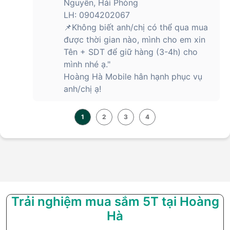
Nguyên, Hải Phòng
LH: 0904202067
📌Không biết anh/chị có thể qua mua
được thời gian nào, mình cho em xin
Tên + SDT để giữ hàng (3-4h) cho
mình nhé ạ."
Hoàng Hà Mobile hân hạnh phục vụ
anh/chị ạ!
1
2
3
4
Trải nghiệm mua sắm 5T tại Hoàng
Hà